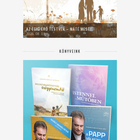
AZ ÉGIG ÉRŐ TESTVÉR – MÁTÉ MESÉJE
2026. 08. 01.
KÖNYVEINK