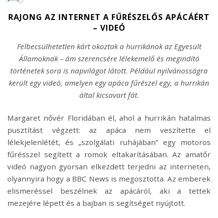
RAJONG AZ INTERNET A FŰRÉSZELŐS APÁCÁÉRT
– VIDEÓ
Felbecsülhetetlen kárt okoztak a hurrikánok az Egyesült
Államoknak – ám szerencsére lélekemelő és megindító
történetek sora is napvilágot látott. Például nyilvánosságra
került egy videó, amelyen egy apáca fűrészel egy, a hurrikán
által kicsavart fát.
Margaret nővér Floridában él, ahol a hurrikán hatalmas
pusztítást végzett: az apáca nem veszítette el
lélekjelenlétét, és „szolgálati ruhájában” egy motoros
fűrésszel segített a romok eltakarításában. Az amatőr
videó nagyon gyorsan elkezdett terjedni az interneten,
olyannyira hogy a BBC News is megosztotta. Az emberek
elismeréssel beszélnek az apácáról, aki a tettek
mezejére lépett és a bajban is segítséget nyújtott.