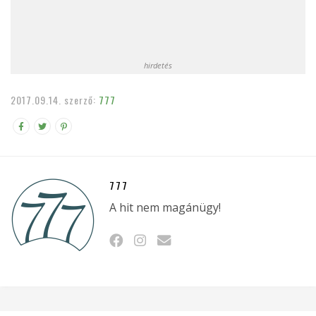
hirdetés
2017.09.14.
szerző:
777
777
A hit nem magánügy!