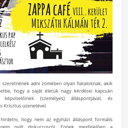
 szeretnének adni zömében olyan fiataloknak, akik
tbe, hogy a saját életük nagy kérdései kapcsán
képviselőinek (személyes) álláspontjával, és
us Krisztus üzenetével.
 hirdetni, hogy nem az egyházi álláspont formális
hanem nyílt diskurzusról. Ennek megfelelően a