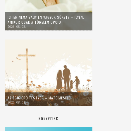
ISTEN NÉMA VAGY ÉN VAGYOK SÜKET? – ILYEN,
AMIKOR CSAK A TÜRELEM OPCIÓ
2026. 08. 03.
AZ ÉGIG ÉRŐ TESTVÉR – MÁTÉ MESÉJE
2026. 08. 01.
KÖNYVEINK