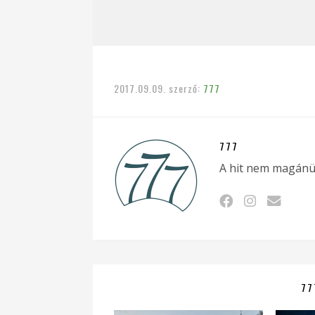
2017.09.09.
szerző:
777
777
A hit nem magánü
77