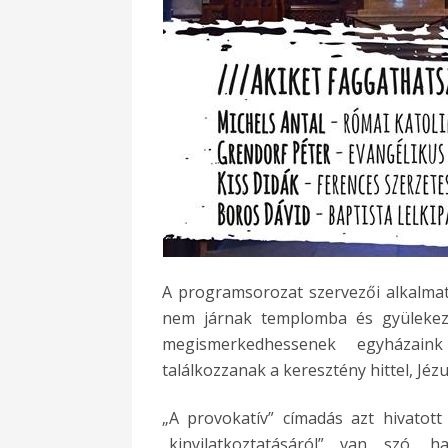
A programsorozat szervezői alkalmat
nem járnak templomba és gyülekeze
megismerkedhessenek egyházaink 
találkozzanak a keresztény hittel, Jéz
„A provokatív” címadás azt hivatott
„kinyilatkoztatásáról” van szó, 