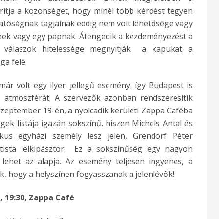
rítja a közönséget, hogy minél több kérdést tegyen
lgatóságnak tagjainak eddig nem volt lehetősége vagy
znek vagy egy papnak. Átengedik a kezdeményezést a
a válaszok hitelessége megnyitják a kapukat a
ga felé.
már volt egy ilyen jellegű esemény, így Budapest is
 atmoszférát. A szervezők azonban rendszeresítik
zeptember 19-én, a nyolcadik kerületi Zappa Caféba
gek listája igazán sokszínű, hiszen Michels Antal és
kus egyházi személy lesz jelen, Grendorf Péter
ista lelkipásztor. Ez a sokszínűség egy nagyon
lehet az alapja. Az esemény teljesen ingyenes, a
, hogy a helyszínen fogyasszanak a jelenlévők!
, 19:30, Zappa Café