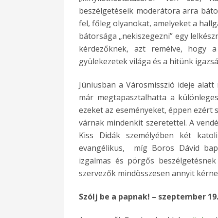
beszélgetéseik moderátora arra báto
fel, főleg olyanokat, amelyeket a hal
bátorsága „nekiszegezni” egy lelkés
kérdezőknek, azt remélve, hogy 
gyülekezetek világa és a hitünk igazsá
Júniusban a Városmisszió ideje alatt 
már megtapasztalhatta a különleges
ezeket az eseményeket, éppen ezért s
várnak mindenkit szeretettel. A vendé
Kiss Didák személyében két katoli
evangélikus, míg Boros Dávid bapt
izgalmas és pörgős beszélgetésnek 
szervezők mindösszesen annyit kérnek
Szólj be a papnak! – szeptember 19.