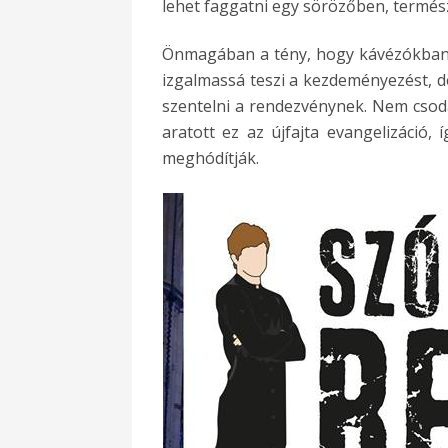
lehet faggatni egy sörözőben, termés
Önmagában a tény, hogy kávézókban,
izgalmassá teszi a kezdeményezést, d
szentelni a rendezvénynek. Nem csoda
aratott ez az újfajta evangelizáció,
meghódítják.