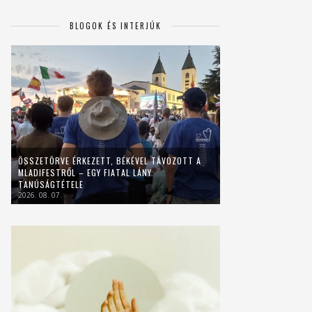
BLOGOK ÉS INTERJÚK
ÖSSZETÖRVE ÉRKEZETT, BÉKÉVEL TÁVOZOTT A
MLADIFESTRŐL – EGY FIATAL LÁNY
TANÚSÁGTÉTELE
2026. 08. 07.