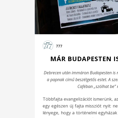
777
MÁR BUDAPESTEN I
Debrecen után immáron Budapesten is na
a papnak című beszélgetős estet. A sz
Caféban „szólhat be” m
Többfajta evangelizációt ismerünk, a
egy egészen új fajta missziót nyit: 
lényege, hogy a történelmi egyházak 