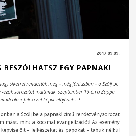
2017.09.09.
S BESZÓLHATSZ EGY PAPNAK!
gy sikerrel rendezték meg – még júniusban – a Szólj be
ervezők sorozatot indítanak, szeptember 19-én a Zappa
indenki 3 felekezet képviselőjének is!
zonban a Szólj be a papnak! című rendezvénysorozat
nem mást, mint a kocsmai evangelizációt! Az esemény
képviselőit – lelkészeket és papokat – tabuk nélkül