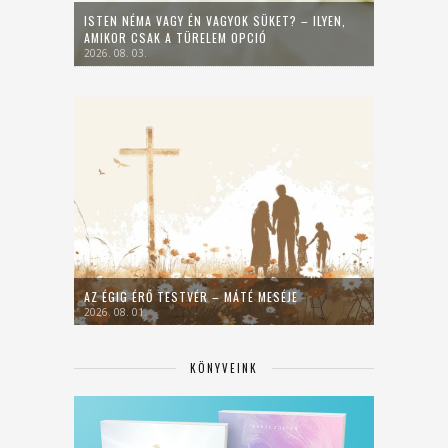
ISTEN NÉMA VAGY ÉN VAGYOK SÜKET? – ILYEN,
AMIKOR CSAK A TÜRELEM OPCIÓ
2026. 08. 03.
AZ ÉGIG ÉRŐ TESTVÉR – MÁTÉ MESÉJE
2026. 08. 01.
KÖNYVEINK