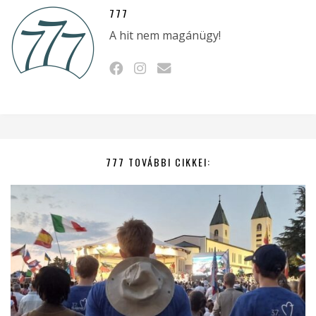
777
A hit nem magánügy!
777 TOVÁBBI CIKKEI: