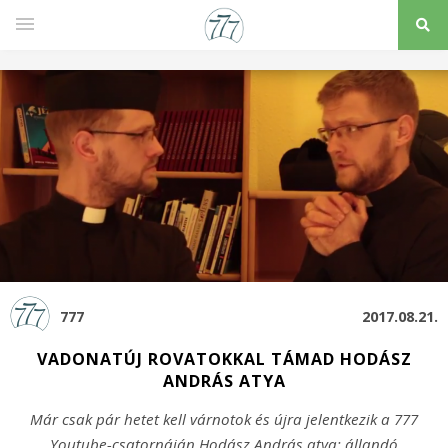
777
2017.08.21.
VADONATÚJ ROVATOKKAL TÁMAD HODÁSZ
ANDRÁS ATYA
Már csak pár hetet kell várnotok és újra jelentkezik a 777
Youtube-csatornáján Hodász András atya: állandó