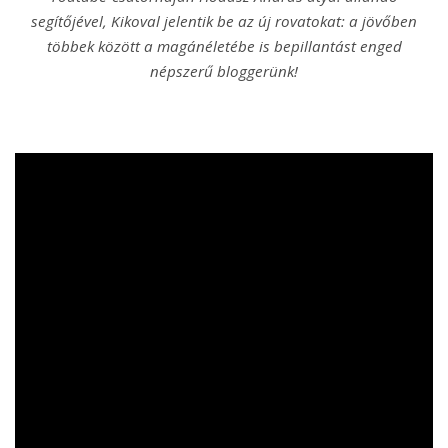
segítőjével, Kikoval jelentik be az új rovatokat: a jövőben
többek között a magánéletébe is bepillantást enged
népszerű bloggerünk!