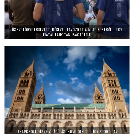
ÖSSZETÖRVE ÉRKEZETT, BÉKÉVEL TÁVOZOTT A MLADIFESTRŐL – EGY
FIATAL LÁNY TANÚSÁGTÉTELE
LEKAPCSOLT DÍSZKIVILÁGÍTÁS, HOME OFFICE – ÍGY SPÓROL AZ