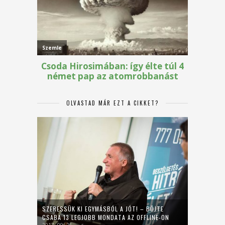
OLVASTAD MÁR EZT A CIKKET?
SZERESSÜK KI EGYMÁSBÓL A JÓT! – BÖJTE
CSABA 13 LEGJOBB MONDATA AZ OFFLINE-ON
2017. 09. 26.