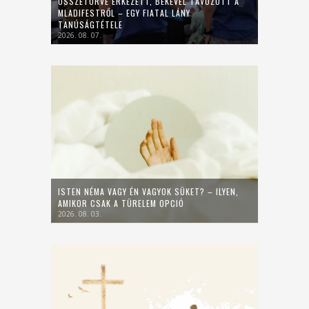
ÖSSZETÖRVE ÉRKEZETT, BÉKÉVEL TÁVOZOTT A
MLADIFESTRŐL – EGY FIATAL LÁNY
TANÚSÁGTÉTELE
2026. 08. 07.
ISTEN NÉMA VAGY ÉN VAGYOK SÜKET? – ILYEN,
AMIKOR CSAK A TÜRELEM OPCIÓ
2026. 08. 03.