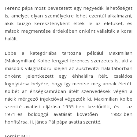
Ferenc pápa most bevezetett egy negyedik lehetőséget
is, amelyet olyan személyekre lehet ezentúl alkalmazni,
akik buzgó keresztényként élték le az életüket, és
mások megmentése érdekében önként vállalták a korai
halált.
Ebbe a kategóriába tartozna például Maximilian
(Maksymilian) Kolbe lengyel ferences szerzetes is, aki a
második világháború idején az auschwitzi haláltáborban
önként jelentkezett egy éhhalálra ítélt, családos
fogolytársa helyére, hogy így mentse meg annak életét.
Kolbét az éhségkamrában átélt szenvedések végén a
nácik mérgező injekcióval végezték ki. Maximilian Kolbe
szentté avatási eljárása 1955-ben kezdődött, és – az
1971-es boldoggá avatását követően – 1982-ben
honfitársa, II. János Pál pápa avatta szentté.
Forrás: MTI