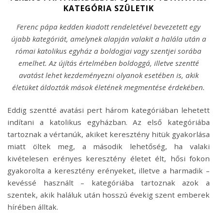
KATEGÓRIA SZÜLETIK
Ferenc pápa kedden kiadott rendeletével bevezetett egy
újabb kategóriát, amelynek alapján valakit a halála után a
római katolikus egyház a boldogjai vagy szentjei sorába
emelhet. Az újítás értelmében boldoggá, illetve szentté
avatást lehet kezdeményezni olyanok esetében is, akik
életüket áldozták mások életének megmentése érdekében.
Eddig szentté avatási pert három kategóriában lehetett
indítani a katolikus egyházban. Az első kategóriába
tartoznak a vértanúk, akiket keresztény hitük gyakorlása
miatt öltek meg, a második lehetőség, ha valaki
kivételesen erényes keresztény életet élt, hősi fokon
gyakorolta a keresztény erényeket, illetve a harmadik –
kevéssé használt – kategóriába tartoznak azok a
szentek, akik haláluk után hosszú évekig szent emberek
hírében álltak.