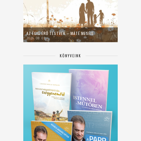
AZ ÉGIG ÉRŐ TESTVÉR – MÁTÉ MESÉJE
2026. 08. 01.
KÖNYVEINK