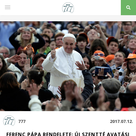
777
2017.07.12.
FERENC PÁPA RENDELETE: ÚJ SZENTTÉ AVATÁSI