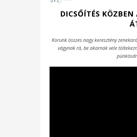
DICSŐÍTÉS KÖZBEN
Á
Korunk összes nagy keresztény zenekará
vágynak rá, be akarnak vele töltekezn
pünkösdre