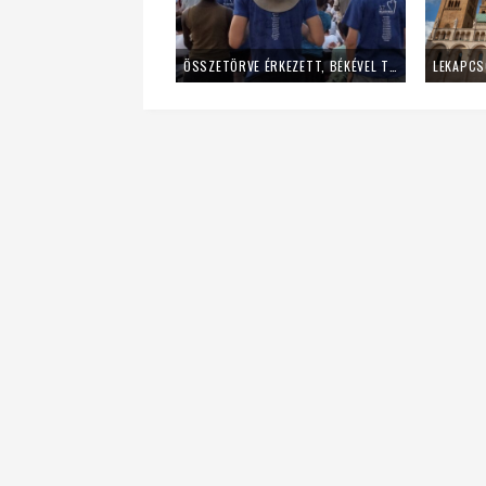
ÖSSZETÖRVE ÉRKEZETT, BÉKÉVEL TÁVOZOTT A MLADIFESTRŐL – EGY FIATAL LÁNY TANÚSÁGTÉTELE