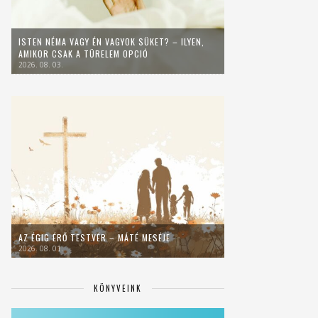
ISTEN NÉMA VAGY ÉN VAGYOK SÜKET? – ILYEN,
AMIKOR CSAK A TÜRELEM OPCIÓ
2026. 08. 03.
AZ ÉGIG ÉRŐ TESTVÉR – MÁTÉ MESÉJE
2026. 08. 01.
KÖNYVEINK