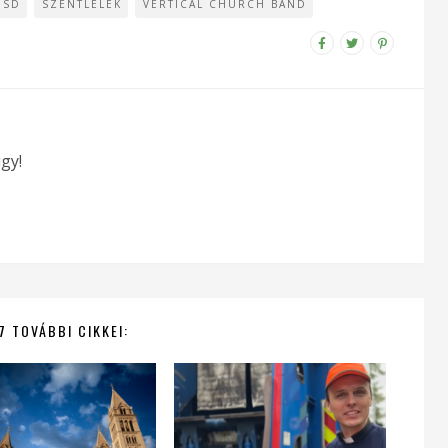
ÖSD
SZENTLÉLEK
VERTICAL CHURCH BAND
gy!
7 TOVÁBBI CIKKEI: