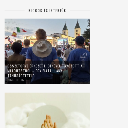
BLOGOK ÉS INTERJÚK
ÖSSZETÖRVE ÉRKEZETT, BÉKÉVEL TÁVOZOTT A
MLADIFESTRŐL – EGY FIATAL LÁNY
TANÚSÁGTÉTELE
2026. 08. 07.