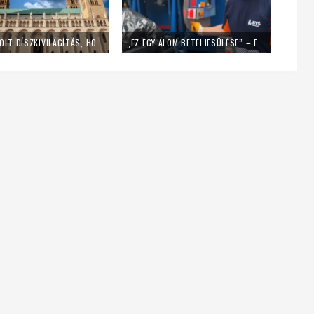
LEKAPCSOLT DÍSZKIVILÁGÍTÁS, HOME OFFICE – ÍGY SPÓROL AZ ENERGIÁVAL A PÉCSI EGYHÁZMEGYE
„EZ EGY ÁLOM BETELJESÜLÉSE” – EGY NAPIG KUKÁSNAK ÁLLT EGY LENGYEL PAP