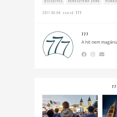
DICSŐÍTÉS
KERESZTÉNY ZENE
PÜNK
2017.06.04.
szerző:
777
777
A hit nem magánü
77