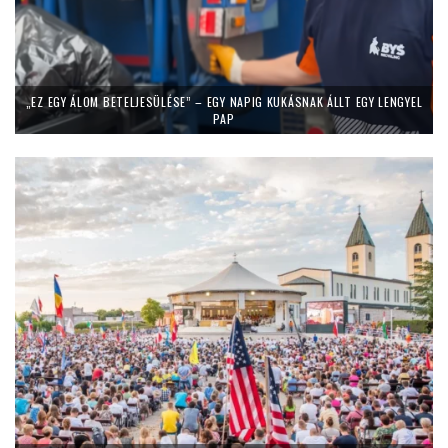
„EZ EGY ÁLOM BETELJESÜLÉSE” – EGY NAPIG KUKÁSNAK ÁLLT EGY LENGYEL
PAP