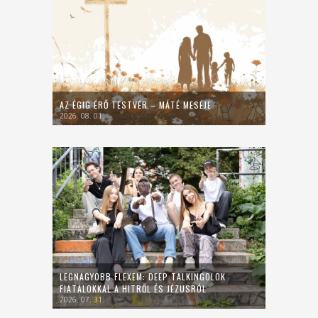
AZ ÉGIG ÉRŐ TESTVÉR – MÁTÉ MESÉJE
2026. 08. 01.
LEGNAGYOBB FLEXEM: DEEP TALKINGOLOK
FIATALOKKAL A HITRŐL ÉS JÉZUSRÓL
2026. 07. 31.