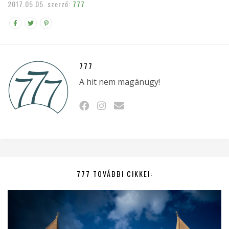
2017.05.05.
szerző:
777
777
A hit nem magánügy!
777 TOVÁBBI CIKKEI: