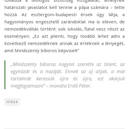
továbbá a teológus bizottság vizsgálatát, amelynek
határozati javaslatot kell tennie a pápa számára – tette
hozzá. Az esztergom-budapesti érsek úgy látja, a
hagyományos engesztelő zarándoklat ma is eleven, de
nemzedékváltás történt: sok iskolás, fiatal vesz részt az
eseményen. „Ez azt jelenti, hogy tovább lehet adni a
következő nemzedéknek annak az értéknek a lényegét,
amit Mindszenty bíboros képviselt”
„Mindszenty bíboros nagyon szerette az Istent, az
egyházát és a hazáját. Ennek az új útjait, a mai
tartalmát keressük újra és újra, ezt akarjuk
megfogalmazni” – mondta Erdő Péter.
HÍREK