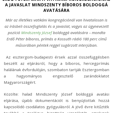
A JAVASLAT MINDSZENTY BÍBOROS BOLDOGGÁ
AVATÁSÁRA
Már az illetékes vatikáni kongregációnál van hivatalosan is
az írásbeli összefoglalás és a javaslat, vagyis az úgynevezett
pozíció
Mindszenty József
boldoggá avatására – mondta
Erdő Péter bíboros, prímás a Kossuth rádió 180 perc című
műsorában péntek reggel sugárzott interjúban.
Az esztergom-budapesti érsek azzal összefüggésben
beszélt az eljárásról, hogy a bíboros, hercegprímás
halálának évfordulóján, szombaton tartják Esztergomban
a hagyományos engesztelő zarándoklatot
Magyarországért.
Közölte: halad Mindszenty József boldoggá avatási
eljárása, újabb dokumentációt is benyújtottak hozzá
kapcsolódó csodálatos gyógyulásról. A jövő évre kitűzték