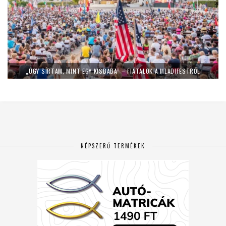
„ÚGY SÍRTAM, MINT EGY KISBABA” – FIATALOK A MLADIFESTRŐL
NÉPSZERŰ TERMÉKEK