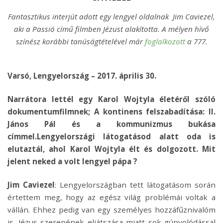
Fantasztikus interjút adott egy lengyel oldalnak Jim Caviezel,
aki a Passió című filmben Jézust alakította. A mélyen hívő
színész korábbi tanúságtételével már
foglalkozott
a 777.
Varsó, Lengyelország – 2017. április 30.
Narrátora lettél egy Karol Wojtyla életéről szóló
dokumentumfilmnek; A kontinens felszabadítása: II.
János Pál és a kommunizmus bukása
címmel.Lengyelországi látogatásod alatt oda is
elutaztál, ahol Karol Wojtyla élt és dolgozott. Mit
jelent neked a volt lengyel pápa ?
Jim Caviezel
: Lengyelországban tett látogatásom során
értettem meg, hogy az egész világ problémái voltak a
vállán. Ehhez pedig van egy személyes hozzáfűznivalóm
is. Jézus szerepének eljátszása miatt sok gúnyolódással