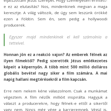
eljátszottam Jézus szerepét. Hogy személyesen érintett-
e ez az elutasítás? Nos, mindenkinek megvan a maga
keresztje. A világ változik, de úgy sem leszünk örökké
ezen a Földön. Sem én, sem pedig a hollywoodi
producerek.
Egyszer majd mindenkinek el kell számolnia a
tetteivel.
Honnan jön ez a reakció vajon? Az emberek félnek az
ilyen filmektől? Pedig szerették Jézus emlékezetes
képeit a képernyőn. A több mint 500 millió dolláros
globális bevétel nagy siker a film számára. A mai
napig hallani megtérésekről a film kapcsán.
Erre nem nekem kéne válaszolnom. Csak a munkámat
végeztem. A film nézők millióit inspirálta. Hagyjuk a
választ a producerekre, hogy félnek-e ettől a sikertől
vagy nem. Nincs még vége a karrieremnek. Végül is,