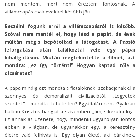
nem mentem, mert nem éreztem fontosnak. A
villámcsapás csak évekkel később jött.
Beszélni fogunk erről a villámcsapásról is később.
Szóval nem mentél el, hogy lásd a pápát, de évek
múltán mégis bepótoltad a látogatást. A Passió
leforgatása után találkoztál vele egy pápai
kihallgatáson. Miután megtekintette a filmet, azt
mondta: „ez így történt!” Hogyan kaptad tőle a
dicséretet?
A pápa mindig azt mondta a fiataloknak, szakadjanak el a
szennyes és demoralizált civilizációtól. „Legyetek
szentek” – mondta. Lehetetlen? Egyáltalán nem. Gyakran
hallom Krisztus hangját a szívemben: „Jim, sikerülni fog.”
Ez annak az üzenete, hogy mindenki ugyanolyan fontos
ebben a világban, de ugyanakkor egy, a keresztény
életre való felhívás is. Egy olyan életé, aki bárkinek,