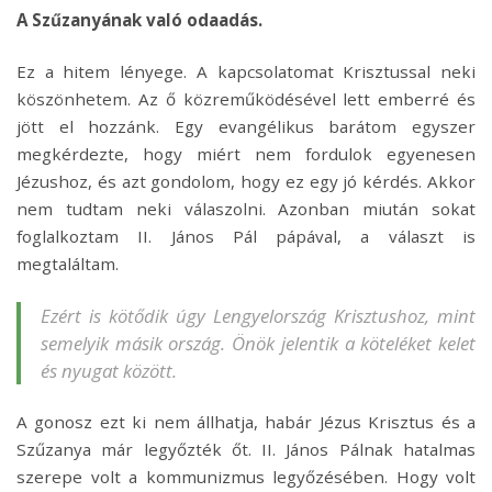
A Szűzanyának való odaadás.
Ez a hitem lényege. A kapcsolatomat Krisztussal neki
köszönhetem. Az ő közreműködésével lett emberré és
jött el hozzánk. Egy evangélikus barátom egyszer
megkérdezte, hogy miért nem fordulok egyenesen
Jézushoz, és azt gondolom, hogy ez egy jó kérdés. Akkor
nem tudtam neki válaszolni. Azonban miután sokat
foglalkoztam II. János Pál pápával, a választ is
megtaláltam.
Ezért is kötődik úgy Lengyelország Krisztushoz, mint
semelyik másik ország. Önök jelentik a köteléket kelet
és nyugat között.
A gonosz ezt ki nem állhatja, habár Jézus Krisztus és a
Szűzanya már legyőzték őt. II. János Pálnak hatalmas
szerepe volt a kommunizmus legyőzésében. Hogy volt