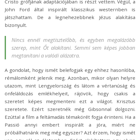
Cristo grófjának adaptációjában is részt vettem. Végül, a
John Ford által inspirált klasszikus westernben is
játszhattam. De a legnehezebbnek Jézus alakítása
bizonyult.
Nincs ennél megtisztelőbb, és egyben megalázóbb
szerep, mint Őt alakítani. Semmi sem képes jobban
megtanítani a valódi alázatra.
A gondolat, hogy ismét belefogjak egy ehhez hasonlóba,
rémálomként jelenik meg. Azonban, mikor olyan helyre
utazom, mint Lengyelország és látom a vértanúság és
önfeláldozás emlékhelyeit, rájövök, hogy csakis a
szeretet képes megmenteni ezt a világot. Krisztus
szeretete. Ezért szeretnék még Gibsonnal dolgozni.
Ezúttal a film a feltámadás témakörét fogja érinteni. Ha a
Passió annyi embert inspirált a jóra, miért ne
próbálhatnánk meg még egyszer? Azt érzem, hogy ismét