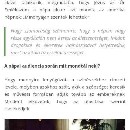
akivel találkozik, megmutatja, hogy Jézus az Úr.
Emlékszem, a pápa akkor azt mondta az amerikai
népnek: „Mindnyájan szentek lehettek!”
Nagy szomorúság számomra, hogy a népem nagy
része egyáltalán nem keresi az életszentséget. Inkább
drogokkal és élvezetek hajhászásával helyettesítik,
mert az kitölti az érzelmi ürességet.
A pápai audiencia során mit mondtál neki?
Hogy mennyire lenyűgözött a színészekhez címzett
levele, melyben azokhoz szólt, akik a szépséget keresik
és művészi formában adják tovább az embereknek.
Mindent elkövetek, hogy az utasításai szerint
cselekedjek.