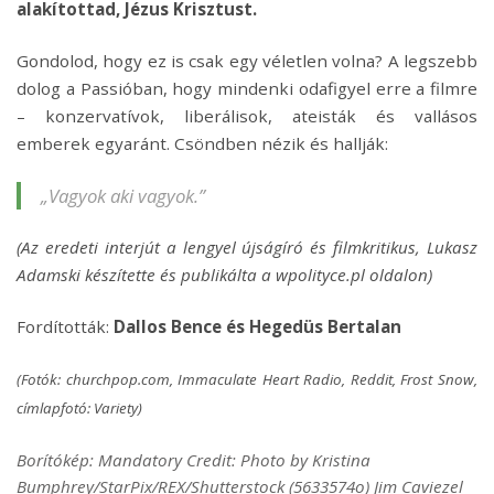
alakítottad, Jézus Krisztust.
Gondolod, hogy ez is csak egy véletlen volna? A legszebb
dolog a Passióban, hogy mindenki odafigyel erre a filmre
– konzervatívok, liberálisok, ateisták és vallásos
emberek egyaránt. Csöndben nézik és hallják:
„Vagyok aki vagyok.”
(Az eredeti interjút a lengyel újságíró és filmkritikus, Lukasz
Adamski készítette és publikálta a wpolityce.pl oldalon)
Fordították:
Dallos Bence és Hegedüs Bertalan
(Fotók: churchpop.com, Immaculate Heart Radio, Reddit, Frost Snow,
címlapfotó: Variety)
Borítókép: Mandatory Credit: Photo by Kristina
Bumphrey/StarPix/REX/Shutterstock (5633574o) Jim Caviezel