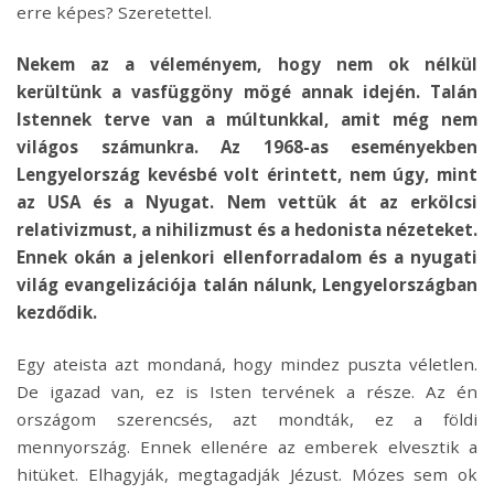
erre képes? Szeretettel.
Nekem az a véleményem, hogy nem ok nélkül
kerültünk a vasfüggöny mögé annak idején. Talán
Istennek terve van a múltunkkal, amit még nem
világos számunkra. Az 1968-as eseményekben
Lengyelország kevésbé volt érintett, nem úgy, mint
az USA és a Nyugat. Nem vettük át az erkölcsi
relativizmust, a nihilizmust és a hedonista nézeteket.
Ennek okán a jelenkori ellenforradalom és a nyugati
világ evangelizációja talán nálunk, Lengyelországban
kezdődik.
Egy ateista azt mondaná, hogy mindez puszta véletlen.
De igazad van, ez is Isten tervének a része. Az én
országom szerencsés, azt mondták, ez a földi
mennyország. Ennek ellenére az emberek elvesztik a
hitüket. Elhagyják, megtagadják Jézust. Mózes sem ok