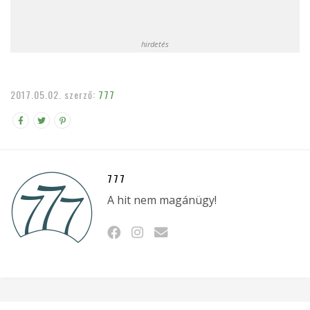
hirdetés
2017.05.02.
szerző:
777
777
A hit nem magánügy!