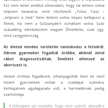
Ezt nem lehet anélkül elmondani, hogy ne lettem volna
teljesen beavatva, mint résztvevő. „Totus Tuus –
„teljesen a tied.” Nem lettem volna képes befejezni a
filmet, ha nem a Szűzanyáért csináltam volna. Száz
százalékig elköteleztem magam Őmellette, csak úgy,
mint Lengyelország.
Az életed minden területén tanúskodsz a hitedről.
Három gyermeket fogadtál örökbe, akiknél mind
rákot diagnosztizáltak. Emellett ellenzed az
abortuszt is.
Akiket örökbe fogadtunk, elhanyagolták őket és nem
kívánt gyermekek voltak a családjuk számára.
Kettejüknek agydaganata volt, a harmadiknak pedig
szarkómája.
A feleségem azt mondta, hogy nem számít, akarják-e