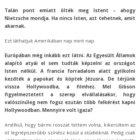
Talán pont emiatt ölték meg Istent – ahogy
Nietzsche mondja. Ha nincs Isten, azt tehetnek, amit
akarnak.
Ezt láthatjuk Amerikában nap mint nap.
Európában még inkább ezt látni. Az Egyesült Államok
alapító atyái el sem tudták képzelni az országot
Isten nélkül. A francia forradalom alatt gyilkolni
kezdték a papokat és köptek Jézusra. De térjünk
vissza Hollywoodba, a filmhez. Mel Gibson
figyelmeztetett a szerep elvállalásakor, hogy
valószínűleg nem fogsz ezután több felkérést kapni
Hollywoodban. Mennyire volt igaza?
Anélkül, hogy bármi rosszat tettem volna, kikerültem az
öt legnépszerűbb színész közül a stúdióknál. Pedig csak