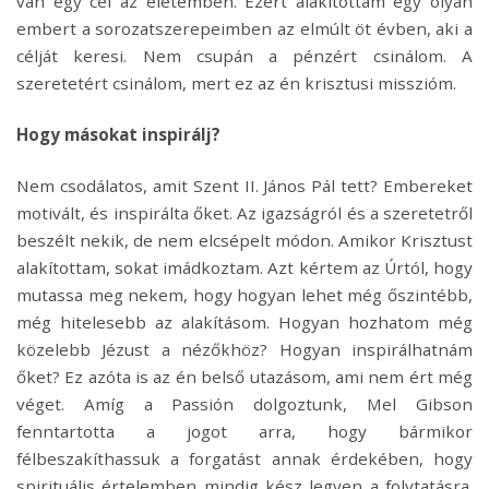
van egy cél az életemben. Ezért alakítottam egy olyan
embert a sorozatszerepeimben az elmúlt öt évben, aki a
célját keresi. Nem csupán a pénzért csinálom. A
szeretetért csinálom, mert ez az én krisztusi misszióm.
Hogy másokat inspirálj?
Nem csodálatos, amit Szent II. János Pál tett? Embereket
motivált, és inspirálta őket. Az igazságról és a szeretetről
beszélt nekik, de nem elcsépelt módon. Amikor Krisztust
alakítottam, sokat imádkoztam. Azt kértem az Úrtól, hogy
mutassa meg nekem, hogy hogyan lehet még őszintébb,
még hitelesebb az alakításom. Hogyan hozhatom még
közelebb Jézust a nézőkhöz? Hogyan inspirálhatnám
őket? Ez azóta is az én belső utazásom, ami nem ért még
véget. Amíg a Passión dolgoztunk, Mel Gibson
fenntartotta a jogot arra, hogy bármikor
félbeszakíthassuk a forgatást annak érdekében, hogy
spirituális értelemben mindig kész legyen a folytatásra.