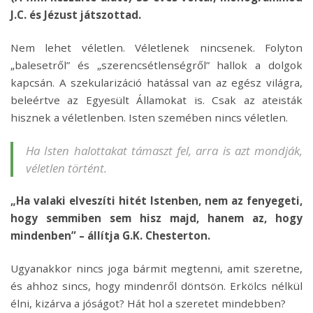
J.C. és Jézust játszottad.
Nem lehet véletlen. Véletlenek nincsenek. Folyton
„balesetről” és „szerencsétlenségről” hallok a dolgok
kapcsán. A szekularizáció hatással van az egész világra,
beleértve az Egyesült Államokat is. Csak az ateisták
hisznek a véletlenben. Isten szemében nincs véletlen.
Ha Isten halottakat támaszt fel, arra is azt mondják,
véletlen történt.
„Ha valaki elveszíti hitét Istenben, nem az fenyegeti,
hogy semmiben sem hisz majd, hanem az, hogy
mindenben” – állítja G.K. Chesterton.
Ugyanakkor nincs joga bármit megtenni, amit szeretne,
és ahhoz sincs, hogy mindenről döntsön. Erkölcs nélkül
élni, kizárva a jóságot? Hát hol a szeretet mindebben?