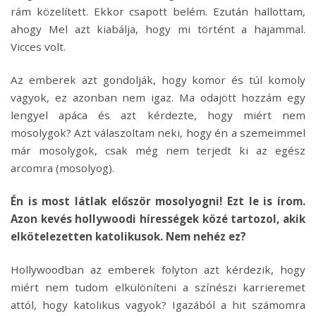
rám közelített. Ekkor csapott belém. Ezután hallottam,
ahogy Mel azt kiabálja, hogy mi történt a hajammal.
Vicces volt.
Az emberek azt gondolják, hogy komor és túl komoly
vagyok, ez azonban nem igaz. Ma odajött hozzám egy
lengyel apáca és azt kérdezte, hogy miért nem
mosolygok? Azt válaszoltam neki, hogy én a szemeimmel
már mosolygok, csak még nem terjedt ki az egész
arcomra (mosolyog).
Én is most látlak először mosolyogni! Ezt le is írom.
Azon kevés hollywoodi hírességek közé tartozol, akik
elkötelezetten katolikusok. Nem nehéz ez?
Hollywoodban az emberek folyton azt kérdezik, hogy
miért nem tudom elkülöníteni a színészi karrieremet
attól, hogy katolikus vagyok? Igazából a hit számomra