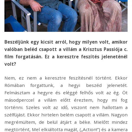
Beszéljünk egy kicsit arról, hogy milyen volt, amikor
valóban beléd csapott a villám a Krisztus Passiója c.
film forgatásán. Ez a keresztre feszítés jeleneténél
volt?
Nem, ez nem a keresztre feszítésnél történt. Ekkor
Rómában forgattunk, a hegyi beszéd jelenetét.
Felmásztam a hegyre és eléggé felhős volt az ég. Öt
másodperccel a villám előtt éreztem, hogy mi fog
történni. Szeles volt az idő, viszont nem hallottam a
szélfújást. Ekkor hirtelen belém csapott a villám. Nagyon
megrémültem, de belül átjárt a béke. Mielőtt mindez
megtörtént, Mel elkiáltotta magát, („Action!”) és a kamera