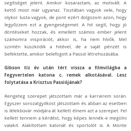
segítséget jelent. Amikor kosaraztam, az motivált. A
kettő most már ugyanaz. Tisztában vagyok vele, hogy
olykor lusta vagyok, de pont ezért dolgozom azon, hogy
legyőzzem ezt a gyengeségemet. A hit segít, hogy jó
döntéseket hozzak, és emellett számos ember jelent
számomra inspirációt, akkor is, ha nem hívők. Mel
szintén küszködik a hitével, de a saját pénzét is
befektette, amikor belefogott a Passió létrehozásába.
Gibson tíz év után tért vissza a filmvilágba a
Fegyvertelen katona c. remek alkotásával. Lesz
folytatása a Krisztus Passiójának?
Rengeteg szerepet játszottam már a karrierem során.
Egyszer sorozatgyilkost játszottam és abban az esetben
is lélekbúvár módjára át kellett élnem azt a szerepet. Fel
kellett tennem a kérdést, hogy képes lennék-e megölni
valakit. Alakítottam katonát és sportolót is. A Monte