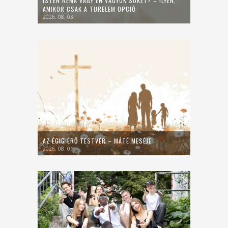
ISTEN NÉMA VAGY ÉN VAGYOK SÜKET? – ILYEN,
AMIKOR CSAK A TÜRELEM OPCIÓ
2026. 08. 03.
AZ ÉGIG ÉRŐ TESTVÉR – MÁTÉ MESÉJE
2026. 08. 01.