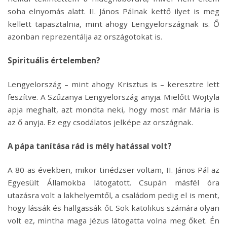
soha elnyomás alatt. II. János Pálnak kettő ilyet is meg
kellett tapasztalnia, mint ahogy Lengyelországnak is. Ő
azonban reprezentálja az országotokat is.
Spirituális értelemben?
Lengyelország – mint ahogy Krisztus is – keresztre lett
feszítve. A Szűzanya Lengyelország anyja. Mielőtt Wojtyla
apja meghalt, azt mondta neki, hogy most már Mária is
az ő anyja. Ez egy csodálatos jelképe az országnak.
A pápa tanítása rád is mély hatással volt?
A 80-as években, mikor tinédzser voltam, II. János Pál az
Egyesült Államokba látogatott. Csupán másfél óra
utazásra volt a lakhelyemtől, a családom pedig el is ment,
hogy lássák és hallgassák őt. Sok katolikus számára olyan
volt ez, mintha maga Jézus látogatta volna meg őket. Én