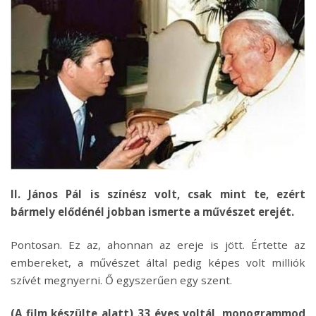
II. János Pál is színész volt, csak mint te, ezért
bármely elődénél jobban ismerte a művészet erejét.
Pontosan. Ez az, ahonnan az ereje is jött. Értette az
embereket, a művészet által pedig képes volt milliók
szívét megnyerni. Ő egyszerűen egy szent.
(A film készülte alatt) 33 éves voltál, monogrammod