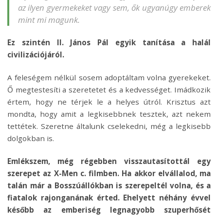
az ilyen gyermekeket vagy sem, ők ugyanúgy emberek
mint mi magunk.
Ez szintén II. János Pál egyik tanítása a halál
civilizációjáról.
A feleségem nélkül sosem adoptáltam volna gyerekeket.
Ő megtestesíti a szeretetet és a kedvességet. Imádkozik
értem, hogy ne térjek le a helyes útról. Krisztus azt
mondta, hogy amit a legkisebbnek tesztek, azt nekem
tettétek. Szeretne általunk cselekedni, még a legkisebb
dolgokban is.
Emlékszem, még régebben visszautasítottál egy
szerepet az X-Men c. filmben. Ha akkor elvállalod, ma
talán már a Bosszúállókban is szerepeltél volna, és a
fiatalok rajonganának érted. Ehelyett néhány évvel
később az emberiség legnagyobb szuperhősét