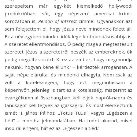
szerepeltem már egy-két kiemelkedő hollywoodi
produkcióban, sőt, egy népszerű amerikai krimi-
sorozatban is,
Person of interest
címmel. Ugyanakkor azt
sem felejtettem el, hogy Jézus neve mindenek felett áll.
Ez a név egyben minden idők legellentmondásosabbja is.
A szeretet ellentmondásos, Ő pedig maga a megtestesült
szeretet. Jézus a szeretetről beszélt az embereknek, ők
pedig megölték ezért. Ki ez az ember, hogy megmondja
nekünk, hogyan kéne éljünk? – kérdezték arrogánsan. A
saját népe elárulta, és mindenki elhagyta. Nem csak az
volt a kötelességem, hogy ezt megmutassam a
képernyőn. Jelenleg is tart ez a kötelesség, miszerint az
evangéliummal összhangban kell éljek napról-napra és
tanúságot kell tegyek az igazságról. És most elérkeztünk
ismét II. János Pálhoz. „Totus Tuus”, vagyis „Egészen a
tiéd” – mondta jelmondatában. Ha tudni akarod, mivel
inspirál engem, hát ez az. „Egészen a tiéd.”