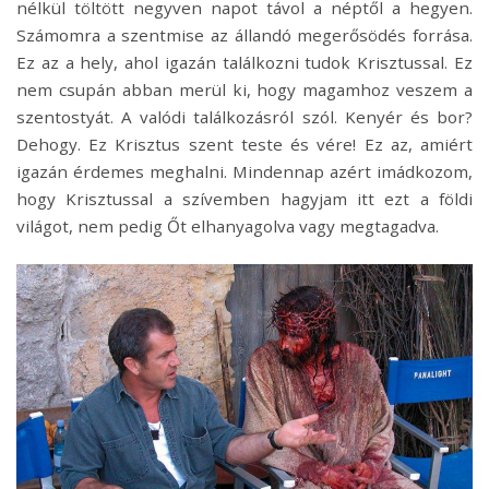
nélkül töltött negyven napot távol a néptől a hegyen.
Számomra a szentmise az állandó megerősödés forrása.
Ez az a hely, ahol igazán találkozni tudok Krisztussal. Ez
nem csupán abban merül ki, hogy magamhoz veszem a
szentostyát. A valódi találkozásról szól. Kenyér és bor?
Dehogy. Ez Krisztus szent teste és vére! Ez az, amiért
igazán érdemes meghalni. Mindennap azért imádkozom,
hogy Krisztussal a szívemben hagyjam itt ezt a földi
világot, nem pedig Őt elhanyagolva vagy megtagadva.