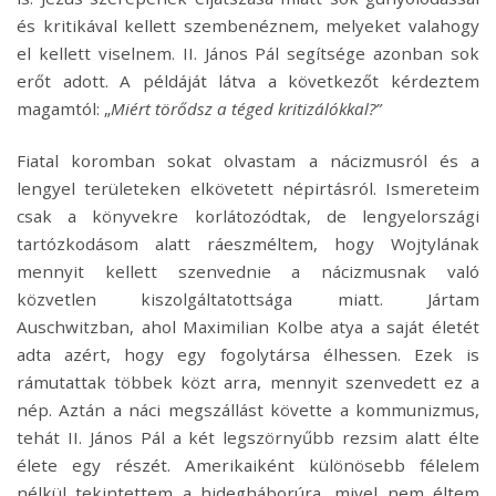
és kritikával kellett szembenéznem, melyeket valahogy
el kellett viselnem. II. János Pál segítsége azonban sok
erőt adott. A példáját látva a következőt kérdeztem
magamtól: „
Miért törődsz a téged kritizálókkal?”
Fiatal koromban sokat olvastam a nácizmusról és a
lengyel területeken elkövetett népirtásról. Ismereteim
csak a könyvekre korlátozódtak, de lengyelországi
tartózkodásom alatt ráeszméltem, hogy Wojtylának
mennyit kellett szenvednie a nácizmusnak való
közvetlen kiszolgáltatottsága miatt. Jártam
Auschwitzban, ahol Maximilian Kolbe atya a saját életét
adta azért, hogy egy fogolytársa élhessen. Ezek is
rámutattak többek közt arra, mennyit szenvedett ez a
nép. Aztán a náci megszállást követte a kommunizmus,
tehát II. János Pál a két legszörnyűbb rezsim alatt élte
élete egy részét. Amerikaiként különösebb félelem
nélkül tekintettem a hidegháborúra, mivel nem éltem