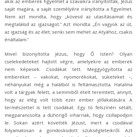
akik az emberek figyelmét a szavaikra irányították, Jézus
saját magára, a saját személyére irányította a figyelmet.
Nem azt mondta, hogy „kövesd az utasításaimat és
megtalálod az igazságot.” Azt mondta: „Én vagyok az út,
az igazság és az élet; senki sem mehet az Atyához, csakis
énáltalam.”
Mivel bizonyította Jézus, hogy Ő Isten? Olyan
cselekedeteket hajtott végre, amelyekre az emberek
nem képesek. Csodákat tett. Meggyógyította az
embereket – vakokat, nyomorékokat, süketeket –,
néhányukat még a halálból is feltámasztotta. Hatalma
volt a tárgyak felett, a semmiből ételt teremtett, annyit,
hogy az elég volt több ezer ember jóllakatására. A
természettel is tett csodákat. Egy tó felszínén sétált,
megparancsolta a dühöngő viharnak, hogy csillapodjon
le. Sokan azért követték Jézust, mert a csodáival
folyamatosan a gondoskodott szükségleteikről. Azt