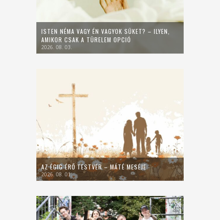
ISTEN NÉMA VAGY ÉN VAGYOK SÜKET? – ILYEN,
AMIKOR CSAK A TÜRELEM OPCIÓ
2026. 08. 03.
AZ ÉGIG ÉRŐ TESTVÉR – MÁTÉ MESÉJE
2026. 08. 01.