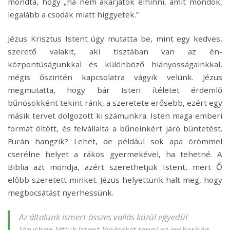
mondta, hogy „ha nem akarjátok elhinni, amit mondok,
legalább a csodák miatt higgyetek.”
Jézus Krisztus Istent úgy mutatta be, mint egy kedves,
szerető valakit, aki tisztában van az én-
központúságunkkal és különböző hiányosságainkkal,
mégis őszintén kapcsolatra vágyik velünk. Jézus
megmutatta, hogy bár Isten ítéletet érdemlő
bűnösökként tekint ránk, a szeretete erősebb, ezért egy
másik tervet dolgozott ki számunkra. Isten maga emberi
formát öltött, és felvállalta a bűneinkért járó büntetést.
Furán hangzik? Lehet, de például sok apa örömmel
cserélne helyet a rákos gyermekével, ha tehetné. A
Biblia azt mondja, azért szerethetjük Istent, mert Ő
előbb szeretett minket. Jézus helyettünk halt meg, hogy
megbocsátást nyerhessünk.
Az általunk ismert összes vallás közül egyedül
Jézusban látjuk Istent lépéseket tenni az emberiség