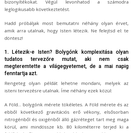
bizonyítékokat. Végül levonhatod a számodra
leglogikusabb következtetést.
Hadd próbáljak most bemutatni néhány olyan érvet,
amik arra utalnak, hogy Isten létezik. Ne felejtsd el: te
döntesz!
1. Létezik-e Isten? Bolygónk komplexitása olyan
tudatos tervezőre mutat, aki nem csak
megteremtette a világegyetemet, de a mai napig
fenntartja azt.
Rengeteg olyan példát lehetne mondani, melyek az
isteni tervezésre utalnak. Íme néhány ezek közül:
A Föld… bolygónk mérete tökéletes. A Föld mérete és az
ebből következő gravitációs erő vékony, elsősorban
nitrogénből és oxigénből álló gázréteget tart meg maga
körül, ami mindössze kb. 80 kilométerre terjed ki a