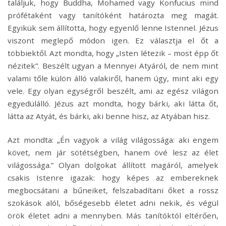
találjuk, hogy Buddha, Mohamed vagy Konfucius mind
prófétaként vagy tanítóként határozta meg magát.
Egyikük sem állította, hogy egyenlő lenne Istennel. Jézus
viszont meglepő módon igen. Ez választja el őt a
többiektől. Azt mondta, hogy „Isten létezik – most épp őt
nézitek”. Beszélt ugyan a Mennyei Atyáról, de nem mint
valami tőle külön álló valakiről, hanem úgy, mint aki egy
vele. Egy olyan egységről beszélt, ami az egész világon
egyedülálló. Jézus azt mondta, hogy bárki, aki látta őt,
látta az Atyát, és bárki, aki benne hisz, az Atyában hisz.
Azt mondta: „Én vagyok a világ világossága: aki engem
követ, nem jár sötétségben, hanem övé lesz az élet
világossága.” Olyan dolgokat állított magáról, amelyek
csakis Istenre igazak: hogy képes az embereknek
megbocsátani a bűneiket, felszabadítani őket a rossz
szokások alól, bőségesebb életet adni nekik, és végül
örök életet adni a mennyben. Más tanítóktól eltérően,