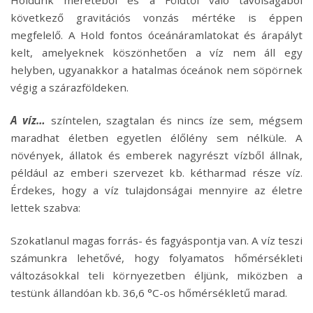
Holdunk méretéből és a Földtől való távolságából
következő gravitációs vonzás mértéke is éppen
megfelelő. A Hold fontos óceánáramlatokat és árapályt
kelt, amelyeknek köszönhetően a víz nem áll egy
helyben, ugyanakkor a hatalmas óceánok nem söpörnek
végig a szárazföldeken.
A víz…
színtelen, szagtalan és nincs íze sem, mégsem
maradhat életben egyetlen élőlény sem nélküle. A
növények, állatok és emberek nagyrészt vízből állnak,
például az emberi szervezet kb. kétharmad része víz.
Érdekes, hogy a víz tulajdonságai mennyire az életre
lettek szabva:
Szokatlanul magas forrás- és fagyáspontja van. A víz teszi
számunkra lehetővé, hogy folyamatos hőmérsékleti
változásokkal teli környezetben éljünk, miközben a
testünk állandóan kb. 36,6 °C-os hőmérsékletű marad.