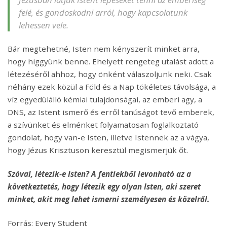
felé, és gondoskodni arról, hogy kapcsolatunk
lehessen vele.
Bár megtehetné, Isten nem kényszerít minket arra,
hogy higgyünk benne. Ehelyett rengeteg utalást adott a
létezéséről ahhoz, hogy önként válaszoljunk neki. Csak
néhány ezek közül a Föld és a Nap tökéletes távolsága, a
víz egyedülálló kémiai tulajdonságai, az emberi agy, a
DNS, az Istent ismerő és erről tanúságot tevő emberek,
a szívünket és elménket folyamatosan foglalkoztató
gondolat, hogy van-e Isten, illetve Istennek az a vágya,
hogy Jézus Krisztuson keresztül megismerjük őt.
Szóval, létezik-e Isten? A fentiekből levonható az a
következtetés, hogy létezik egy olyan Isten, aki szeret
minket, akit meg lehet ismerni személyesen és közelről.
Forrás: Every Student