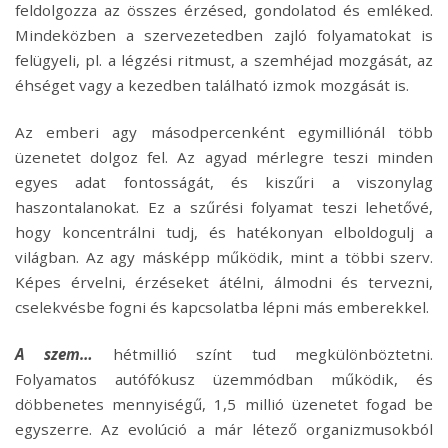
feldolgozza az összes érzésed, gondolatod és emléked.
Mindeközben a szervezetedben zajló folyamatokat is
felügyeli, pl. a légzési ritmust, a szemhéjad mozgását, az
éhséget vagy a kezedben található izmok mozgását is.
Az emberi agy másodpercenként egymilliónál több
üzenetet dolgoz fel. Az agyad mérlegre teszi minden
egyes adat fontosságát, és kiszűri a viszonylag
haszontalanokat. Ez a szűrési folyamat teszi lehetővé,
hogy koncentrálni tudj, és hatékonyan elboldogulj a
világban. Az agy másképp működik, mint a többi szerv.
Képes érvelni, érzéseket átélni, álmodni és tervezni,
cselekvésbe fogni és kapcsolatba lépni más emberekkel.
A szem…
hétmillió színt tud megkülönböztetni.
Folyamatos autófókusz üzemmódban működik, és
döbbenetes mennyiségű, 1,5 millió üzenetet fogad be
egyszerre. Az evolúció a már létező organizmusokból