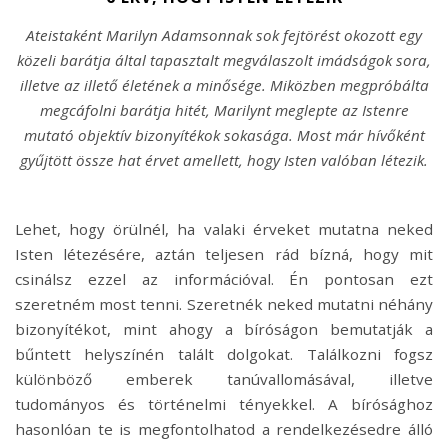
Ateistaként Marilyn Adamsonnak sok fejtörést okozott egy
közeli barátja által tapasztalt megválaszolt imádságok sora,
illetve az illető életének a minősége. Miközben megpróbálta
megcáfolni barátja hitét, Marilynt meglepte az Istenre
mutató objektív bizonyítékok sokasága. Most már hívőként
gyűjtött össze hat érvet amellett, hogy Isten valóban létezik.
Lehet, hogy örülnél, ha valaki érveket mutatna neked
Isten létezésére, aztán teljesen rád bízná, hogy mit
csinálsz ezzel az információval. Én pontosan ezt
szeretném most tenni. Szeretnék neked mutatni néhány
bizonyítékot, mint ahogy a bíróságon bemutatják a
bűntett helyszínén talált dolgokat. Találkozni fogsz
különböző emberek tanúvallomásával, illetve
tudományos és történelmi tényekkel. A bírósághoz
hasonlóan te is megfontolhatod a rendelkezésedre álló