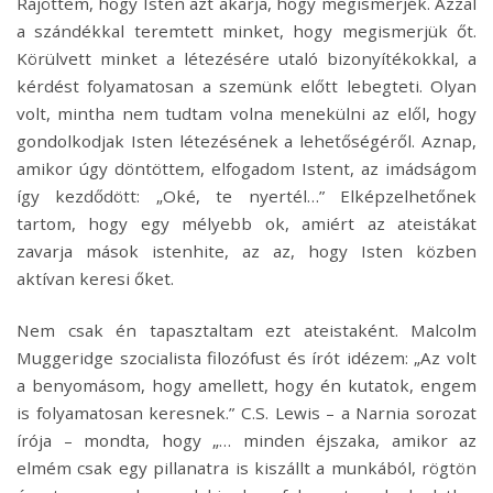
Rájöttem, hogy Isten azt akarja, hogy megismerjék. Azzal
a szándékkal teremtett minket, hogy megismerjük őt.
Körülvett minket a létezésére utaló bizonyítékokkal, a
kérdést folyamatosan a szemünk előtt lebegteti. Olyan
volt, mintha nem tudtam volna menekülni az elől, hogy
gondolkodjak Isten létezésének a lehetőségéről. Aznap,
amikor úgy döntöttem, elfogadom Istent, az imádságom
így kezdődött: „Oké, te nyertél…” Elképzelhetőnek
tartom, hogy egy mélyebb ok, amiért az ateistákat
zavarja mások istenhite, az az, hogy Isten közben
aktívan keresi őket.
Nem csak én tapasztaltam ezt ateistaként. Malcolm
Muggeridge szocialista filozófust és írót idézem: „Az volt
a benyomásom, hogy amellett, hogy én kutatok, engem
is folyamatosan keresnek.” C.S. Lewis – a Narnia sorozat
írója – mondta, hogy „… minden éjszaka, amikor az
elmém csak egy pillanatra is kiszállt a munkából, rögtön