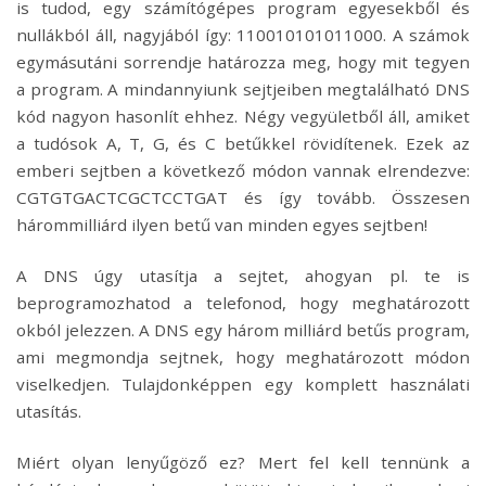
is tudod, egy számítógépes program egyesekből és
nullákból áll, nagyjából így: 110010101011000. A számok
egymásutáni sorrendje határozza meg, hogy mit tegyen
a program. A mindannyiunk sejtjeiben megtalálható DNS
kód nagyon hasonlít ehhez. Négy vegyületből áll, amiket
a tudósok A, T, G, és C betűkkel rövidítenek. Ezek az
emberi sejtben a következő módon vannak elrendezve:
CGTGTGACTCGCTCCTGAT és így tovább. Összesen
hárommilliárd ilyen betű van minden egyes sejtben!
A DNS úgy utasítja a sejtet, ahogyan pl. te is
beprogramozhatod a telefonod, hogy meghatározott
okból jelezzen. A DNS egy három milliárd betűs program,
ami megmondja sejtnek, hogy meghatározott módon
viselkedjen. Tulajdonképpen egy komplett használati
utasítás.
Miért olyan lenyűgöző ez? Mert fel kell tennünk a