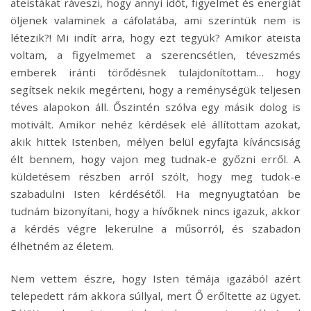
ateistákat ráveszi, hogy annyi időt, figyelmet és energiát
öljenek valaminek a cáfolatába, ami szerintük nem is
létezik?! Mi indít arra, hogy ezt tegyük? Amikor ateista
voltam, a figyelmemet a szerencsétlen, téveszmés
emberek iránti törődésnek tulajdonítottam… hogy
segítsek nekik megérteni, hogy a reménységük teljesen
téves alapokon áll. Őszintén szólva egy másik dolog is
motivált. Amikor nehéz kérdések elé állítottam azokat,
akik hittek Istenben, mélyen belül egyfajta kíváncsiság
élt bennem, hogy vajon meg tudnak-e győzni erről. A
küldetésem részben arról szólt, hogy meg tudok-e
szabadulni Isten kérdésétől. Ha megnyugtatóan be
tudnám bizonyítani, hogy a hívőknek nincs igazuk, akkor
a kérdés végre lekerülne a műsorról, és szabadon
élhetném az életem.
Nem vettem észre, hogy Isten témája igazából azért
telepedett rám akkora súllyal, mert Ő erőltette az ügyet.