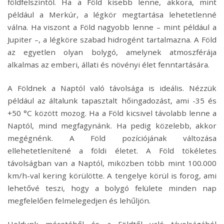
földfelszíntől. Ha a Föld kisebb lenne, akkora, mint
például a Merkúr, a légkör megtartása lehetetlenné
válna. Ha viszont a Föld nagyobb lenne – mint például a
Jupiter –, a légköre szabad hidrogént tartalmazna. A Föld
az egyetlen olyan bolygó, amelynek atmoszférája
alkalmas az emberi, állati és növényi élet fenntartására.
A Földnek a Naptól való távolsága is ideális. Nézzük
például az általunk tapasztalt hőingadozást, ami -35 és
+50 °C között mozog. Ha a Föld kicsivel távolabb lenne a
Naptól, mind megfagynánk. Ha pedig közelebb, akkor
megégnénk. A Föld pozíciójának változása
ellehetetlenítené a földi életet. A Föld tökéletes
távolságban van a Naptól, miközben több mint 100.000
km/h-val kering körülötte. A tengelye körül is forog, ami
lehetővé teszi, hogy a bolygó felülete minden nap
megfelelően felmelegedjen és lehűljön.