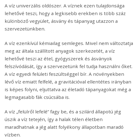
A víz univerzális oldószer. A víznek ezen tulajdonsága
lehetővé teszi, hogy a legkisebb erekben is több száz
különböző vegyület, ásvány és tápanyag utazzon a
szervezetünkben.
A víz ezenkívül kémiailag semleges. Mivel nem változtatja
meg az általa szállított anyagok szerkezetét, a víz
lehetővé teszi az étel, gyógyszerek és ásványok
felszívódását, így a szervezetünk fel tudja használni őket.
A víz egyedi felületi feszültséggel bír. A növényekben
lévő víz emiatt felfelé, a gravitációval ellentétes irányban
is képes folyni, eljuttatva az életadó tápanyagokat még a
legmagasabb fák csúcsába is.
A víz „felülről lefelé” fagy be, és a szilárd állapotú jég
úszik a víz tetején, így a halak télen életben
maradhatnak a jég alatt folyékony állapotban maradó
vízben.