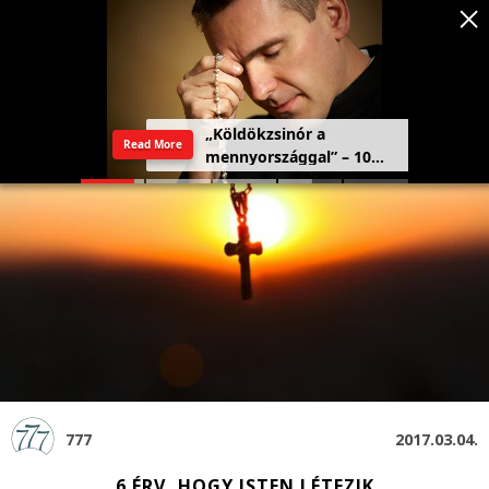
Szeretetország: a haza,
Read More
amely a szívben kezdődik
777
2017.03.04.
6 ÉRV, HOGY ISTEN LÉTEZIK