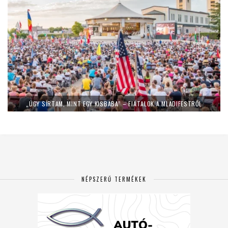
„ÚGY SÍRTAM, MINT EGY KISBABA” – FIATALOK A MLADIFESTRŐL
NÉPSZERŰ TERMÉKEK