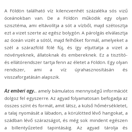
A Földön található víz kilencvenhét százaléka sós vizű
óceánokban van. De a Földön működik egy olyan
szisztéma, ami eltávolítja a sót a vízből, majd szétosztja
ezt a vizet szerte az egész bolygón. A párolgás elválasztja
az óceán vizét a sótól, majd felhőket formál, amelyeket a
szél a szárazföld fölé fúj, és így eljuttatja a vizet a
növényeknek, állatoknak és embereknek. Ez a tisztító-
és ellátórendszer tartja fenn az életet a Földön. Egy olyan
rendszer, ami a víz újrahasznosításán és
visszaforgatásán alapszik.
Az emberi agy.
.. amely bámulatos mennyiségű információt
dolgoz fel egyszerre. Az agyad folyamatosan befogadja az
összes színt és formát, amit látsz, a külső hőmérsékletet,
a talaj nyomását a lábadon, a körülötted lévő hangokat, a
szádban lévő szárazságot, és még sok mindent egészen
a billentyűzeted tapintásáig. Az agyad tárolja és