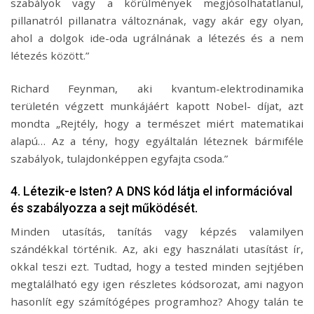
szabályok vagy a körülmények megjósolhatatlanul,
pillanatról pillanatra változnának, vagy akár egy olyan,
ahol a dolgok ide-oda ugrálnának a létezés és a nem
létezés között.”
Richard Feynman, aki kvantum-elektrodinamika
területén végzett munkájáért kapott Nobel- díjat, azt
mondta „Rejtély, hogy a természet miért matematikai
alapú… Az a tény, hogy egyáltalán léteznek bármiféle
szabályok, tulajdonképpen egyfajta csoda.”
4. Létezik-e Isten? A DNS kód látja el információval
és szabályozza a sejt működését.
Minden utasítás, tanítás vagy képzés valamilyen
szándékkal történik. Az, aki egy használati utasítást ír,
okkal teszi ezt. Tudtad, hogy a tested minden sejtjében
megtalálható egy igen részletes kódsorozat, ami nagyon
hasonlít egy számítógépes programhoz? Ahogy talán te