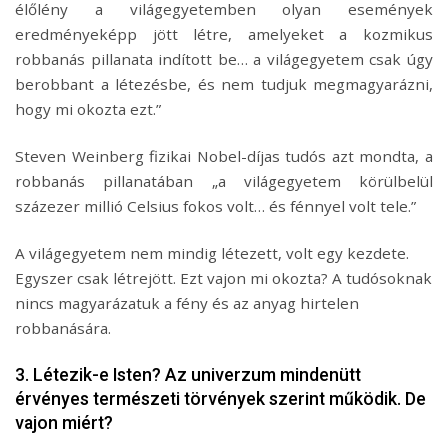
élőlény a világegyetemben olyan események
eredményeképp jött létre, amelyeket a kozmikus
robbanás pillanata indított be… a világegyetem csak úgy
berobbant a létezésbe, és nem tudjuk megmagyarázni,
hogy mi okozta ezt.”
Steven Weinberg fizikai Nobel-díjas tudós azt mondta, a
robbanás pillanatában „a világegyetem körülbelül
százezer millió Celsius fokos volt… és fénnyel volt tele.”
A világegyetem nem mindig létezett, volt egy kezdete.
Egyszer csak létrejött. Ezt vajon mi okozta? A tudósoknak
nincs magyarázatuk a fény és az anyag hirtelen
robbanására.
3. Létezik-e Isten? Az univerzum mindenütt
érvényes természeti törvények szerint működik. De
vajon miért?