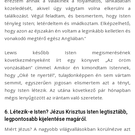
éreztem annak a valakinek a folyamatos, lankadatlan
közeledését, akivel úgy vágytam volna elkerülni a
találkozást. Végül feladtam, és beismertem, hogy Isten
tényleg Isten; letérdeltem és imádkoztam. Elképzelhető,
hogy azon az éjszakán én voltam a leginkább kelletlen és
vonakodó megtérő egész Angliában.”
Lewis később Isten megismerésének
következményeként írt egy könyvet „Az öröm
vonzásában” címmel. Amikor én kimondtam Istennek,
hogy „Oké te nyertél”, tulajdonképpen én sem vártam
semmit, egyszerűen jogosan elismertem azt a tényt,
hogy Isten létezik. Az utána következő pár hónapban
mégis lenyűgözött az irántam való szeretete.
6. Létezik-e Isten? Jézus Krisztus Isten legtisztább,
legpontosabb kijelentése magáról.
Miért Jézus? A nagyobb világvallásokban körülnézve azt