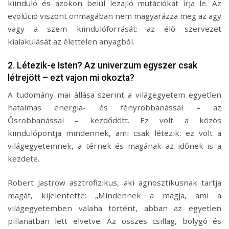
kiinduló és azokon belül lezajló mutációkat írja le. Az
evolúció viszont önmagában nem magyarázza meg az agy
vagy a szem kiindulóforrását: az élő szervezet
kialakulását az élettelen anyagból.
2. Létezik-e Isten? Az univerzum egyszer csak
létrejött – ezt vajon mi okozta?
A tudomány mai állása szerint a világegyetem egyetlen
hatalmas energia- és fényrobbanással – az
Ősrobbanással – kezdődött. Ez volt a közös
kiindulópontja mindennek, ami csak létezik: ez volt a
világegyetemnek, a térnek és magának az időnek is a
kezdete.
Robert Jastrow asztrofizikus, aki agnosztikusnak tartja
magát, kijelentette: „Mindennek a magja, ami a
világegyetemben valaha történt, abban az egyetlen
pillanatban lett elvetve. Az összes csillag, bolygó és