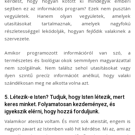
kérdést, hogy hogyan kötött ki mindegyik emberi
sejtben ez az információs program? Ezek nem pusztán
vegyületek. Hanem olyan vegyületek, amelyek
utasításokat tartalmaznak, amelyek nagyfokú
részletességgel lekódolják, hogyan fejlődik valakinek a
szervezete.
Amikor programozott információról van szó, a
természetes és biológiai okok semmilyen magyarázattal
nem szolgálnak. Nem találsz sehol utasításokat vagy
ilyen szintű precíz információt anélkül, hogy valaki
szándékosan meg ne alkotta volna azt.
5. Létezik-e Isten? Tudjuk, hogy Isten létezik, mert
keres minket. Folyamatosan kezdeményez, és
igyekszik elérni, hogy hozzá forduljunk.
Valamikor ateista voltam. És mint sok ateistát, engem is
nagyon zavart az Istenben való hit kérdése. Mi az, ami az