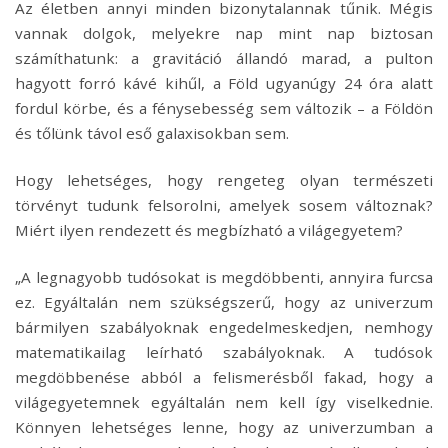
Az életben annyi minden bizonytalannak tűnik. Mégis
vannak dolgok, melyekre nap mint nap biztosan
számíthatunk: a gravitáció állandó marad, a pulton
hagyott forró kávé kihűl, a Föld ugyanúgy 24 óra alatt
fordul körbe, és a fénysebesség sem változik – a Földön
és tőlünk távol eső galaxisokban sem.
Hogy lehetséges, hogy rengeteg olyan természeti
törvényt tudunk felsorolni, amelyek sosem változnak?
Miért ilyen rendezett és megbízható a világegyetem?
„A legnagyobb tudósokat is megdöbbenti, annyira furcsa
ez. Egyáltalán nem szükségszerű, hogy az univerzum
bármilyen szabályoknak engedelmeskedjen, nemhogy
matematikailag leírható szabályoknak. A tudósok
megdöbbenése abból a felismerésből fakad, hogy a
világegyetemnek egyáltalán nem kell így viselkednie.
Könnyen lehetséges lenne, hogy az univerzumban a