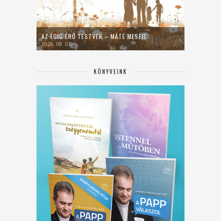
AZ ÉGIG ÉRŐ TESTVÉR – MÁTÉ MESÉJE
2026. 08. 01.
KÖNYVEINK