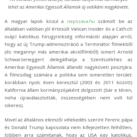
lehet az Amerikai Egyesült Államok új vatikáni nagykövete.
A magyar lapok közül a
nepszava.hu
számolt be az
általában valóban jól értesült Vatican Insider és a Cath.ch
svájci katolikus hírügynökség információi alapján arról,
hogy az új Trump-adminisztráció a Terminátor filmekből
(és megannyi más amerikai akciófilmből) ismert Arnold
Schwarzeneggert delegálhatja a Szentszékhez az
Amerikai Egyesült Államok állandó nagyköveti posztjára.
A filmcsillag számára a politika sem ismeretlen terület:
korábban nyolc éven keresztül (2003 és 2011 között)
Kalifornia állam kormányzójaként dolgozott (bár e téren,
noha újraválasztották, összességében nem volt túl
sikeres).
Mivel az általános elemzői vélekedés szerint Ferenc pápa
és Donald Trump kapcsolata nem kifejezetten felhőtlen,
többen arra számítanak, hogy az USA egy katolikus,