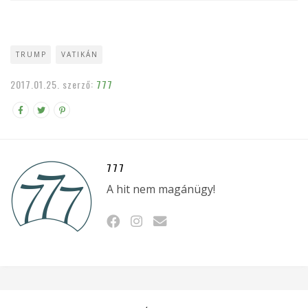
TRUMP
VATIKÁN
2017.01.25.
szerző:
777
777
A hit nem magánügy!