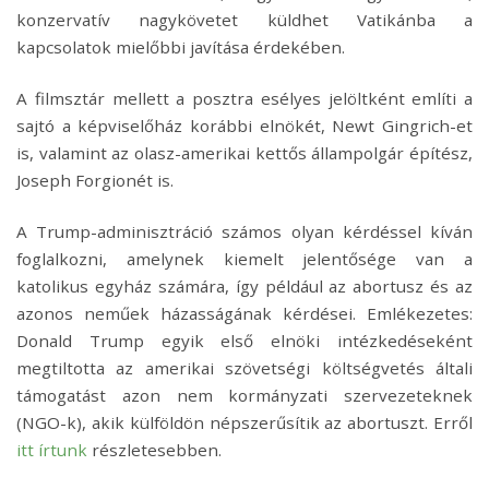
konzervatív nagykövetet küldhet Vatikánba a
kapcsolatok mielőbbi javítása érdekében.
A filmsztár mellett a posztra esélyes jelöltként említi a
sajtó a képviselőház korábbi elnökét, Newt Gingrich-et
is, valamint az olasz-amerikai kettős állampolgár építész,
Joseph Forgionét is.
A Trump-adminisztráció számos olyan kérdéssel kíván
foglalkozni, amelynek kiemelt jelentősége van a
katolikus egyház számára, így például az abortusz és az
azonos neműek házasságának kérdései. Emlékezetes:
Donald Trump egyik első elnöki intézkedéseként
megtiltotta az amerikai szövetségi költségvetés általi
támogatást azon nem kormányzati szervezeteknek
(NGO-k), akik külföldön népszerűsítik az abortuszt. Erről
itt írtunk
részletesebben.