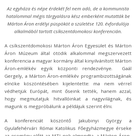
Az egyháza és népe érdekét fel nem adó, de a kommunista
hatalommal mégis tárgyalásra kész emberként mutatták be
Márton Áron erdélyi püspököt a születése 120. évfordulója
alkalmából tartott csíkszentdomokosi konferencián.
A csíkszentdomokosi Márton Áron Egyesület és Márton
Áron Múzeum által ötödik alkalommal megszervezett
konferencia a magyar kormány által kinyilvánított Márton
Áron-emlékév egyik központi rendezvénye. Gaál
Gergely, a Márton Áron-emlékév programbizottságának
elnöke köszöntésében kijelentette: ma nem vérrel
védhetjük Európát, mint őseink tették, hanem azzal,
hogy megmutatjuk hitvallóinkat a nagyvilágnak, és
magunk is megpróbálunk a példájuk szerint élni.
A konferenciát köszöntő Jakubinyi György a
Gyulafehérvári Római Katolikus Főegyházmegye érseke
az esemény előtt az MTI-nek elmondta, a Márton Áron-