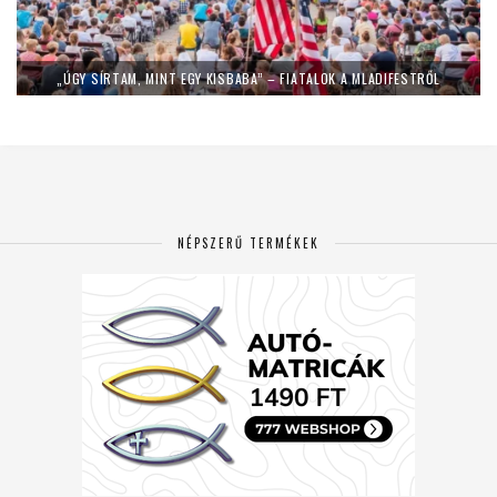
„ÚGY SÍRTAM, MINT EGY KISBABA” – FIATALOK A MLADIFESTRŐL
NÉPSZERŰ TERMÉKEK