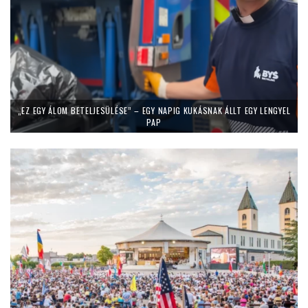
„EZ EGY ÁLOM BETELJESÜLÉSE” – EGY NAPIG KUKÁSNAK ÁLLT EGY LENGYEL
PAP