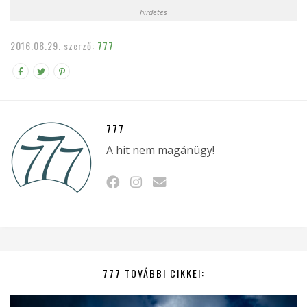
hirdetés
2016.08.29.
szerző:
777
777
A hit nem magánügy!
777 TOVÁBBI CIKKEI: