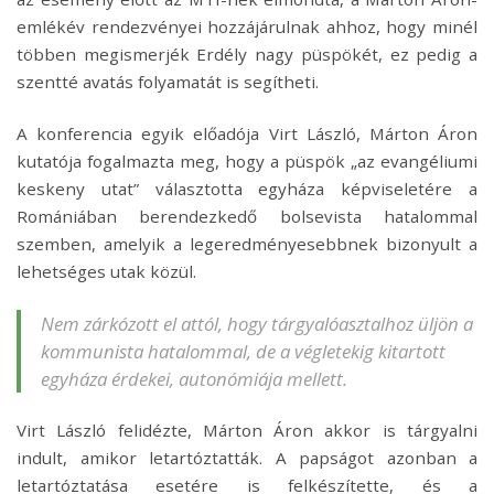
emlékév rendezvényei hozzájárulnak ahhoz, hogy minél
többen megismerjék Erdély nagy püspökét, ez pedig a
szentté avatás folyamatát is segítheti.
A konferencia egyik előadója Virt László, Márton Áron
kutatója fogalmazta meg, hogy a püspök „az evangéliumi
keskeny utat” választotta egyháza képviseletére a
Romániában berendezkedő bolsevista hatalommal
szemben, amelyik a legeredményesebbnek bizonyult a
lehetséges utak közül.
Nem zárkózott el attól, hogy tárgyalóasztalhoz üljön a
kommunista hatalommal, de a végletekig kitartott
egyháza érdekei, autonómiája mellett.
Virt László felidézte, Márton Áron akkor is tárgyalni
indult, amikor letartóztatták. A papságot azonban a
letartóztatása esetére is felkészítette, és a