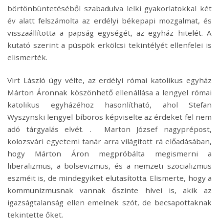
börtönbüntetéséből szabadulva lelki gyakorlatokkal két
év alatt felszámolta az erdélyi békepapi mozgalmat, és
visszaállította a papság egységét, az egyház hitelét. A
kutató szerint a püspök erkölcsi tekintélyét ellenfelei is
elismerték.
Virt László úgy vélte, az erdélyi római katolikus egyház
Márton Áronnak köszönhető ellenállása a lengyel római
katolikus egyházéhoz hasonlítható, ahol Stefan
Wyszynski lengyel bíboros képviselte az érdeket fel nem
adó tárgyalás elvét. . Marton József nagyprépost,
kolozsvári egyetemi tanár arra világított rá előadásában,
hogy Márton Áron megpróbálta megismerni a
liberalizmus, a bolsevizmus, és a nemzeti szocializmus
eszméit is, de mindegyiket elutasította. Elismerte, hogy a
kommunizmusnak vannak őszinte hívei is, akik az
igazságtalanság ellen emelnek szót, de becsapottaknak
tekintette őket.