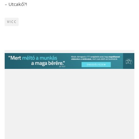
– Utcakő?!
VICC