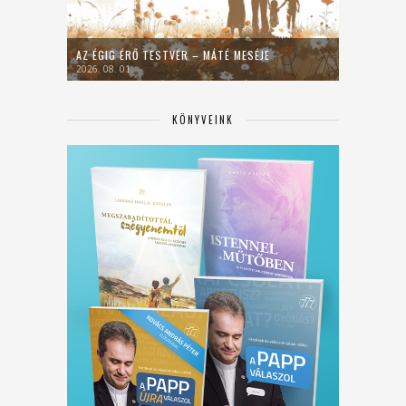
AZ ÉGIG ÉRŐ TESTVÉR – MÁTÉ MESÉJE
2026. 08. 01.
KÖNYVEINK