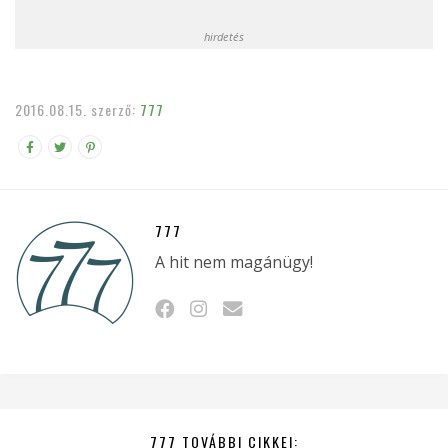
hirdetés
2016.08.15.
szerző:
777
777
A hit nem magánügy!
777 TOVÁBBI CIKKEI: