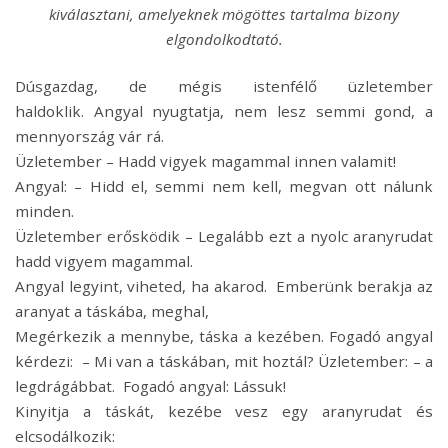
kiválasztani, amelyeknek mögöttes tartalma bizony
elgondolkodtató.
Dúsgazdag, de mégis istenfélő üzletember
haldoklik. Angyal nyugtatja, nem lesz semmi gond, a
mennyország vár rá.
Üzletember – Hadd vigyek magammal innen valamit!
Angyal: – Hidd el, semmi nem kell, megvan ott nálunk
minden.
Üzletember erősködik – Legalább ezt a nyolc aranyrudat
hadd vigyem magammal.
Angyal legyint, viheted, ha akarod. Emberünk berakja az
aranyat a táskába, meghal,
Megérkezik a mennybe, táska a kezében. Fogadó angyal
kérdezi: – Mi van a táskában, mit hoztál? Üzletember: – a
legdrágábbat. Fogadó angyal: Lássuk!
Kinyitja a táskát, kezébe vesz egy aranyrudat és
elcsodálkozik: