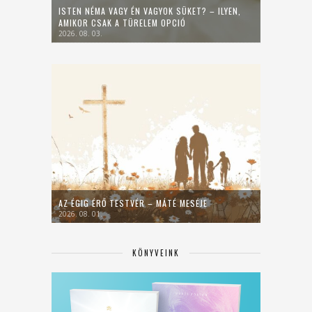
ISTEN NÉMA VAGY ÉN VAGYOK SÜKET? – ILYEN,
AMIKOR CSAK A TÜRELEM OPCIÓ
2026. 08. 03.
AZ ÉGIG ÉRŐ TESTVÉR – MÁTÉ MESÉJE
2026. 08. 01.
KÖNYVEINK