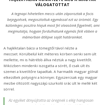
VÁLOGATOTTAT
A tegnapi hihetetlen meccs után záporoztak a focis
bejegyzések, megosztottuk egymással ezt az örömöt. Egy
különleges posztra hívjuk most fel olvasóink figyelmét, ami
megmutatja, hogyan fordulhatunk egymás felé ebben a
mámorban átlépve saját határainkat.
A hajléktalan bácsi a tömegtől távol nézte a
meccset. Körülbelül két méteres körben senki sem ült
mellette, mi is hátrébb állva néztük a nagy kivetítőt.
Miközben mindenki iszogatta a sörét, ő csak ült és
szemei a kivetítőre tapadtak. A harmadik magyar gólnál
elkezdtek potyogni a könnyei. Egyszercsak egy magyar
mezbe öltözött nagyszájú szurkoló srác ült le mellé két
sörrel.
Az egyiket átnyújtotta az öregnek s elég hangosan