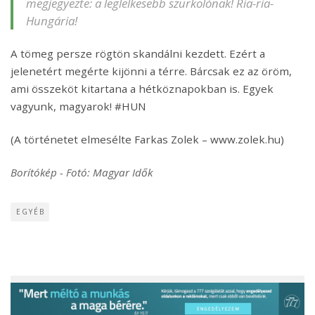
megjegyezte: a leglelkesebb szurkolónak! Ria-ria-
Hungária!
A tömeg persze rögtön skandálni kezdett. Ezért a
jelenetért megérte kijönni a térre. Bárcsak ez az öröm,
ami összeköt kitartana a hétköznapokban is. Egyek
vagyunk, magyarok! ‪#‎HUN
(A történetet elmesélte Farkas Zolek – www.zolek.hu)
Borítókép - Fotó: Magyar Idők
EGYÉB