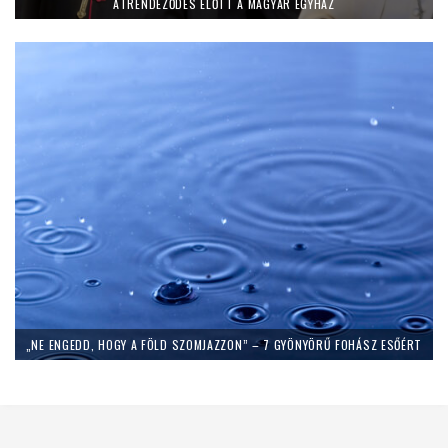
ÁTRENDEZŐDÉS ELŐTT A MAGYAR EGYHÁZ
„NE ENGEDD, HOGY A FÖLD SZOMJAZZON” – 7 GYÖNYÖRŰ FOHÁSZ ESŐÉRT