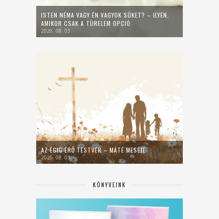
ISTEN NÉMA VAGY ÉN VAGYOK SÜKET? – ILYEN,
AMIKOR CSAK A TÜRELEM OPCIÓ
2026. 08. 03.
AZ ÉGIG ÉRŐ TESTVÉR – MÁTÉ MESÉJE
2026. 08. 01.
KÖNYVEINK