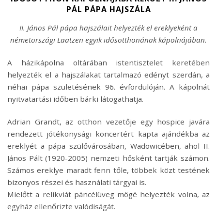
PÁL PÁPA HAJSZÁLA
II. János Pál pápa hajszálait helyezték el ereklyeként a
németországi Laatzen egyik idősotthonának kápolnájában.
A házikápolna oltárában istentisztelet keretében
helyezték el a hajszálakat tartalmazó edényt szerdán, a
néhai pápa születésének 96. évfordulóján. A kápolnát
nyitvatartási időben bárki látogathatja.
Adrian Grandt, az otthon vezetője egy hospice javára
rendezett jótékonysági koncertért kapta ajándékba az
ereklyét a pápa szülővárosában, Wadowicében, ahol II.
János Pált (1920-2005) nemzeti hősként tartják számon.
Számos ereklye maradt fenn tőle, többek közt testének
bizonyos részei és használati tárgyai is.
Mielőtt a relikviát páncélüveg mögé helyezték volna, az
egyház ellenőrizte valódiságát.