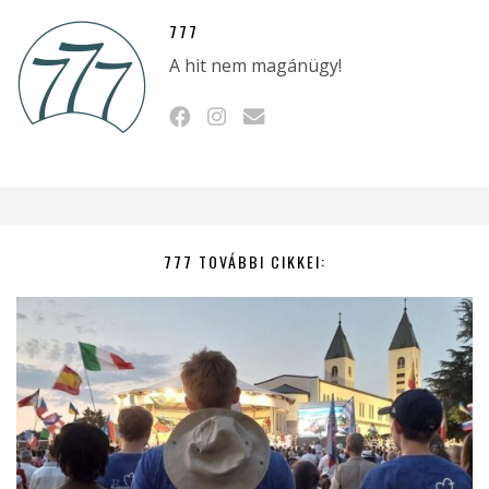
777
A hit nem magánügy!
777 TOVÁBBI CIKKEI: