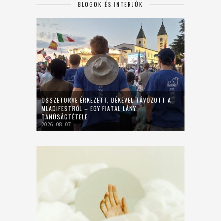
BLOGOK ÉS INTERJÚK
ÖSSZETÖRVE ÉRKEZETT, BÉKÉVEL TÁVOZOTT A
MLADIFESTRŐL – EGY FIATAL LÁNY
TANÚSÁGTÉTELE
2026. 08. 07.