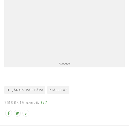
hirdetés
II. JÁNOS PÁP PÁPA
KIÁLLÍTÁS
2016.05.19.
szerző:
777