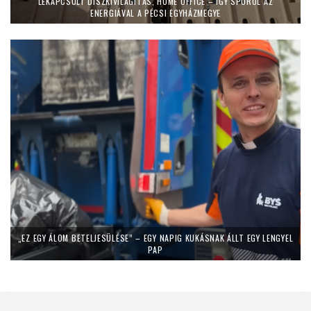
LEKAPCSOLT DÍSZKIVILÁGÍTÁS, HOME OFFICE – ÍGY SPÓROL AZ
ENERGIÁVAL A PÉCSI EGYHÁZMEGYE
„EZ EGY ÁLOM BETELJESÜLÉSE” – EGY NAPIG KUKÁSNAK ÁLLT EGY LENGYEL
PAP