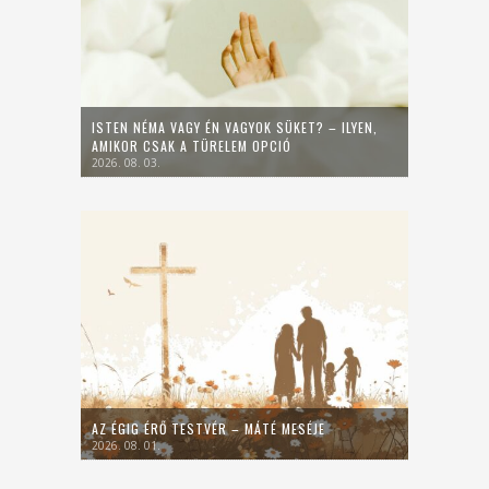
ISTEN NÉMA VAGY ÉN VAGYOK SÜKET? – ILYEN,
AMIKOR CSAK A TÜRELEM OPCIÓ
2026. 08. 03.
AZ ÉGIG ÉRŐ TESTVÉR – MÁTÉ MESÉJE
2026. 08. 01.