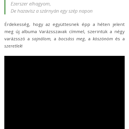
Ezerszer elhagyom,
De hazavisz a szárnyán egy szép napon
Érdekesség, hogy az együttesnek épp a héten jelent
meg új albuma Varázsszavak címmel, szerintük a négy
varázsszó a
sajnálom,
a
bocsáss meg
, a
köszönöm
és a
szeretlek
!