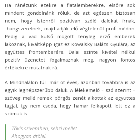
Ha ránézünk ezekre a fiatalemberekre, elsőre sok
mindent gondolnánk róluk, de azt egészen biztosan
nem, hogy Istenről pozitívan szóló dalokat írnak,
hangszerelnek, majd adják elő végtelenül profi módon.
Pedig a vad külső mögött tényleg érző emberek
lakoznak, kiváltképp igaz ez Kowalsky Balázs Gyulára, az
együttes frontemberére. Dalai szinte kivétel nélkül
pozitív üzenetet fogalmaznak meg, nagyon fontos
értékekre mutatnak rá.
A Mindhalálon túl már öt éves, azonban továbbra is az
egyik legnépszerűbb daluk. A lélekemelő – szó szerint –
szöveg mellé remek pörgős zenét alkottak az együttes
tagjai, így nem csoda, hogy hamar felkapott lett ez a
számuk is.
Tövis szívemben, sebzi mellét
Ahogyan átölel.