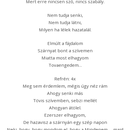
Mert erre nincsen szó, nincs szabály.
Nem tudja senki,
Nem tudja látni,
Milyen ha lélek hazatalál.
Elmúlt a fájdalom
Szárnyat bont a szívemen
Miatta most elhagyom
Tovaengedem…
Refrén: 4x
Meg sem érdemlem, mégis úgy néz rám
Ahogy senki más
Tövis szívemben, sebzi mellét
Ahogyan átölel.
Ezerszer elhagyom,
De hazavisz a szárnyán egy szép napon
Neki, hogy, hogy mondom el, hogy a Mindenem … majd