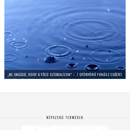
„NE ENGEDD, HOGY A FÖLD SZOMJAZZON” – 7 GYÖNYÖRŰ FOHÁSZ ESŐÉRT
NÉPSZERŰ TERMÉKEK