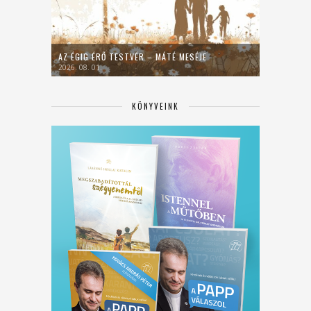
AZ ÉGIG ÉRŐ TESTVÉR – MÁTÉ MESÉJE
2026. 08. 01.
KÖNYVEINK