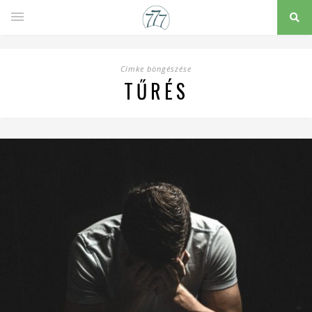
Címke böngészése
TŰRÉS