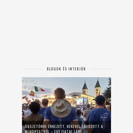
BLOGOK ÉS INTERJÚK
ÖSSZETÖRVE ÉRKEZETT, BÉKÉVEL TÁVOZOTT A
MLADIFESTRŐL – EGY FIATAL LÁNY