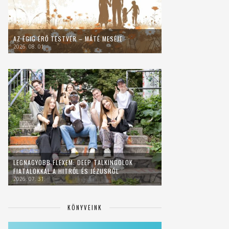
AZ ÉGIG ÉRŐ TESTVÉR – MÁTÉ MESÉJE
2026. 08. 01.
LEGNAGYOBB FLEXEM: DEEP TALKINGOLOK
FIATALOKKAL A HITRŐL ÉS JÉZUSRÓL
2026. 07. 31.
KÖNYVEINK