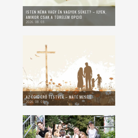
ISTEN NÉMA VAGY ÉN VAGYOK SÜKET? – ILYEN,
AMIKOR CSAK A TÜRELEM OPCIÓ
2026. 08. 03.
AZ ÉGIG ÉRŐ TESTVÉR – MÁTÉ MESÉJE
2026. 08. 01.