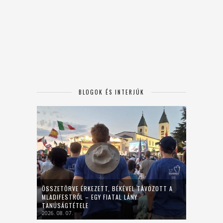
BLOGOK ÉS INTERJÚK
ÖSSZETÖRVE ÉRKEZETT, BÉKÉVEL TÁVOZOTT A
MLADIFESTRŐL – EGY FIATAL LÁNY
TANÚSÁGTÉTELE
2026. 08. 07.