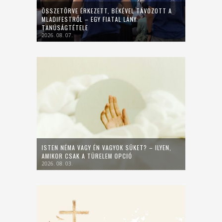
ÖSSZETÖRVE ÉRKEZETT, BÉKÉVEL TÁVOZOTT A
MLADIFESTRŐL – EGY FIATAL LÁNY
TANÚSÁGTÉTELE
2026. 08. 07.
ISTEN NÉMA VAGY ÉN VAGYOK SÜKET? – ILYEN,
AMIKOR CSAK A TÜRELEM OPCIÓ
2026. 08. 03.