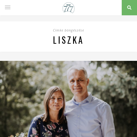
Címke böngészése
LISZKA