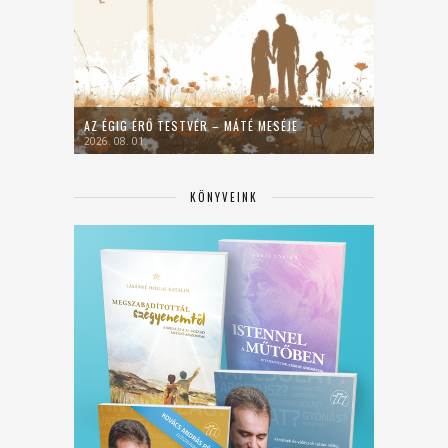
AZ ÉGIG ÉRŐ TESTVÉR – MÁTÉ MESÉJE
2026. 08. 01.
KÖNYVEINK