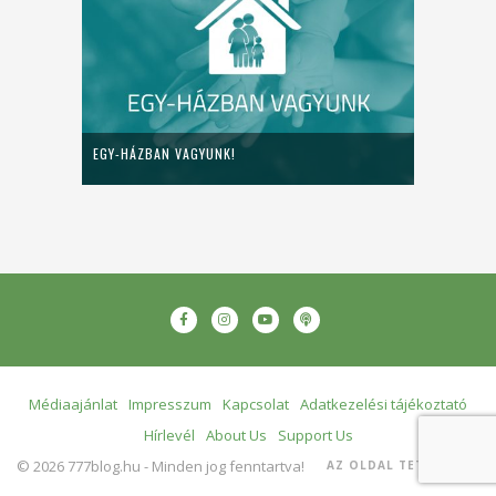
EGY-HÁZBAN VAGYUNK!
Médiaajánlat
Impresszum
Kapcsolat
Adatkezelési tájékoztató
Hírlevél
About Us
Support Us
© 2026 777blog.hu - Minden jog fenntartva!
AZ OLDAL TETEJÉRE