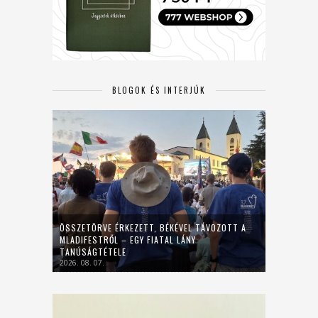
BLOGOK ÉS INTERJÚK
ÖSSZETÖRVE ÉRKEZETT, BÉKÉVEL TÁVOZOTT A
MLADIFESTRŐL – EGY FIATAL LÁNY
TANÚSÁGTÉTELE
2026. 08. 07.