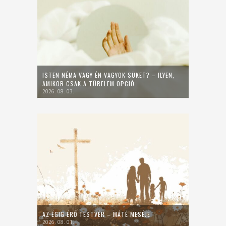
ISTEN NÉMA VAGY ÉN VAGYOK SÜKET? – ILYEN,
AMIKOR CSAK A TÜRELEM OPCIÓ
2026. 08. 03.
AZ ÉGIG ÉRŐ TESTVÉR – MÁTÉ MESÉJE
2026. 08. 01.