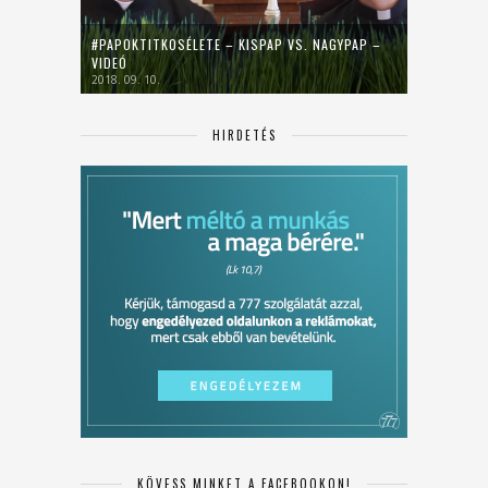
#PAPOKTITKOSÉLETE – KISPAP VS. NAGYPAP –
VIDEÓ
2018. 09. 10.
HIRDETÉS
KÖVESS MINKET A FACEBOOKON!