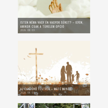
ISTEN NÉMA VAGY ÉN VAGYOK SÜKET? – ILYEN,
AMIKOR CSAK A TÜRELEM OPCIÓ
2026. 08. 03.
AZ ÉGIG ÉRŐ TESTVÉR – MÁTÉ MESÉJE
2026. 08. 01.