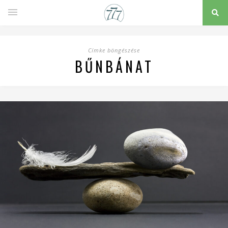
Címke böngészése
BŰNBÁNAT