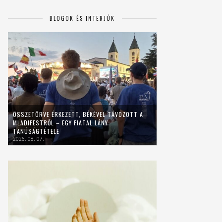
BLOGOK ÉS INTERJÚK
ÖSSZETÖRVE ÉRKEZETT, BÉKÉVEL TÁVOZOTT A
MLADIFESTRŐL – EGY FIATAL LÁNY
TANÚSÁGTÉTELE
2026. 08. 07.