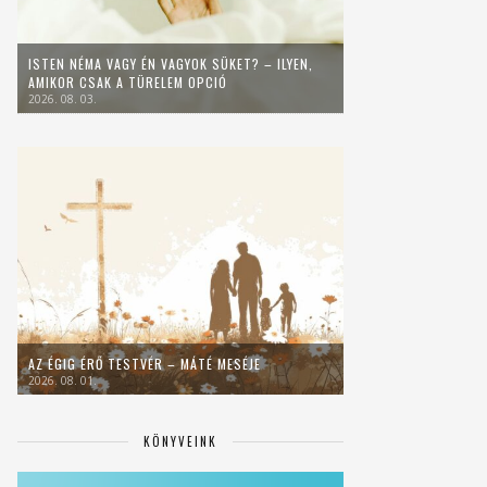
ISTEN NÉMA VAGY ÉN VAGYOK SÜKET? – ILYEN,
AMIKOR CSAK A TÜRELEM OPCIÓ
2026. 08. 03.
AZ ÉGIG ÉRŐ TESTVÉR – MÁTÉ MESÉJE
2026. 08. 01.
KÖNYVEINK