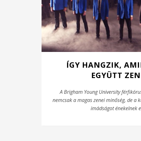
ÍGY HANGZIK, AM
EGYÜTT ZEN
A Brigham Young University férfikór
nemcsak a magas zenei minőség, de a kül
imádságot énekelnek el