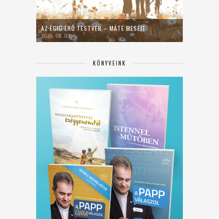
AZ ÉGIG ÉRŐ TESTVÉR – MÁTÉ MESÉJE
2026. 08. 01.
KÖNYVEINK