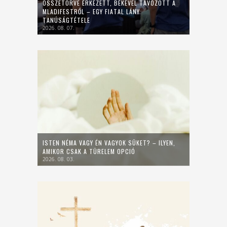
ÖSSZETÖRVE ÉRKEZETT, BÉKÉVEL TÁVOZOTT A
MLADIFESTRŐL – EGY FIATAL LÁNY
TANÚSÁGTÉTELE
2026. 08. 07.
ISTEN NÉMA VAGY ÉN VAGYOK SÜKET? – ILYEN,
AMIKOR CSAK A TÜRELEM OPCIÓ
2026. 08. 03.