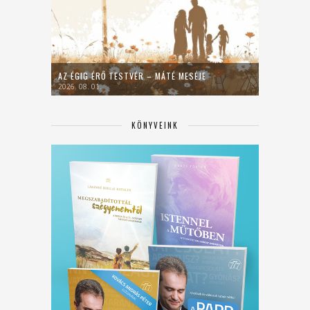
AZ ÉGIG ÉRŐ TESTVÉR – MÁTÉ MESÉJE
2026. 08. 01.
KÖNYVEINK