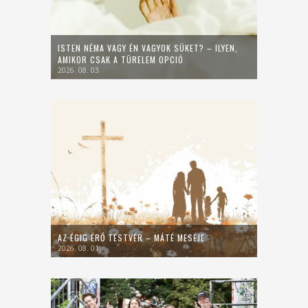
ISTEN NÉMA VAGY ÉN VAGYOK SÜKET? – ILYEN,
AMIKOR CSAK A TÜRELEM OPCIÓ
2026. 08. 03.
AZ ÉGIG ÉRŐ TESTVÉR – MÁTÉ MESÉJE
2026. 08. 01.