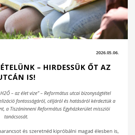
2026.05.06.
TÉTELÜNK – HIRDESSÜK ŐT AZ
UTCÁN IS!
2Ő – az élet vize” – Református utcai bizonyságtétel
lizáció fontosságáról, céljáról és hatásáról kérdeztük a
nt, a Tiszáninneni Református Egyházkerület missziói
tanácsosát.
parancsot és szeretnéd kipróbálni magad élesben is,