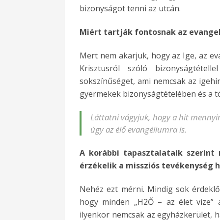
bizonyságot tenni az utcán.
Miért tartják fontosnak az evangel
Mert nem akarjuk, hogy az Ige, az ev
Krisztusról szóló bizonyságtéte
sokszínűséget, ami nemcsak az igehir
gyermekek bizonyságtételében és a 
Láttatni vágyjuk, hogy a hit mennyir
úgy az élő evangéliumra is.
A korábbi tapasztalataik szerint
érzékelik a missziós tevékenység 
Nehéz ezt mérni. Mindig sok érdeklő
hogy minden „H2Ő – az élet vize” a
ilyenkor nemcsak az egyházkerület, h