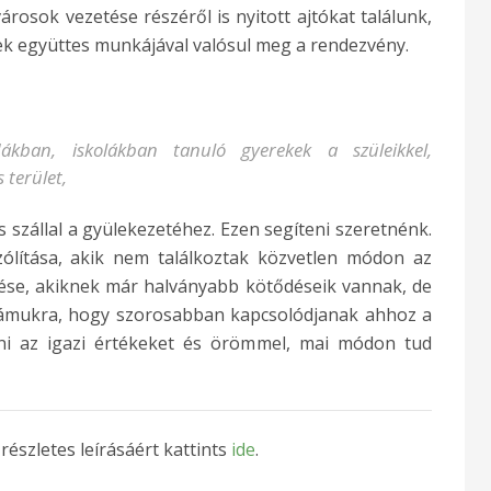
rosok vezetése részéről is nyitott ajtókat találunk,
ek együttes munkájával valósul meg a rendezvény.
kban, iskolákban tanuló gyerekek a szüleikkel,
 terület,
szállal a gyülekezetéhez. Ezen segíteni szeretnénk.
zólítása, akik nem találkoztak közvetlen módon az
ése, akiknek már halványabb kötődéseik vannak, de
számukra, hogy szorosabban kapcsolódjanak ahhoz a
ni az igazi értékeket és örömmel, mai módon tud
észletes leírásáért kattints
ide
.