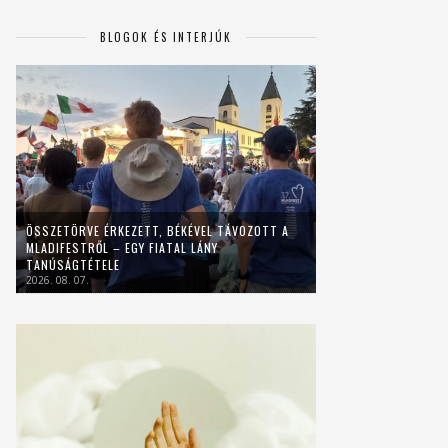
BLOGOK ÉS INTERJÚK
ÖSSZETÖRVE ÉRKEZETT, BÉKÉVEL TÁVOZOTT A
MLADIFESTRŐL – EGY FIATAL LÁNY
TANÚSÁGTÉTELE
2026. 08. 07.