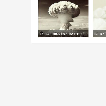
CSODA HIROSIMÁBAN: ÍGY ÉLTE TÚL 4 NÉMET PAP AZ ATOMROBBANÁST