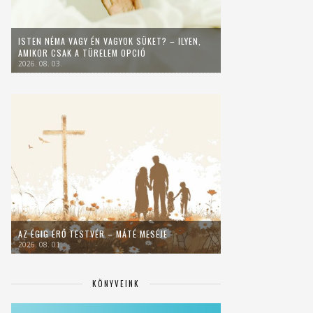
ISTEN NÉMA VAGY ÉN VAGYOK SÜKET? – ILYEN,
AMIKOR CSAK A TÜRELEM OPCIÓ
2026. 08. 03.
AZ ÉGIG ÉRŐ TESTVÉR – MÁTÉ MESÉJE
2026. 08. 01.
KÖNYVEINK