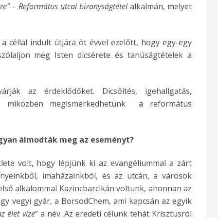
ze” – Református utcai bizonyságtétel
alkalmán, melyet
a céllal indult útjára öt évvel ezelőtt, hogy egy-egy
ólaljon meg Isten dicsérete és tanúságtételek a
ják az érdeklődőket. Dicsőítés, igehallgatás,
it, miközben megismerkedhetünk a református
gyan álmodták meg az eseményt?
lete volt, hogy lépjünk ki az evangéliummal a zárt
ényeinkből, imaházainkból, és az utcán, a városok
 első alkalommal Kazincbarcikán voltunk, ahonnan az
egy vegyi gyár, a BorsodChem, ami kapcsán az egyik
z élet vize
” a név. Az eredeti célunk tehát Krisztusról