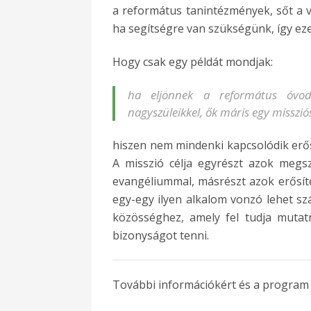
a református tanintézmények, sőt a vá
ha segítségre van szükségünk, így ez
Hogy csak egy példát mondjak:
ha eljönnek a református óvodá
nagyszüleikkel, ők máris egy missziós
hiszen nem mindenki kapcsolódik erős 
A misszió célja egyrészt azok megs
evangéliummal, másrészt azok erősít
egy-egy ilyen alkalom vonzó lehet 
közösséghez, amely fel tudja mutat
bizonyságot tenni.
További információkért és a program r