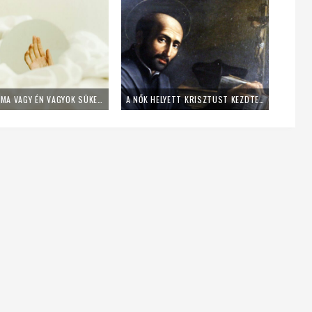
ISTEN NÉMA VAGY ÉN VAGYOK SÜKET? – ILYEN, AMIKOR CSAK A TÜRELEM OPCIÓ
A NŐK HELYETT KRISZTUST KEZDTE KÖVETNI – ÍGY TÉRT MEG LOYOLAI SZENT IGNÁC