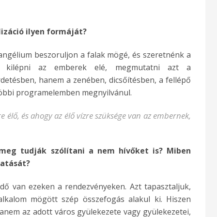
izáció ilyen formáját?
angélium beszoruljon a falak mögé, és szeretnénk a
llel kilépni az emberek elé, megmutatni azt a
detésben, hanem a zenében, dicsőítésben, a fellépő
többi programelemben megnyilvánul.
e élő, és ahogy az élő vízre szüksége van az embernek,
 meg tudják szólítani a nem hívőket is? Miben
hatását?
dő van ezeken a rendezvényeken. Azt tapasztaljuk,
lkalom mögött szép összefogás alakul ki. Hiszen
anem az adott város gyülekezete vagy gyülekezetei,