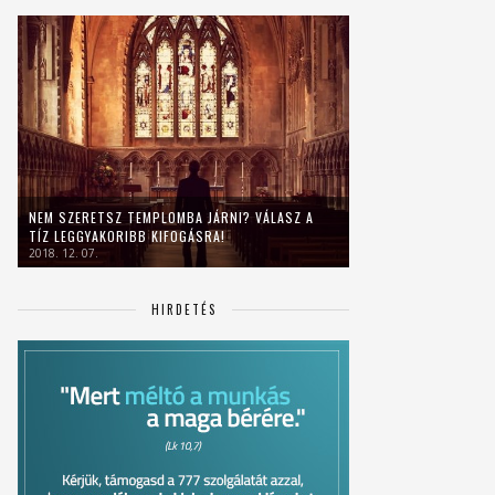
NEM SZERETSZ TEMPLOMBA JÁRNI? VÁLASZ A
TÍZ LEGGYAKORIBB KIFOGÁSRA!
2018. 12. 07.
HIRDETÉS