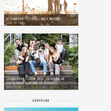
AZ ÉGIG ÉRŐ TESTVÉR – MÁTÉ MESÉJE
2026. 08. 01.
LEGNAGYOBB FLEXEM: DEEP TALKINGOLOK
FIATALOKKAL A HITRŐL ÉS JÉZUSRÓL
2026. 07. 31.
KÖNYVEINK