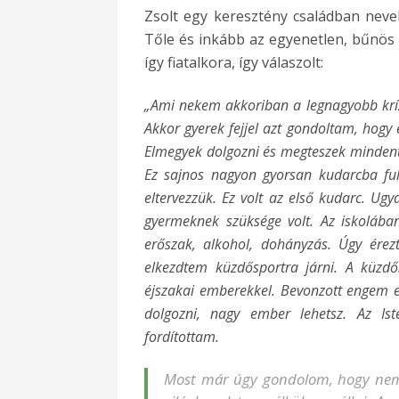
Zsolt egy keresztény családban nevelk
Tőle és inkább az egyenetlen, bűnös u
így fiatalkora, így válaszolt:
„Ami nekem akkoriban a legnagyobb krízi
Akkor gyerek fejjel azt gondoltam, hogy e
Elmegyek dolgozni és megteszek mindent
Ez sajnos nagyon gyorsan kudarcba fu
eltervezzük. Ez volt az első kudarc. 
gyermeknek szüksége volt. Az iskolába
erőszak, alkohol, dohányzás. Úgy érez
elkezdtem küzdősportra járni. A küzdő
éjszakai emberekkel. Bevonzott engem ez
dolgozni, nagy ember lehetsz. Az Ist
fordítottam.
Most már úgy gondolom, hogy nemc