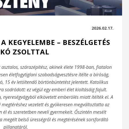
2026.02.17.
A KEGYELEMBE – BESZÉLGETÉS
KÓ ZSOLTTAL
asztalos, szárazépítész, akinek élete 1998-ban, fiatalon
esen életfogytiglani szabadságvesztésre ítélte a bíróság,
, 15 év letöltendő börtönbüntetést
jelentett. Katolikus
 sodródott: ez végül egy emberi élet kioltásáig fajult.
, nyereségvágyból elkövetett emberölés miatt ítélték el. A
ami megtéréshez vezetett és gyökeresen megváltoztatta az
 él és szeretetben neveli gyermekeit. Őszintén mesélt
, a megélt belső ürességről és megtérésének sorsfordító
pillanatáról.