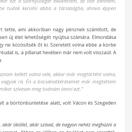
ikor ezt a szörnyűséget elkövettem, az volt bennem,
 be tudok kerülni abba a társaságba, ahova éppen
ért tette, ami akkoriban nagy pénznek számított, de
sen új élet lehetőségét nyújtsa számára. Elmondása
gy ne közösítsék őt ki. Szeretett volna ebbe a körbe
ntudat is, a pillanat hevében már nem volt visszaút. A
:
znom kellett volna vele, akkor már megtörtént volna,
t vagyok rá. Én a bocsánatkérésemet már megtettem
 bármikor szívesen meg tudnám tenni ezt.”
lt a börtönbüntetése alatt, volt Vácon és Szegeden
t, akár ököllel, akár szóval, de nagyon nehéz meghúzni a