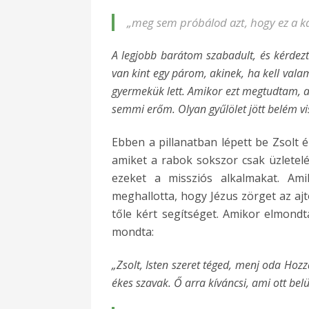
„meg sem próbálod azt, hogy ez a 
A legjobb barátom szabadult, és kérdez
van kint egy párom, akinek, ha kell valam
gyermekük lett. Amikor ezt megtudtam, a
semmi erőm. Olyan gyűlölet jött belém vis
Ebben a pillanatban lépett be Zsolt é
amiket a rabok sokszor csak üzletelé
ezeket a missziós alkalmakat. Ami
meghallotta, hogy Jézus zörget az ajt
tőle kért segítséget. Amikor elmond
mondta:
„Zsolt, Isten szeret téged, menj oda Hoz
ékes szavak. Ő arra kíváncsi, ami ott bel