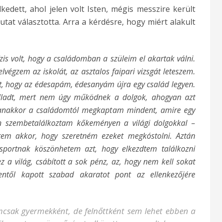
edett, ahol jelen volt Isten, mégis messzire került
tat választotta. Arra a kérdésre, hogy miért alakult
s volt, hogy a családomban a szüleim el akartak válni.
lvégzem az iskolát, az asztalos faipari vizsgát leteszem.
, hogy az édesapám, édesanyám újra egy család legyen.
lladt, mert nem úgy működnek a dolgok, ahogyan azt
Ugyanakkor a családomtól megkaptam mindent, amire egy
n szembetalálkoztam kőkeményen a világi dolgokkal –
tem akkor, hogy szeretném ezeket megkóstolni. Aztán
sportnak köszönhetem azt, hogy elkezdtem találkozni
 a világ, csábított a sok pénz, az, hogy nem kell sokat
entől kapott szabad akaratot pont az ellenkezőjére
sak gyermekként, de felnőttként sem lehet ebben a