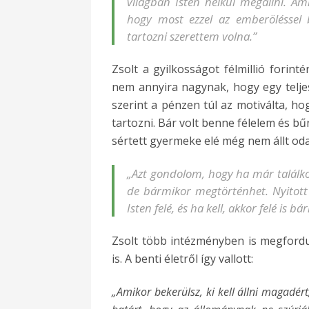
világban Isten nélkül megállni. Am
hogy most ezzel az emberöléssel
tartozni szerettem volna.”
Zsolt a gyilkosságot félmillió forint
nem annyira nagynak, hogy egy telje
szerint a pénzen túl az motiválta, ho
tartozni. Bár volt benne félelem és bű
sértett gyermeke elé még nem állt oda
„Azt gondolom, hogy ha már találko
de bármikor megtörténhet. Nyitot
Isten felé, és ha kell, akkor felé is
Zsolt több intézményben is megfordu
is. A benti életről így vallott:
„Amikor bekerülsz, ki kell állni magadér