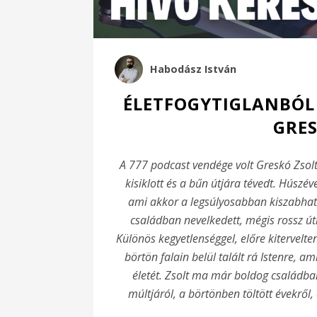
Habodász István
ÉLETFOGYTIGLANBÓL 
GRES
A 777 podcast vendége volt Greskó Zsolt 
kisiklott és a bűn útjára tévedt. Húszév
ami akkor a legsúlyosabban kiszabható
családban nevelkedett, mégis rossz útra
Különös kegyetlenséggel, előre kitervelten
börtön falain belül talált rá Istenre, 
életét. Zsolt ma már boldog családban
múltjáról, a börtönben töltött évekről