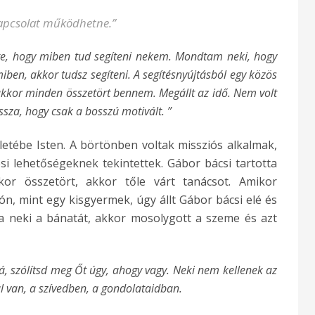
kapcsolat működhetne.”
te, hogy miben tud segíteni nekem. Mondtam neki, hogy
iben, akkor tudsz segíteni. A segítésnyújtásból egy közös
kkor minden összetört bennem. Megállt az idő. Nem volt
sza, hogy csak a bosszú motivált. ”
letébe Isten. A börtönben voltak missziós alkalmak,
si lehetőségeknek tekintettek. Gábor bácsi tartotta
kor összetört, akkor tőle várt tanácsot. Amikor
ón, mint egy kisgyermek, úgy állt Gábor bácsi elé és
ta neki a bánatát, akkor mosolygott a szeme és azt
zá, szólítsd meg Őt úgy, ahogy vagy. Neki nem kellenek az
ül van, a szívedben, a gondolataidban.