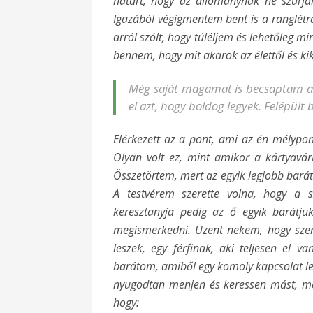
határt, hogy az állománynak ne szúrjá
Igazából végigmentem bent is a ranglétrán
arról szólt, hogy túléljem és lehetőleg mi
bennem, hogy mit akarok az élettől és kik
Még saját magamat is becsaptam az
el azt, hogy boldog legyek. Felépült 
Elérkezett az a pont, ami az én mélypo
Olyan volt ez, mint amikor a kártyavár
Összetörtem, mert az egyik legjobb bará
A testvérem szerette volna, hogy a 
keresztanyja pedig az ő egyik barátjuk
megismerkedni. Üzent nekem, hogy szere
leszek, egy férfinak, aki teljesen el v
barátom, amiből egy komoly kapcsolat le
nyugodtan menjen és keressen mást, me
hogy: