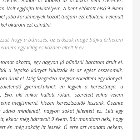
l szemet. Abban az időben az árulókat nem szerették.
. Volt egyfajta tekintélyem. A bent eltöltött első 9 évem
nél jobb körülmények között tudjam ezt eltölteni. Felépült
kel akarom ezt csinálni.
zal, hogy a bűnözés, az erőszak mögé bújva érhetem
bennem egy világ és közben eltelt 9 év.
ntomat okozta, egy nagyon jó bűnözői barátom árult el.
ból a legalsó kártyát kihúzzák és az egész összeomlik.
tom árult el. Még Szegeden megismerkedtem egy lánnyal.
születendő gyermeküknek én legyek a keresztapja, a
, Éva, aki mikor hallott rólam, szeretett volna velem
tne megismerni, hiszen keresztszülők leszünk. Őszinte
an zárva mindentől, nagyon sokat jelentett ez. Lett egy
tt, ekkor még hátravolt 9 évem. Bár mondtam neki, hogy
rt én még sokáig itt leszek. Ő erre azt mondta nekem,