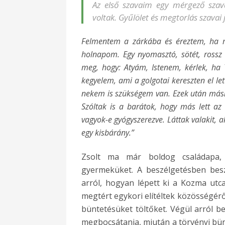
Az első szavaim egy mérgező szavak
voltak. Gyűlölet és megtorlás szavai 
Felmentem a zárkába és éreztem, ha 
holnapom. Egy nyomasztó, sötét, rossz
meg, hogy: Atyám, Istenem, kérlek, ha
kegyelem, ami a golgotai kereszten el let
nekem is szükségem van. Ezek után másn
Szóltak is a barátok, hogy más lett az
vagyok-e gyógyszerezve. Láttak valakit, 
egy kisbárány.”
Zsolt ma már boldog családapa, 
gyermeküket. A beszélgetésben besz
arról, hogyan lépett ki a Kozma utca
megtért egykori elítéltek közösségéről,
büntetésüket töltőket. Végül arról b
megbocsátania, miután a törvényi bünt