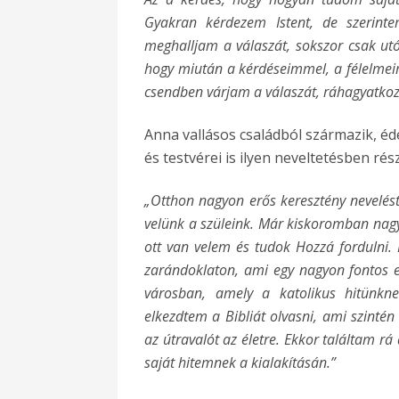
Gyakran kérdezem Istent, de szerin
meghalljam a válaszát, sokszor csak utó
hogy miután a kérdéseimmel, a félelme
csendben várjam a válaszát, ráhagyatkoz
Anna vallásos családból származik, éd
és testvérei is ilyen neveltetésben rés
„Otthon nagyon erős keresztény nevelés
velünk a szüleink. Már kiskoromban nagy
ott van velem és tudok Hozzá forduln
zarándoklaton, ami egy nagyon fontos el
városban, amely a katolikus hitünkn
elkezdtem a Bibliát olvasni, ami szinté
az útravalót az életre. Ekkor találtam rá 
saját hitemnek a kialakításán.”