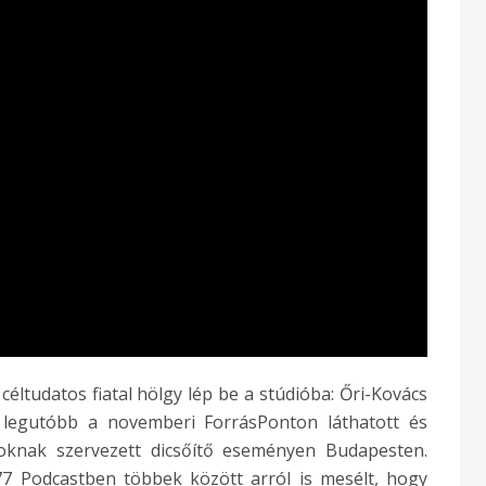
ltudatos fiatal hölgy lép be a stúdióba: Őri-Kovács
 legutóbb a novemberi ForrásPonton láthatott és
aloknak szervezett dicsőítő eseményen Budapesten.
77 Podcastben többek között arról is mesélt, hogy