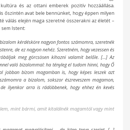
kultúra és az ottani emberek pozitív hozzáállása.
is őszintén avat bele bennünket, hogy éppen milyen
té válás elején maga szeretné összerakni az életét –
sem Istent:
 bizalom kérdésköre nagyon fontos számomra, szeretnék
stenre, de ez nagyon nehéz. Szeretném, hogy vezessen és
róbáljak meg görcsösen kihozni valamit belőle. […] Az
nnel való bizalommal: ha tényleg el tudom hinni, hogy Ő
által jobban bízom magamban is, hogy képes leszek azt
éz számomra a bizalom, sokszor észreveszem magamon,
, de ilyenkor arra is rádöbbenek, hogy ehhez én kevés
velem, mint bármi, amit kitalálnék magamtól vagy mint
magamat megvalósítani – de Isten terve szerint. […]