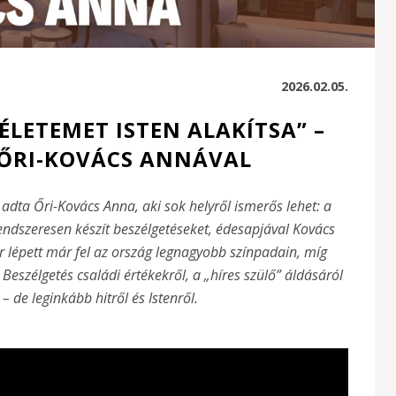
2026.02.05.
ÉLETEMET ISTEN ALAKÍTSA” –
 ŐRI-KOVÁCS ANNÁVAL
 adta Őri-Kovács Anna, aki sok helyről ismerős lehet: a
endszeresen készít beszélgetéseket, édesapjával Kovács
r lépett már fel az ország legnagyobb színpadain, míg
eszélgetés családi értékekről, a „híres szülő” áldásáról
– de leginkább hitről és Istenről.