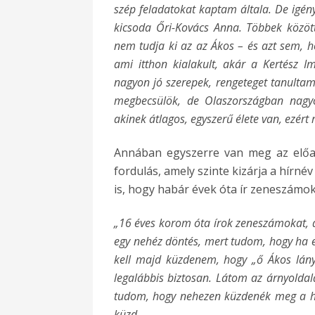
szép feladatokat kaptam általa. De igén
kicsoda Őri-Kovács Anna. Többek között
nem tudja ki az az Ákos – és azt sem, h
ami itthon kialakult, akár a Kertész 
nagyon jó szerepek, rengeteget tanultam
megbecsülök, de Olaszországban nagyo
akinek átlagos, egyszerű élete van, ezért
Annában egyszerre van meg az előa
fordulás, amely szinte kizárja a hírnév
is, hogy habár évek óta ír zeneszámo
„16 éves korom óta írok zeneszámokat, 
egy nehéz döntés, mert tudom, hogy ha
kell majd küzdenem, hogy „ő Ákos lány
legalábbis biztosan. Látom az árnyoldal
tudom, hogy nehezen küzdenék meg a hí
küzd.