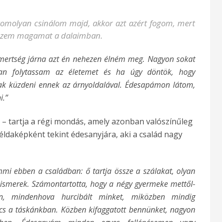
komolyan csinálom majd, akkor azt azért fogom, mert
érzem magamat a dalaimban.
smertség járna azt én nehezen élném meg. Nagyon sokat
an folytassam az életemet és ha úgy döntök, hogy
ak küzdeni ennek az árnyoldalával. Édesapámon látom,
i.”
ő – tartja a régi mondás, amely azonban valószínűleg
éldaképként tekint édesanyjára, aki a család nagy
i ebben a családban: ő tartja össze a szálakat, olyan
 ismerek. Számontartotta, hogy a négy gyermeke mettől-
n, mindenhova hurcibált minket, miközben mindig
ics a táskánkban. Közben kifaggatott bennünket, nagyon