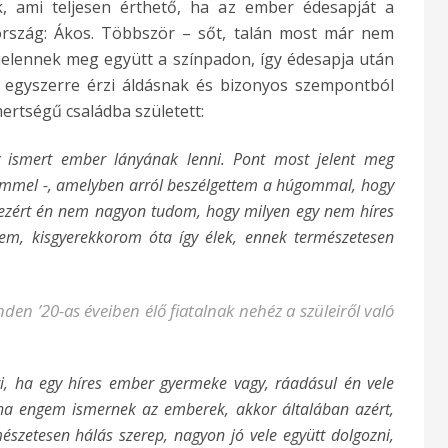
, ami teljesen érthető, ha az ember édesapját a
 ország: Ákos. Többször – sőt, talán most már nem
 jelennek meg együtt a színpadon, így édesapja után
a egyszerre érzi áldásnak és bizonyos szempontból
ertségű családba született:
y ismert ember lányának lenni. Pont most jelent meg
mmel -, amelyben arról beszélgettem a húgommal, hogy
, ezért én nem nagyon tudom, hogy milyen egy nem híres
tem, kisgyerekkorom óta így élek, ennek természetesen
den ’20-as éveiben élő fiatalnak nehéz a szüleiről való
i, ha egy híres ember gyermeke vagy, ráadásul én vele
 ha engem ismernek az emberek, akkor általában azért,
észetesen hálás szerep, nagyon jó vele együtt dolgozni,