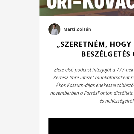
Martí Zoltán
„SZERETNÉM, HOGY 
BESZÉLGETÉS
Élete első podcast interjúját a 777-nek
Kertész Imre Intézet munkatársaként r
Ákos Kossuth-díjas énekessel többszö
novemberben a ForrásPonton dicsőített. B
és nehézségeiről 