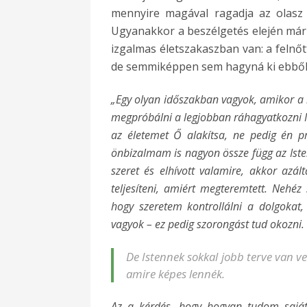
mennyire magával ragadja az olasz 
Ugyanakkor a beszélgetés elején már
izgalmas életszakaszban van: a felnőt
de semmiképpen sem hagyná ki ebből 
„Egy olyan időszakban vagyok, amikor a
megpróbálni a legjobban ráhagyatkozni I
az életemet Ő alakítsa, ne pedig én p
önbizalmam is nagyon össze függ az Iste
szeret és elhívott valamire, akkor az
teljesíteni, amiért megteremtett. Neh
hogy szeretem kontrollálni a dolgokat
vagyok – ez pedig szorongást tud okozni.
De Istennek sokkal jobb terve van 
amire képes lennék.
Az a kérdés, hogy hogyan tudom saját 