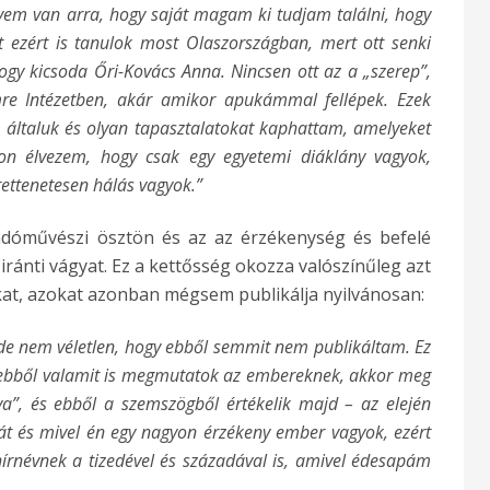
yem van arra, hogy saját magam ki tudjam találni, hogy
 ezért is tanulok most Olaszországban, mert ott senki
ogy kicsoda Őri-Kovács Anna. Nincsen ott az a „szerep”,
Imre Intézetben, akár amikor apukámmal fellépek. Ezek
 általuk és olyan tapasztalatokat kaphattam, amelyeket
n élvezem, hogy csak egy egyetemi diáklány vagyok,
 rettenetesen hálás vagyok.”
dóművészi ösztön és az az érzékenység és befelé
 iránti vágyat. Ez a kettősség okozza valószínűleg azt
kat, azokat azonban mégsem publikálja nyilvánosan:
de nem véletlen, hogy ebből semmit nem publikáltam. Ez
 ebből valamit is megmutatok az embereknek, akkor meg
a”, és ebből a szemszögből értékelik majd – az elején
át és mivel én egy nagyon érzékeny ember vagyok, ezért
rnévnek a tizedével és századával is, amivel édesapám