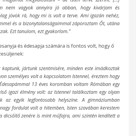
tem nem vagyok annyira jó abban, hogy kivárjam és
lag jövök rá, hogy mi is volt a terve. Ami igazán nehéz,
immel és a bizonytalanságaimmal záporoztam Őt, utána
zak. Ezt tanulom, ezt gyakorlom.”
esanyja és édesapja számára is fontos volt, hogy ő
zesüljenek:
t kaptunk, jártunk szentmisére, minden este imádkoztak
on személyes volt a kapcsolatom Istennel, éreztem hogy
i. Édesapámmal 13 éves koromban voltam Rómában egy
ső igazi élmény volt: az Istennel találkoztam egy olyan
ek az egyik legfontosabb helyszíne. A gimnáziumban
n nagy fordulat volt a hitemben, Isten szavában kerestem
a dicsőítő zenére is mint műfajra, ami szintén lendített a