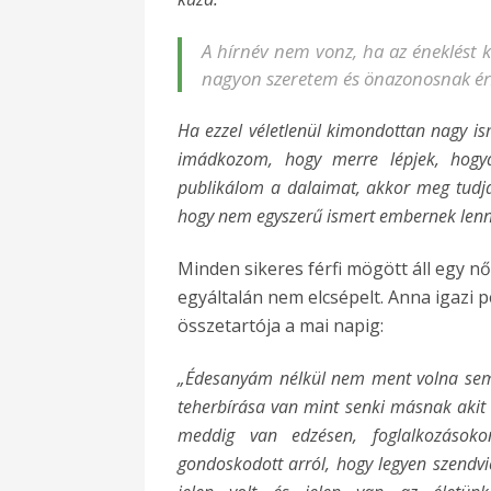
A hírnév nem vonz, ha az éneklést 
nagyon szeretem és önazonosnak 
Ha ezzel véletlenül kimondottan nagy i
imádkozom, hogy merre lépjek, hogy
publikálom a dalaimat, akkor meg tudj
hogy nem egyszerű ismert embernek lenn
Minden sikeres férfi mögött áll egy n
egyáltalán nem elcsépelt. Anna igazi p
összetartója a mai napig:
„Édesanyám nélkül nem ment volna semm
teherbírása van mint senki másnak akit
meddig van edzésen, foglalkozásoko
gondoskodott arról, hogy legyen szendv