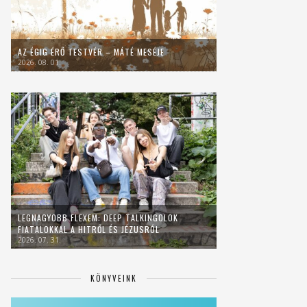
AZ ÉGIG ÉRŐ TESTVÉR – MÁTÉ MESÉJE
2026. 08. 01.
LEGNAGYOBB FLEXEM: DEEP TALKINGOLOK
FIATALOKKAL A HITRŐL ÉS JÉZUSRÓL
2026. 07. 31.
KÖNYVEINK