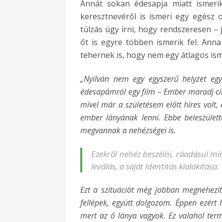
Annát sokan édesapja miatt ismerik
keresztnevéről is ismeri egy egész
túlzás úgy írni, hogy rendszeresen –
őt is egyre többen ismerik fel. Ann
tehernek is, hogy nem egy átlagos ism
„Nyilván nem egy egyszerű helyzet eg
édesapámról egy film –
Ember maradj cí
mivel már a születésem előtt híres volt
ember lányának lenni. Ebbe beleszület
megvannak a nehézségei is.
Ezekről nehéz beszélni, ráadásul min
leválás, a saját identitás kialakítása.
Ezt a szituációt még jobban megnehezít
fellépek, együtt dolgozom. Éppen ezért
mert az ő lánya vagyok. Ez valahol term