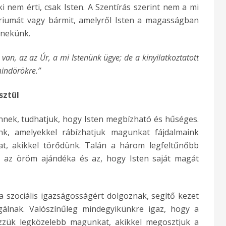
 nem érti, csak Isten. A Szentírás szerint nem a mi
riumát vagy bármit, amelyről Isten a magasságban
 nekünk.
 van, az az Úr, a mi Istenünk ügye; de a kinyilatkoztatott
mindörökre.”
sztül
nnek, tudhatjuk, hogy Isten megbízható és hűséges.
k, amelyekkel rábízhatjuk magunkat fájdalmaink
t, akikkel törődünk. Talán a három legfeltűnőbb
, az öröm ajándéka és az, hogy Isten saját magát
a szociális igazságosságért dolgoznak, segítő kezet
lgálnak. Valószínűleg mindegyikünkre igaz, hogy a
zzük legközelebb magunkat, akikkel megosztjuk a