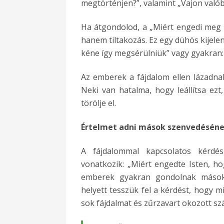
megtörténjen?”, valamint „Vajon valóba
Ha átgondolod, a „Miért engedi meg 
hanem tiltakozás. Ez egy dühös kijel
kéne így megsérülniük” vagy gyakran
Az emberek a fájdalom ellen lázadnak,
Neki van hatalma, hogy leállítsa ezt
törölje el.
Értelmet adni mások szenvedésén
A fájdalommal kapcsolatos kérd
vonatkozik: „Miért engedte Isten, h
emberek gyakran gondolnak mások
helyett tesszük fel a kérdést, hogy m
sok fájdalmat és zűrzavart okozott s