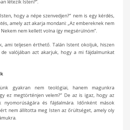
n létezik Isten?”.
Isten, hogy a népe szenvedjen?” nem is egy kérdés,
entés, amely azt akarja mondani: „Az embereknek nem
: Nekem nem kellett volna így megsérülnöm”.
 ami teljesen érthető. Talán Istent okoljuk, hiszen
, de valójában azt akarjuk, hogy a mi fájdalmunkat
ek
ésünk gyakran nem teológiai, hanem magunkra
ogy ez megtörténjen velem?” De az is igaz, hogy az
 nyomorúságára és fájdalmára. Időnként mások
iért nem állította meg Isten az őrültséget, amely oly
zámukra.