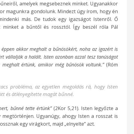
neiről, amelyek megsebeznek minket. Ugyanakkor
kor magunkra gondolunk. Mindezt úgy írom, hogy én
indenki más. De tudok egy igazságot Istenről. Ő
t minket a bűntől és rossztól. Így beszél róla Pál
s éppen akkor meghalt a bűnösökért, noha az igazért is
rt vállalják a halált. Isten azonban azzal tesz tanúságot
tus meghalt értünk, amikor még bűnösök voltunk.”
(Róm
kacs probléma, az egyetlen megoldás rá, hogy Isten
tt és átlényegítette magát bűnné.
ert, bűnné tette értünk”
(2Kor 5,21). Isten legyőzte a
 megtörténjen. Ugyanúgy, ahogy Isten a rosszat is
ossznak egy virágkort, majd „elnyelte” azt.