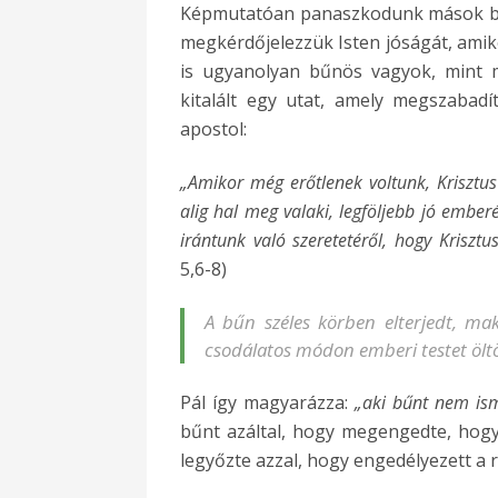
Képmutatóan panaszkodunk mások bű
megkérdőjelezzük Isten jóságát, ami
is ugyanolyan bűnös vagyok, mint m
kitalált egy utat, amely megszabadí
apostol:
„Amikor még erőtlenek voltunk, Krisztu
alig hal meg valaki, legföljebb jó emberé
irántunk való szeretetéről, hogy Krisz
5,6-8)
A bűn széles körben elterjedt, ma
csodálatos módon emberi testet öltö
Pál így magyarázza:
„aki bűnt nem ism
bűnt azáltal, hogy megengedte, hogy
legyőzte azzal, hogy engedélyezett a r