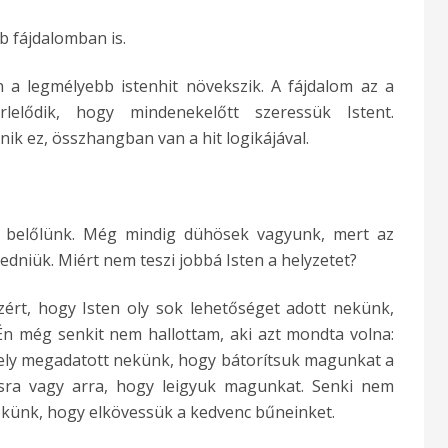
b fájdalomban is.
 a legmélyebb istenhit növekszik. A fájdalom az a
lelődik, hogy mindenekelőtt szeressük Istent.
k ez, összhangban van a hit logikájával.
r belőlünk. Még mindig dühösek vagyunk, mert az
dniük. Miért nem teszi jobbá Isten a helyzetet?
ért, hogy Isten oly sok lehetőséget adott nekünk,
n még senkit nem hallottam, aki azt mondta volna:
ely megadatott nekünk, hogy bátorítsuk magunkat a
lásra vagy arra, hogy leigyuk magunkat. Senki nem
ekünk, hogy elkövessük a kedvenc bűneinket.