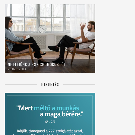
NE FÉLJÜNK A PSZICHOMÓKUSTÓL!
2016. 12. 03.
HIRDETÉS