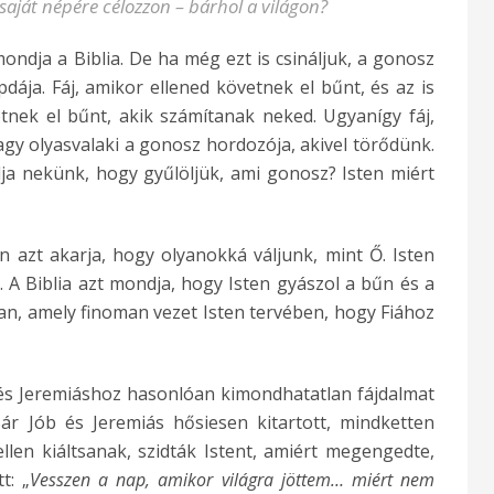
a saját népére célozzon – bárhol a világon?
ondja a Biblia. De ha még ezt is csináljuk, a gonosz
pdája. Fáj, amikor ellened követnek el bűnt, és az is
tnek el bűnt, akik számítanak neked. Ugyanígy fáj,
y olyasvalaki a gonosz hordozója, akivel törődünk.
lja nekünk, hogy gyűlöljük, ami gonosz? Isten miért
n azt akarja, hogy olyanokká váljunk, mint Ő. Isten
. A Biblia azt mondja, hogy Isten gyászol a bűn és a
an, amely finoman vezet Isten tervében, hogy Fiához
z és Jeremiáshoz hasonlóan kimondhatatlan fájdalmat
ár Jób és Jeremiás hősiesen kitartott, mindketten
llen kiáltsanak, szidták Istent, amiért megengedte,
t: „
Vesszen a nap, amikor világra jöttem… miért nem