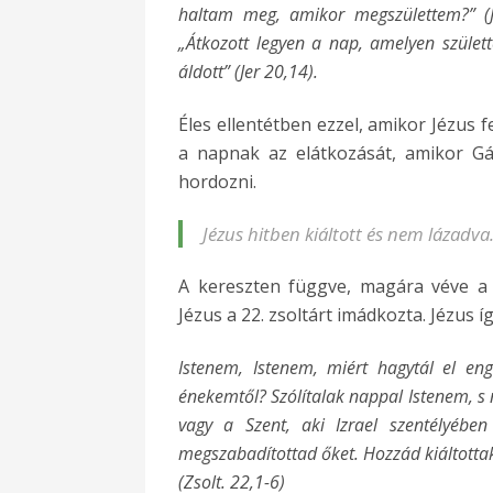
haltam meg, amikor megszülettem?” (J
„Átkozott legyen a nap, amelyen szület
áldott” (Jer 20,14).
Éles ellentétben ezzel, amikor Jézus f
a napnak az elátkozását, amikor Gá
hordozni.
Jézus hitben kiáltott és nem lázadva
A kereszten függve, magára véve a v
Jézus a 22. zsoltárt imádkozta. Jézus 
Istenem, Istenem, miért hagytál el e
énekemtől? Szólítalak nappal Istenem, s ne
vagy a Szent, aki Izrael szentélyében
megszabadítottad őket. Hozzád kiáltotta
(
Zsolt. 22,1-6)