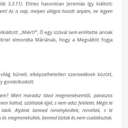
ób 3,3.11).
Ehhez hasonlóan Jeremiás így kiáltott:
tem! Az a nap, melyen világra hozott anyám, ne legyen
elkiáltott: „Miért?”, Ő egy szóval sem említette annak
briel elmondta Máriának, hogy a Megváltót fogja
.
ilág bűneit, elképzelhetetlen szenvedések között,
így gondolkodott:
ngem? Miért maradsz távol megmentésemtől, panaszos
m hallod, szólítalak éjjel, s nem adsz feleletet. Mégis te
 lakik. Atyáink benned reménykedtek, reméltek, s te
k és megmenekültek, benned bíztak és nem csalatkoztak.