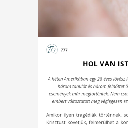
777
HOL VAN IS
A héten Amerikában egy 28 éves lövész lé
három tanulót és három felnőttet ö
események már megtörténtek. Nem csak
embert változtatott meg véglegesen ez 
Amikor ilyen tragédiák történnek, 
Krisztust követjük, felmerülhet a k