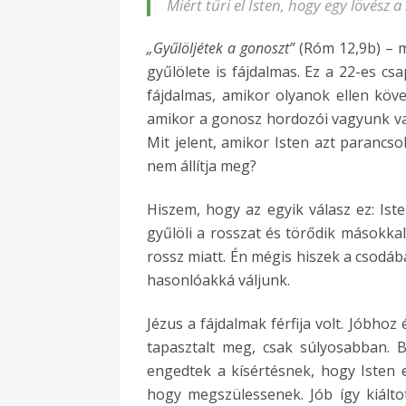
Miért tűri el Isten, hogy egy lövész 
„Gyűlöljétek a gonoszt”
(Róm 12,9b) – m
gyűlölete is fájdalmas. Ez a 22-es csa
fájdalmas, amikor olyanok ellen köve
amikor a gonosz hordozói vagyunk vag
Mit jelent, amikor Isten azt parancso
nem állítja meg?
Hiszem, hogy az egyik válasz ez: Iste
gyűlöli a rosszat és törődik másokkal
rossz miatt. Én mégis hiszek
a csodáb
hasonlóakká váljunk.
Jézus a fájdalmak férfija volt. Jóbho
tapasztalt meg, csak súlyosabban. B
engedtek a kísértésnek, hogy Isten e
hogy megszülessenek. Jób így kiáltot