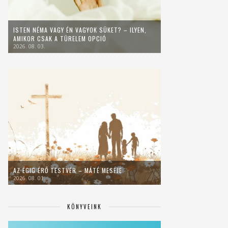
ISTEN NÉMA VAGY ÉN VAGYOK SÜKET? – ILYEN,
AMIKOR CSAK A TÜRELEM OPCIÓ
2026. 08. 03.
AZ ÉGIG ÉRŐ TESTVÉR – MÁTÉ MESÉJE
2026. 08. 01.
KÖNYVEINK