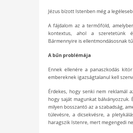
Jézus bízott Istenben még a legéleseb
A fájdalom az a termőföld, amelyben
kontextus, ahol a szeretetünk ér
Bármennyire is ellentmondásosnak tűni
A bűn problémája
Ennek ellenére a panaszkodás kitö
embereknek igazságtalanul kell szenve
Érdekes, hogy senki nem reklamál az
hogy saját magunkat bálványozzuk. É
milyen bosszantó az a szabadság, am
túlevésre, a dicsekvésre, a pletyká
haragszik Istenre, mert megengedi n