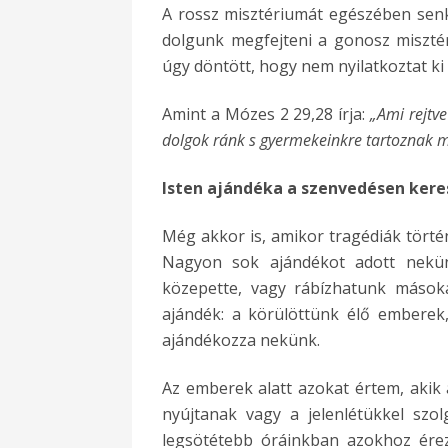
A rossz misztériumát egészében senki
dolgunk megfejteni a gonosz miszté
úgy döntött, hogy nem nyilatkoztat ki
Amint a Mózes 2 29,28 írja:
„Ami rejtve
dolgok ránk s gyermekeinkre tartoznak 
Isten ajándéka a szenvedésen kere
Még akkor is, amikor tragédiák törté
Nagyon sok ajándékot adott nekün
közepette, vagy rábízhatunk másoka
ajándék: a körülöttünk élő emberek
ajándékozza nekünk.
Az emberek alatt azokat értem, akik 
nyújtanak vagy a jelenlétükkel szo
legsötétebb óráinkban azokhoz ére