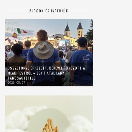
BLOGOK ÉS INTERJÚK
ÖSSZETÖRVE ÉRKEZETT, BÉKÉVEL TÁVOZOTT A
MLADIFESTRŐL – EGY FIATAL LÁNY
TANÚSÁGTÉTELE
2026. 08. 07.