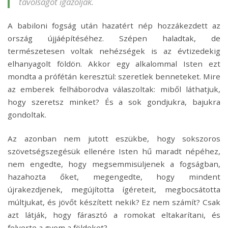
távolságot igazolják.
A babiloni fogság után hazatért nép hozzákezdett az
ország újjáépítéséhez. Szépen haladtak, de
természetesen voltak nehézségek is az évtizedekig
elhanyagolt földön. Akkor egy alkalommal Isten ezt
mondta a prófétán keresztül: szeretlek benneteket. Mire
az emberek felháborodva válaszoltak: miből láthatjuk,
hogy szeretsz minket? És a sok gondjukra, bajukra
gondoltak.
Az azonban nem jutott eszükbe, hogy sokszoros
szövetségszegésük ellenére Isten hű maradt népéhez,
nem engedte, hogy megsemmisüljenek a fogságban,
hazahozta őket, megengedte, hogy mindent
újrakezdjenek, megújította ígéreteit, megbocsátotta
múltjukat, és jövőt készített nekik? Ez nem számít? Csak
azt látják, hogy fárasztó a romokat eltakarítani, és
felverte a gyom a földeket?