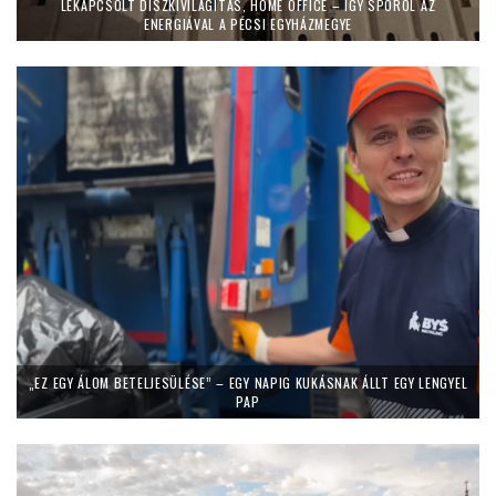
LEKAPCSOLT DÍSZKIVILÁGÍTÁS, HOME OFFICE – ÍGY SPÓROL AZ
ENERGIÁVAL A PÉCSI EGYHÁZMEGYE
„EZ EGY ÁLOM BETELJESÜLÉSE” – EGY NAPIG KUKÁSNAK ÁLLT EGY LENGYEL
PAP