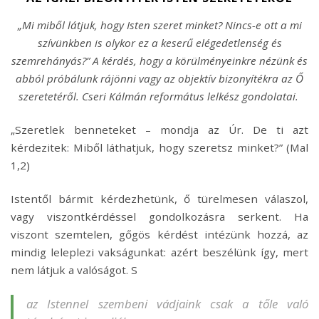
„Mi miből látjuk, hogy Isten szeret minket? Nincs-e ott a mi
szívünkben is olykor ez a keserű elégedetlenség és
szemrehányás?” A kérdés, hogy a körülményeinkre nézünk és
abból próbálunk rájönni vagy az objektív bizonyítékra az Ő
szeretetéről. Cseri Kálmán református lelkész gondolatai.
„Szeretlek benneteket – mondja az Úr. De ti azt
kérdezitek: Miből láthatjuk, hogy szeretsz minket?” (Mal
1,2)
Istentől bármit kérdezhetünk, ő türelmesen válaszol,
vagy viszontkérdéssel gondolkozásra serkent. Ha
viszont szemtelen, gőgös kérdést intézünk hozzá, az
mindig leleplezi vakságunkat: azért beszélünk így, mert
nem látjuk a valóságot. S
az Istennel szembeni vádjaink csak a tőle való