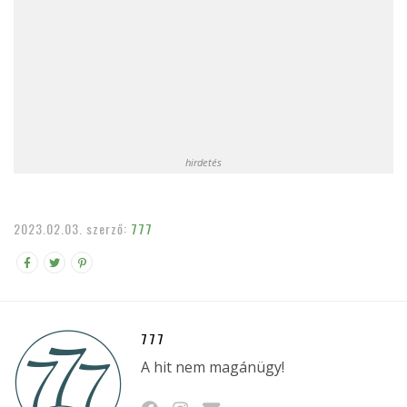
hirdetés
2023.02.03.
szerző:
777
777
A hit nem magánügy!