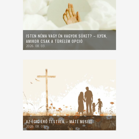
ISTEN NÉMA VAGY ÉN VAGYOK SÜKET? – ILYEN,
AMIKOR CSAK A TÜRELEM OPCIÓ
2026. 08. 03.
AZ ÉGIG ÉRŐ TESTVÉR – MÁTÉ MESÉJE
2026. 08. 01.