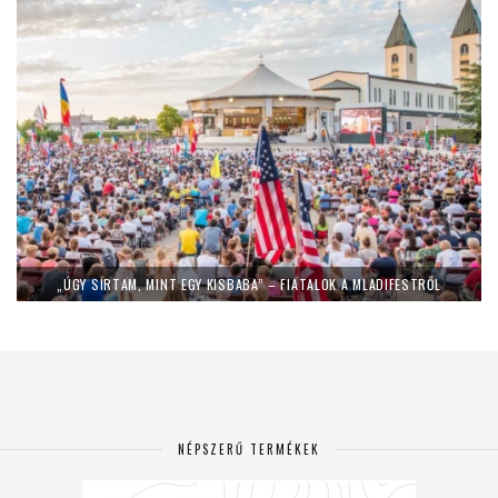
„ÚGY SÍRTAM, MINT EGY KISBABA” – FIATALOK A MLADIFESTRŐL
NÉPSZERŰ TERMÉKEK