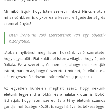
Mi miből látjuk, hogy Isten szeret minket? Nincs-e ott a
mi szívünkben is olykor ez a keserű elégedetlenség és
szemrehányás?
Isten irántunk való szeretetének van egy objektív
bizonyítéka:
„Abban nyilvánul meg Isten hozzánk való szeretete,
hogy egyszülött Fiát küldte el Isten a világba, hogy éljünk
őáltala. Ez a szeretet, és nem az, ahogy mi szeretjük
Istent, hanem az, hogy ő szeretett minket, és elküldte a
Fiát engesztelő áldozatul bűneinkért.” (1Jn 4,9-10)
Az egyetlen bűntelen meghalt azért, hogy nekünk
életünk legyen itt a földön és a halálunk után is. Ebből
láthatjuk, hogy Isten szeret. Ez a tény életünk számos
gondja, nehézsége között is nagy hálával és békességgel