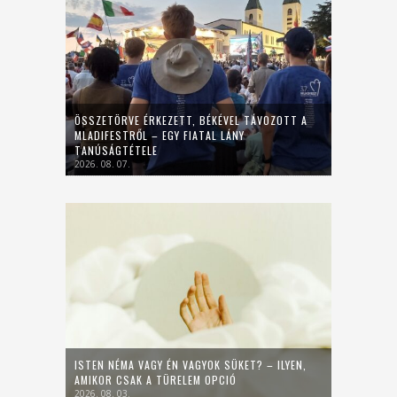
ÖSSZETÖRVE ÉRKEZETT, BÉKÉVEL TÁVOZOTT A
MLADIFESTRŐL – EGY FIATAL LÁNY
TANÚSÁGTÉTELE
2026. 08. 07.
ISTEN NÉMA VAGY ÉN VAGYOK SÜKET? – ILYEN,
AMIKOR CSAK A TÜRELEM OPCIÓ
2026. 08. 03.