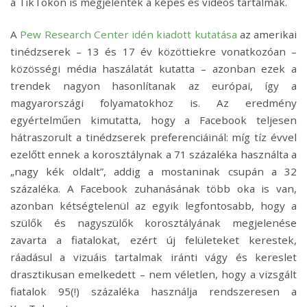
a TikTokon is megjelentek a képes és videós tartalmak.
A
Pew Research Center idén kiadott kutatása
az amerikai
tinédzserek – 13 és 17 év közöttiekre vonatkozóan –
közösségi média haszálatát kutatta – azonban ezek a
trendek nagyon hasonlítanak az európai, így a
magyarországi folyamatokhoz is. Az eredmény
egyértelműen kimutatta, hogy a Facebook teljesen
hátraszorult a tinédzserek preferenciáinál: míg tíz évvel
ezelőtt ennek a korosztálynak a 71 százaléka használta a
„nagy kék oldalt”, addig a mostaninak csupán a 32
százaléka. A Facebook zuhanásának több oka is van,
azonban kétségtelenül az egyik legfontosabb, hogy a
szülők és nagyszülők korosztályának megjelenése
zavarta a fiatalokat, ezért új felületeket kerestek,
ráadásul a vizuáis tartalmak iránti vágy és kereslet
drasztikusan emelkedett – nem véletlen, hogy a vizsgált
fiatalok 95(!) százaléka használja rendszeresen a