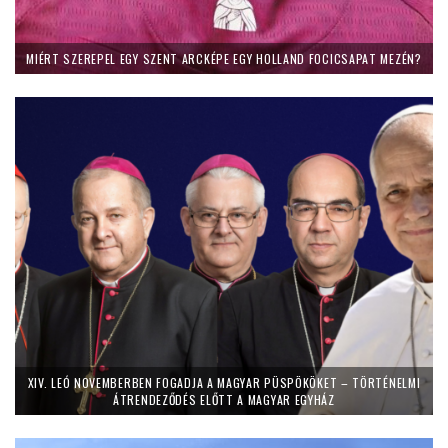
MIÉRT SZEREPEL EGY SZENT ARCKÉPE EGY HOLLAND FOCICSAPAT MEZÉN?
XIV. LEÓ NOVEMBERBEN FOGADJA A MAGYAR PÜSPÖKÖKET – TÖRTÉNELMI
ÁTRENDEZŐDÉS ELŐTT A MAGYAR EGYHÁZ