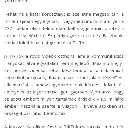
YouTube-ot.
Tehát ha a fiatal korosztályt is szeretné megszólítani a
hit témájában egy egyház, – vagy médium, mint amilyen a
777 – akkor olyan felületeken kell megjelennie, ahol ez a
korosztály elérhető. Ez pedig egyre kevésbé a Facebook,
sokkal inkább az Instagram és a TikTok.
A TikTok a rövid videők otthona, ami a kommunikációs
irányokat látva egyáltalán nem meglepő. Maximum egy-
két perces videókat lehet készíteni, a tartalmak emiatt
rendkívül pörgősek, dinamikusak, zenei „aláfestéssel”. Az
alkalmazást – amely egyébként sok kérdést felvet, és
amelynek az algoritmusa igen gyorsan rájön arra, hogy
az adott embert milyen tartalmak érdeklik – 1,5 milliárd
ember használja szerte a világon – kivéve azokban az
országokban, ahol betiltották.
A Magyar Katolikus Egyház TikTok-csatornája eddig hét