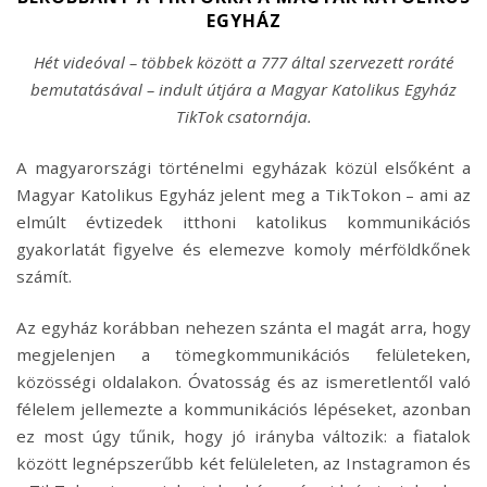
EGYHÁZ
Hét videóval – többek között a 777 által szervezett roráté
bemutatásával – indult útjára a Magyar Katolikus Egyház
TikTok csatornája.
A magyarországi történelmi egyházak közül elsőként a
Magyar Katolikus Egyház jelent meg a TikTokon – ami az
elmúlt évtizedek itthoni katolikus kommunikációs
gyakorlatát figyelve és elemezve komoly mérföldkőnek
számít.
Az egyház korábban nehezen szánta el magát arra, hogy
megjelenjen a tömegkommunikációs felületeken,
közösségi oldalakon. Óvatosság és az ismeretlentől való
félelem jellemezte a kommunikációs lépéseket, azonban
ez most úgy tűnik, hogy jó irányba változik: a fiatalok
között legnépszerűbb két felüleleten, az Instagramon és