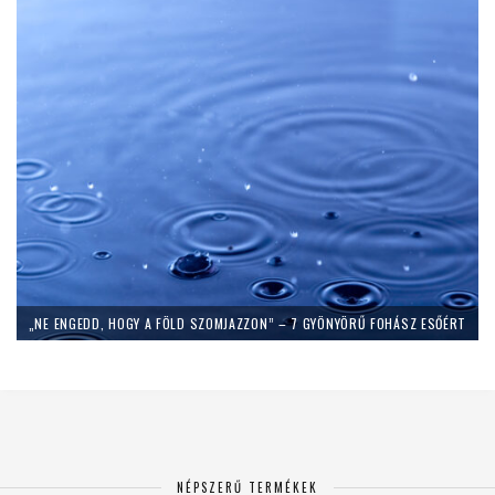
„NE ENGEDD, HOGY A FÖLD SZOMJAZZON” – 7 GYÖNYÖRŰ FOHÁSZ ESŐÉRT
NÉPSZERŰ TERMÉKEK