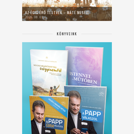
AZ ÉGIG ÉRŐ TESTVÉR – MÁTÉ MESÉJE
2026. 08. 01.
KÖNYVEINK