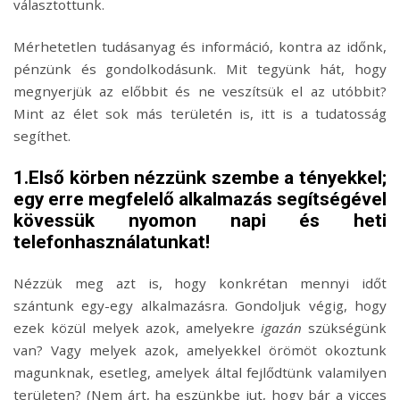
választottunk.
Mérhetetlen tudásanyag és információ, kontra az időnk,
pénzünk és gondolkodásunk. Mit tegyünk hát, hogy
megnyerjük az előbbit és ne veszítsük el az utóbbit?
Mint az élet sok más területén is, itt is a tudatosság
segíthet.
1.Első körben nézzünk szembe a tényekkel;
egy erre megfelelő alkalmazás segítségével
kövessük nyomon napi és heti
telefonhasználatunkat!
Nézzük meg azt is, hogy konkrétan mennyi időt
szántunk egy-egy alkalmazásra. Gondoljuk végig, hogy
ezek közül melyek azok, amelyekre
igazán
szükségünk
van? Vagy melyek azok, amelyekkel örömöt okoztunk
magunknak, esetleg, amelyek által fejlődtünk valamilyen
területen? (Nem árt, ha eszünkbe jut, hogy bár a vicces