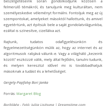
beszélgetéseink során gondolkodjunk közösen a
felmerülő témákról, és tanuljunk meg kulturáltan, nem
személyeskedve véleményt formálni. Fontoljuk meg az új
szempontokat, amelyeket másoktól hallottunk, és amivel
egyetértünk, azt építsük bele a saját gondolatvilágunkba,
ezáltal is színesítve, cizellálva azt.
Rajtunk, tudatos odafigyelésünkön és
fegyelmezettségünkön múlik az, hogy az internet és az
algoritmusok rabjává válunk-e. Vagy a világháló „kezeink
között” eszközzé válik, mely által fejlődni, tanulni tudunk,
és melyen keresztül idővel mi is továbbadhatjuk
másoknak a tudást és a lehetőséget.
Gergely-Papfalvy Bori Janka
Forrás:
Margaret Blog
Borítókép - Fotó: Iuliia Lisitsyna | Dreamstime.com