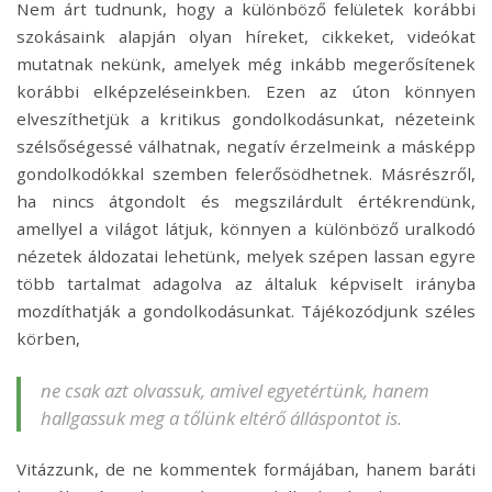
Nem árt tudnunk, hogy a különböző felületek korábbi
szokásaink alapján olyan híreket, cikkeket, videókat
mutatnak nekünk, amelyek még inkább megerősítenek
korábbi elképzeléseinkben. Ezen az úton könnyen
elveszíthetjük a kritikus gondolkodásunkat, nézeteink
szélsőségessé válhatnak, negatív érzelmeink a másképp
gondolkodókkal szemben felerősödhetnek. Másrészről,
ha nincs átgondolt és megszilárdult értékrendünk,
amellyel a világot látjuk, könnyen a különböző uralkodó
nézetek áldozatai lehetünk, melyek szépen lassan egyre
több tartalmat adagolva az általuk képviselt irányba
mozdíthatják a gondolkodásunkat. Tájékozódjunk széles
körben,
ne csak azt olvassuk, amivel egyetértünk, hanem
hallgassuk meg a tőlünk eltérő álláspontot is.
Vitázzunk, de ne kommentek formájában, hanem baráti