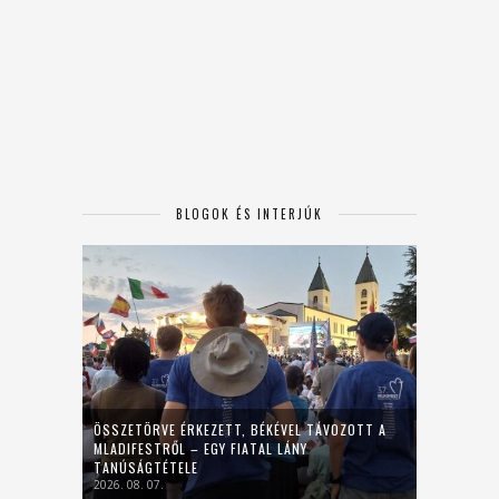
BLOGOK ÉS INTERJÚK
ÖSSZETÖRVE ÉRKEZETT, BÉKÉVEL TÁVOZOTT A
MLADIFESTRŐL – EGY FIATAL LÁNY
TANÚSÁGTÉTELE
2026. 08. 07.