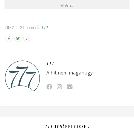
hirdetés
2022.11.21.
szerző:
777
777
A hit nem magánügy!
777 TOVÁBBI CIKKEI: