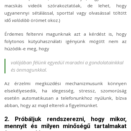
macskás videók szórakoztatóak, de lehet, hogy
ugyanennyi sétálással, sporttal vagy olvasással töltött
idő
valódibb
örömet okoz.)
Érdemes feltenni magunknak azt a kérdést is, hogy
folytonos kütyühasználati igényünk mögött nem az
húzódik-e meg, hogy
valójában félünk egyedül maradni a gondolatainkkal
és önmagunkkal.
Az érzelmi megküzdési mechanizmusunk könnyen
elsekélyesedik, ha idegesség, stressz, szomorúság
esetén automatikusan a telefonunkhoz nyúlunk, bízva
abban, hogy az majd eltereli a figyelmünket.
2. Próbáljuk rendszerezni, hogy mikor,
mennyit és milyen minőségű tartalmakat