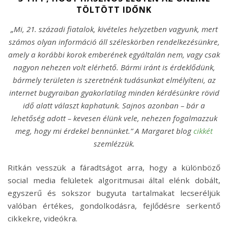
TÖLTÖTT IDŐNK
„Mi, 21. századi fiatalok, kivételes helyzetben vagyunk, mert
számos olyan információ áll széleskörben rendelkezésünkre,
amely a korábbi korok emberének egyáltalán nem, vagy csak
nagyon nehezen volt elérhető. Bármi iránt is érdeklődünk,
bármely területen is szeretnénk tudásunkat elmélyíteni, az
internet bugyraiban gyakorlatilag minden kérdésünkre rövid
idő alatt választ kaphatunk. Sajnos azonban – bár a
lehetőség adott – kevesen élünk vele, nehezen fogalmazzuk
meg, hogy mi érdekel bennünket.” A Margaret blog
cikkét
szemlézzük.
Ritkán vesszük a fáradtságot arra, hogy a különböző
social media felületek algoritmusai által elénk dobált,
egyszerű és sokszor bugyuta tartalmakat lecseréljük
valóban értékes, gondolkodásra, fejlődésre serkentő
cikkekre, videókra.