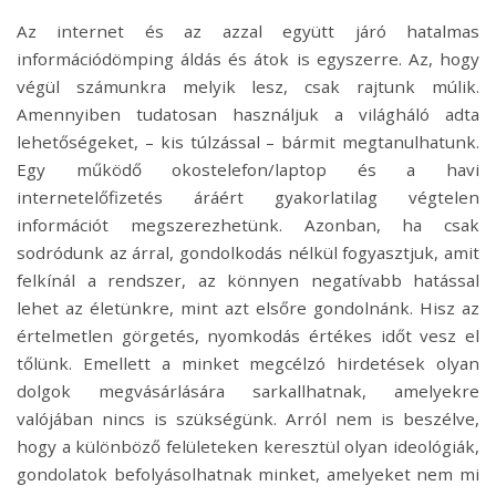
Az internet és az azzal együtt járó hatalmas
információdömping áldás és átok is egyszerre. Az, hogy
végül számunkra melyik lesz, csak rajtunk múlik.
Amennyiben tudatosan használjuk a világháló adta
lehetőségeket, – kis túlzással – bármit megtanulhatunk.
Egy működő okostelefon/laptop és a havi
internetelőfizetés áráért gyakorlatilag végtelen
információt megszerezhetünk. Azonban, ha csak
sodródunk az árral, gondolkodás nélkül fogyasztjuk, amit
felkínál a rendszer, az könnyen negatívabb hatással
lehet az életünkre, mint azt elsőre gondolnánk. Hisz az
értelmetlen görgetés, nyomkodás értékes időt vesz el
tőlünk. Emellett a minket megcélzó hirdetések olyan
dolgok megvásárlására sarkallhatnak, amelyekre
valójában nincs is szükségünk. Arról nem is beszélve,
hogy a különböző felületeken keresztül olyan ideológiák,
gondolatok befolyásolhatnak minket, amelyeket nem mi