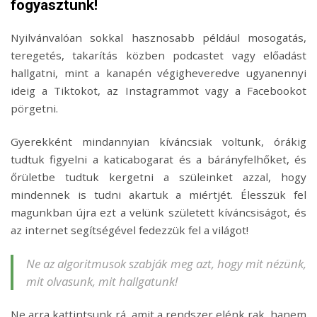
fogyasztunk!
Nyilvánvalóan sokkal hasznosabb például mosogatás,
teregetés, takarítás közben podcastet vagy előadást
hallgatni, mint a kanapén végigheveredve ugyanennyi
ideig a Tiktokot, az Instagrammot vagy a Facebookot
pörgetni.
Gyerekként mindannyian kíváncsiak voltunk, órákig
tudtuk figyelni a katicabogarat és a bárányfelhőket, és
őrületbe tudtuk kergetni a szüleinket azzal, hogy
mindennek is tudni akartuk a miértjét. Élesszük fel
magunkban újra ezt a velünk született kíváncsiságot, és
az internet segítségével fedezzük fel a világot!
Ne az algoritmusok szabják meg azt, hogy mit nézünk,
mit olvasunk, mit hallgatunk!
Ne arra kattintsunk rá, amit a rendszer elénk rak, hanem