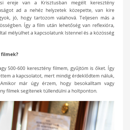
ási ereje van a Krisztusban megélt keresztény
nságot ad a nehéz helyzetek közepette, van kire
gyok, jó, hogy tartozom valahová. Teljesen más a
sségben. Így a film után lehetőség van reflexióra,
által mélyülhet a kapcsolatunk Istennel és a közösség
 filmek?
gy 500-600 keresztény filmem, gyűjtöm is őket. Így
ettem a kapcsolatot, mert mindig érdeklődtem náluk,
. Amikor már úgy érzem, hogy besokalltam vagy
y filmek segítenek túllendülni a holtponton.