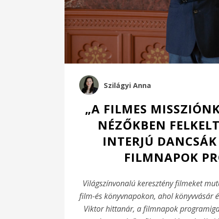
Szilágyi Anna
„A FILMES MISSZIÓN
NÉZŐKBEN FELKELTE
INTERJÚ DANCSÁK
FILMNAPOK P
Világszínvonalú keresztény filmeket mut
film-és könyvnapokon, ahol könyvvásár é
Viktor hittanár, a filmnapok programig