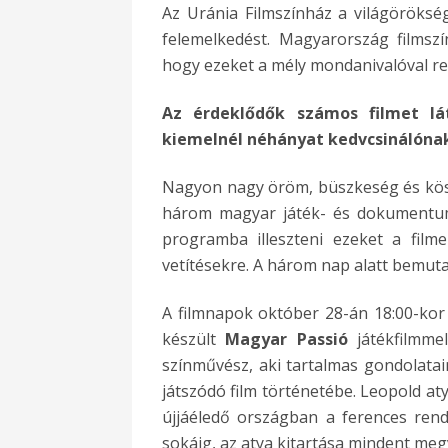
Az Uránia Filmszínház a világörökség 
felemelkedést. Magyarország filmsz
hogy ezeket a mély mondanivalóval re
Az érdeklődők számos filmet lá
kiemelnél néhányat kedvcsinálóna
Nagyon nagy öröm, büszkeség és kös
három magyar játék- és dokumentumf
programba illeszteni ezeket a film
vetítésekre. A három nap alatt bemutat
A filmnapok október 28-án 18:00-kor
készült
Magyar Passió
játékfilmmel
színművész, aki tartalmas gondolatai
játszódó film történetébe. Leopold at
újjáéledő országban a ferences rend
sokáig, az atya kitartása mindent meg