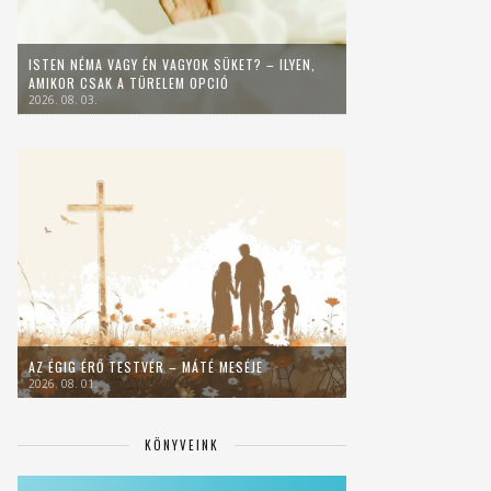
ISTEN NÉMA VAGY ÉN VAGYOK SÜKET? – ILYEN,
AMIKOR CSAK A TÜRELEM OPCIÓ
2026. 08. 03.
AZ ÉGIG ÉRŐ TESTVÉR – MÁTÉ MESÉJE
2026. 08. 01.
KÖNYVEINK