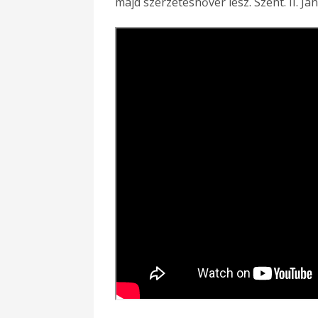
majd szerzetesnővér lesz. Szent. II. Já