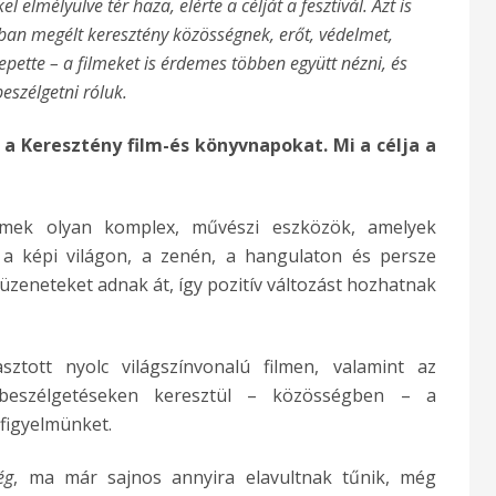
 elmélyülve tér haza, elérte a célját a fesztivál. Azt is
usban megélt keresztény közösségnek, erőt, védelmet,
pette – a filmeket is érdemes többen együtt nézni, és
beszélgetni róluk.
a Keresztény film-és könyvnapokat. Mi a célja a
ilmek olyan komplex, művészi eszközök, amelyek
 a képi világon, a zenén, a hangulaton és persze
zeneteket adnak át, így pozitív változást hozhatnak
asztott nyolc világszínvonalú filmen, valamint az
l-beszélgetéseken keresztül – közösségben – a
 figyelmünket.
ég
, ma már sajnos annyira elavultnak tűnik, még