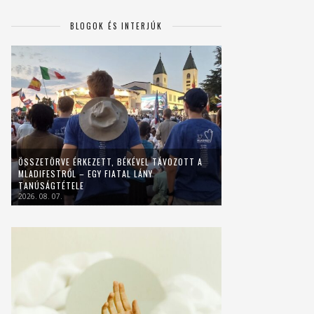
BLOGOK ÉS INTERJÚK
ÖSSZETÖRVE ÉRKEZETT, BÉKÉVEL TÁVOZOTT A
MLADIFESTRŐL – EGY FIATAL LÁNY
TANÚSÁGTÉTELE
2026. 08. 07.