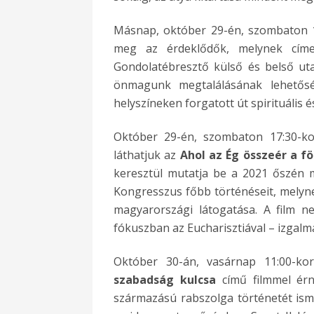
Másnap, október 29-én, szombaton 12
meg az érdeklődők, melynek cím
Gondolatébresztő külső és belső utaz
önmagunk megtalálásának lehetőség
helyszíneken forgatott út spirituális é
Október 29-én, szombaton 17:30-ko
láthatjuk az
Ahol az Ég összeér a fö
keresztül mutatja be a 2021 őszén 
Kongresszus főbb történéseit, melyn
magyarországi látogatása. A film 
fókuszban az Eucharisztiával – izgalm
Október 30-án, vasárnap 11:00-k
szabadság kulcsa
című filmmel érn
származású rabszolga történetét isme