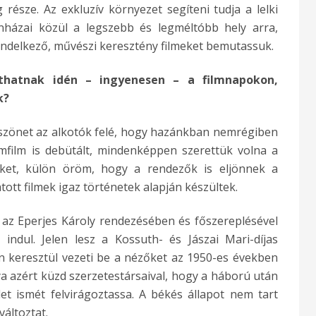
része. Az exkluzív környezet segíteni tudja a lelki
ínházai közül a legszebb és legméltóbb hely arra,
ndelkező, művészi keresztény filmeket bemutassuk.
thatnak idén – ingyenesen – a filmnapokon,
k?
zönet az alkotók felé, hogy hazánkban nemrégiben
ilm is debütált, mindenképpen szerettük volna a
eket, külön öröm, hogy a rendezők is eljönnek a
ott filmek igaz történetek alapján készültek.
 az Eperjes Károly rendezésében és főszereplésével
 indul. Jelen lesz a Kossuth- és Jászai Mari-díjas
n keresztül vezeti be a nézőket az 1950-es években
ya azért küzd szerzetestársaival, hogy a háború után
et ismét felvirágoztassa. A békés állapot nem tart
változtat.