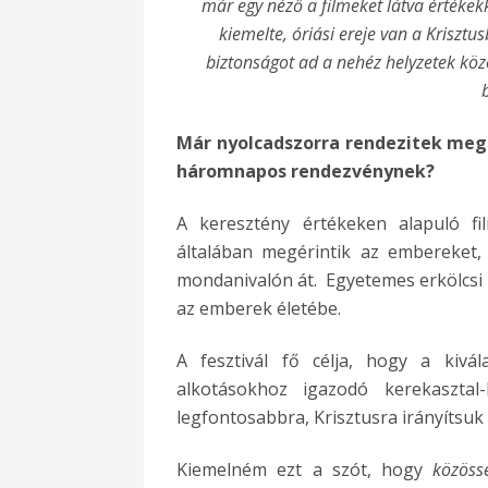
már egy néző a filmeket látva értékekkel
kiemelte, óriási ereje van a Kriszt
biztonságot ad a nehéz helyzetek köze
Már nyolcadszorra rendezitek meg 
háromnapos rendezvénynek?
A keresztény értékeken alapuló f
általában megérintik az embereket,
mondanivalón át. Egyetemes erkölcsi ü
az emberek életébe.
A fesztivál fő célja, hogy a kivál
alkotásokhoz igazodó kerekaszta
legfontosabbra, Krisztusra irányítsuk
Kiemelném ezt a szót, hogy
közöss