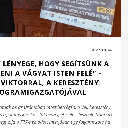
2022.10.24.
K LÉNYEGE, HOGY SEGÍTSÜNK A
NI A VÁGYAT ISTEN FELÉ” –
 VIKTORRAL, A KERESZTÉNY
ROGRAMIGAZGATÓJÁVAL
atnak be az Urániában most hétvégén, a VIII. Keresztény
s izgalmas kerekasztal-beszélgetések is lesznek. Dancsák
azgatója a 777-nek adott interjúban úgy fogalmazott: ha