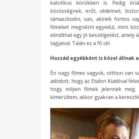
katolikus körökben is. Pedig óri
közösségnek, erőt, védelmet, bizto
támaszkodni, van, akinek fontos va
filmeket megnézni egyedül, mint közö
elindíthat egy jó beszélgetést, amely 
tagjaival. Talán ez a fő cél.
Hozzád egyébként is közel állnak a
Én nagy filmes vagyok, otthon van va
adódott, hogy az Etalon Kiadóval felv
hogy milyen filmek jelennek meg
kimerültem, akkor gyakran a keresztén