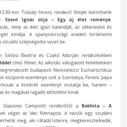
:30-kor Tolvaly Ferenc rendező filmjét tekinthetik
e:
Szent Ignác útja – Egy új élet reménye
.
ás, mely az élet igazi kalandját, az útkeresést és
ét kínálja. A spanyolországi eredeti történelmi
s vizuális szépségeibe vezet be.
r Siklósi Beatrix és Czakó Adorján rendezésében
lddel
című filmet. Az alkotás válogatott felvételeken
megrendezett budapesti Nemzetközi Eucharisztikus
ek központi eseménye volt a Szentatya, Ferenc pápa
nemcsak a konkrét eseményt mutatja be, hanem –
as és magával ragadó időtöltést kínál.
or Giacomo Campiotti rendezőtől a
Bakhita – A
ek véget az idei filmnapok. A nézők egy szudáni
rhetik meg, aki rátalál Istenre, megkeresztelkedik,