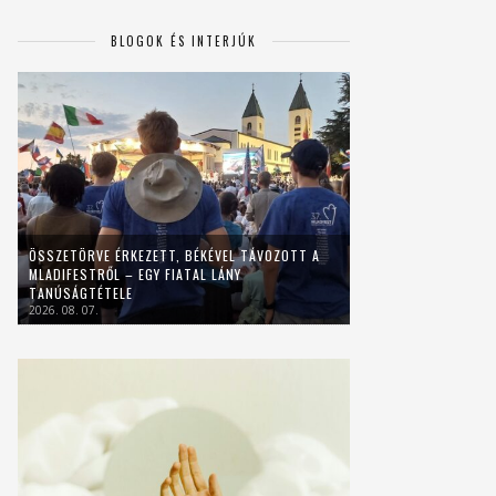
BLOGOK ÉS INTERJÚK
ÖSSZETÖRVE ÉRKEZETT, BÉKÉVEL TÁVOZOTT A
MLADIFESTRŐL – EGY FIATAL LÁNY
TANÚSÁGTÉTELE
2026. 08. 07.