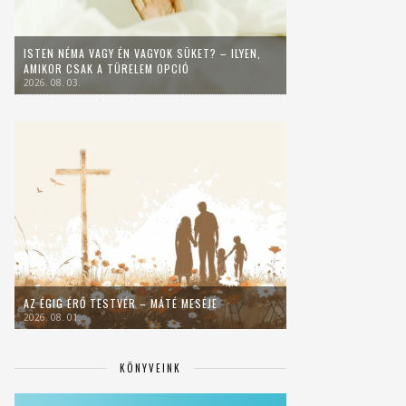
ISTEN NÉMA VAGY ÉN VAGYOK SÜKET? – ILYEN,
AMIKOR CSAK A TÜRELEM OPCIÓ
2026. 08. 03.
AZ ÉGIG ÉRŐ TESTVÉR – MÁTÉ MESÉJE
2026. 08. 01.
KÖNYVEINK