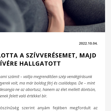
2022.10.04.
TTA A SZÍVVERÉSEMET, MAJD
ZÍVÉRE HALLGATOTT
, ami számít – vallja megrendítően szép vendégírásunk
gyerek volt, ma már boldog férj és családapa. De – mint
édesanyja ne az abortusz, hanem az élet mellett döntsön,
ek felett való értékkel bír.
ószínűség szerint anyám fejében megfordult az