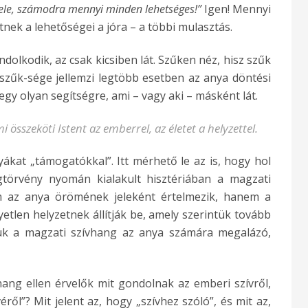
bele, számodra mennyi minden lehetséges!”
Igen! Mennyi
nek a lehetőségei a jóra – a többi mulasztás.
dolkodik, az csak kicsiben lát. Szűken néz, hisz szűk
 szűk-sége jellemzi legtöbb esetben az anya döntési
egy olyan segítségre, ami – vagy aki – másként lát.
mi összeköti Istent az emberrel, az életet a helyzettel.
ákat „támogatókkal”. Itt mérhető le az is, hogy hol
gtörvény nyomán kialakult hisztériában a magzati
 az anya örömének jeleként értelmezik, hanem a
etlen helyzetnek állítják be, amely szerintük tovább
ntük a magzati szívhang az anya számára megalázó,
ng ellen érvelők mit gondolnak az emberi szívről,
ről”? Mit jelent az, hogy „szívhez szóló”, és mit az,