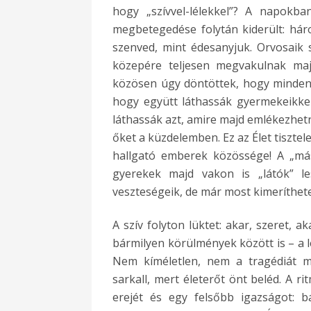
hogy „szívvel-lélekkel”? A napokba
megbetegedése folytán kiderült: há
szenved, mint édesanyjuk. Orvosaik 
közepére teljesen megvakulnak maj
közösen úgy döntöttek, hogy minden
hogy együtt láthassák gyermekeikkel
láthassák azt, amire majd emlékezhetn
őket a küzdelemben. Ez az Élet tisztel
hallgató emberek közössége! A „má
gyerekek majd vakon is „látók” le
veszteségeik, de már most kimeríthete
A szív folyton lüktet: akar, szeret, 
bármilyen körülmények között is – a l
Nem kíméletlen, nem a tragédiát mé
sarkall, mert életerőt önt beléd. A r
erejét és egy felsőbb igazságot: bá