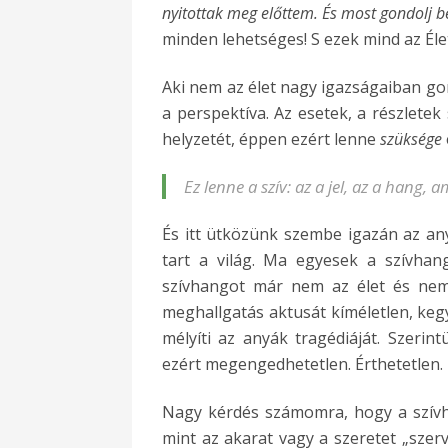
nyitottak meg előttem. És most gondolj 
minden lehetséges! S ezek mind az Élet
Aki nem az élet nagy igazságaiban gon
a perspektíva. Az esetek, a részletek
helyzetét, éppen ezért lenne
szüksége
Ez lenne a szív: az a jel, az a hang, a
És itt ütközünk szembe igazán az any
tart a világ. Ma egyesek a szívhan
szívhangot már nem az élet és nem
meghallgatás aktusát kíméletlen, kegy
mélyíti az anyák tragédiáját. Szeri
ezért megengedhetetlen. Érthetetlen.
Nagy kérdés számomra, hogy a szívha
mint az akarat vagy a szeretet „szervé