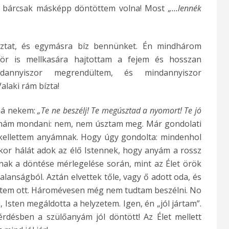
: bárcsak másképp döntöttem volna! Most
„…lennék
iztat, és egymásra bíz bennünket. Én mindhárom
ör is mellkasára hajtottam a fejem és hosszan
ndannyiszor megrendültem, és mindannyiszor
alaki rám bízta!
ná nekem:
„Te ne beszélj! Te megúsztad a nyomort! Te jó
nám mondani: nem, nem úsztam meg. Már gondolati
 kellettem anyámnak. Hogy úgy gondolta: mindenhol
or hálát adok az élő Istennek, hogy anyám a rossz
nak a döntése mérlegelése során, mint az Élet örök
ástalanságból. Aztán elvettek tőle, vagy ő adott oda, és
éltem ott. Háromévesen még nem tudtam beszélni. No
 Isten megáldotta a helyzetem. Igen, én „jól jártam”.
rdésben a szülőanyám jól döntött! Az Élet mellett