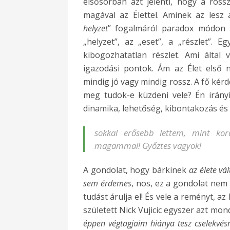
elsősorban azt jelenti, hogy a ross
magával az Élettel. Aminek az lesz
helyzet
” fogalmáról paradox módon l
„helyzet”, az „eset”, a „részlet”. 
kibogozhatatlan részlet. Ami által
igazodási pontok. Ám az Élet első 
mindig jó vagy mindig rossz. A fő kérd
meg tudok-e küzdeni vele? Én irányí
dinamika, lehetőség, kibontakozás és 
sokkal erősebb lettem, mint ko
magammal! Győztes vagyok!
A gondolat, hogy bárkinek
az élete
vál
sem érdemes
, nos, ez a gondolat nem
tudást árulja el! És vele a reményt, az
született Nick Vujicic egyszer azt mon
éppen végtagjaim hiánya tesz cselekvésr