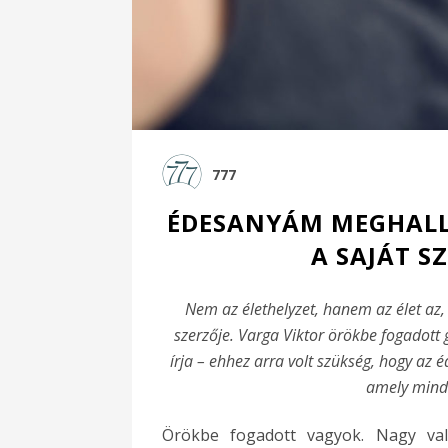
777
ÉDESANYÁM MEGHALLO
A SAJÁT S
Nem az élethelyzet, hanem az élet az
szerzője. Varga Viktor örökbe fogadott 
írja – ehhez arra volt szükség, hogy az 
amely minden
Örökbe fogadott vagyok. Nagy val