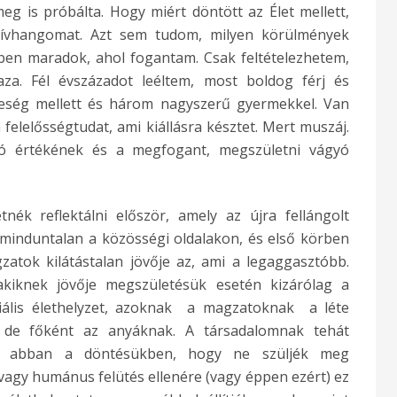
eg is próbálta. Hogy miért döntött az Élet mellett,
zívhangomat. Azt sem tudom, milyen körülmények
ben maradok, ahol fogantam. Csak feltételezhetem,
za. Fél évszázadot leéltem, most boldog férj és
leség mellett és három nagyszerű gyermekkel. Van
 felelősségtudat, ami kiállásra késztet. Mert muszáj.
ló értékének és a megfogant, megszületni vágyó
nék reflektálni először, amely az újra fellángolt
minduntalan a közösségi oldalakon, és első körben
zatok kilátástalan jövője az, ami a legaggasztóbb.
kiknek jövője megszületésük esetén kizárólag a
iális élethelyzet, azoknak a magzatoknak a léte
s, de főként az anyáknak. A társadalomnak tehát
at abban a döntésükben, hogy ne szüljék meg
vagy humánus felütés ellenére (vagy éppen ezért) ez