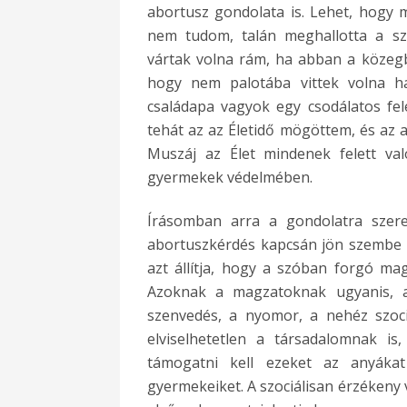
abortusz gondolata is. Lehet, hogy m
nem tudom, talán meghallotta a s
vártak volna rám, ha abban a közeg
hogy nem palotába vittek volna ha
családapa vagyok egy csodálatos fe
tehát az az Életidő mögöttem, és az a
Muszáj az Élet mindenek felett va
gyermekek védelmében.
Írásomban arra a gondolatra szeret
abortuszkérdés kapcsán jön szembe 
azt állítja, hogy a szóban forgó mag
Azoknak a magzatoknak ugyanis, a
szenvedés, a nyomor, a nehéz szoc
elviselhetetlen a társadalomnak i
támogatni kell ezeket az anyák
gyermekeiket. A szociálisan érzékeny 