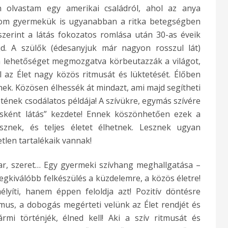
n olvastam egy amerikai családról, ahol az anya
rom gyermekük is ugyanabban a ritka betegségben
szerint a látás fokozatos romlása után 30-as éveik
d. A szülők (édesanyjuk már nagyon rosszul lát)
 lehetőséget megmozgatva körbeutazzák a világot,
 az Élet nagy közös ritmusát és lüktetését. Élőben
ek. Közösen élhessék át mindazt, ami majd segítheti
etének csodálatos példája! A szívükre, egymás szívére
sként látás” kezdete! Ennek köszönhetően ezek a
sznek, és teljes életet élhetnek. Lesznek ugyan
tlen tartalékaik vannak!
akar, szeret… Egy gyermeki szívhang meghallgatása –
egkiválóbb felkészülés a küzdelemre, a közös életre!
lyíti, hanem éppen feloldja azt! Pozitív döntésre
itmus, a dobogás megérteti velünk az Élet rendjét és
rmi történjék, élned kell! Aki a szív ritmusát és