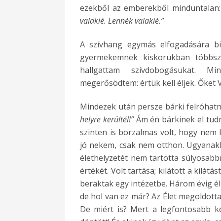
ezekből az emberekből minduntalan
valakié. Lennék valakié.”
A szívhang egymás elfogadására b
gyermekemnek kiskorukban többsz
hallgattam szívdobogásukat. Mi
megerősödtem: értük kell éljek. Őket V
Mindezek után persze bárki felróhat
helyre kerültél!”
Ám én bárkinek el tud
szinten is borzalmas volt, hogy nem
jó nekem, csak nem otthon. Ugyanakk
élethelyzetét nem tartotta súlyosabb
értékét. Volt tartása; kilátott a kilát
beraktak egy intézetbe. Három évig 
de hol van ez már? Az Élet megoldotta,
De miért is? Mert a legfontosabb ké