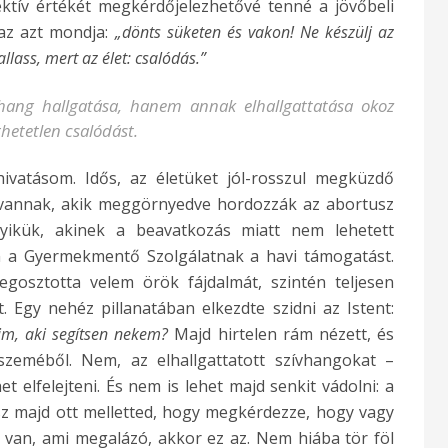
jektív értékét megkérdőjelezhetővé tenné a jövőbeli
 az azt mondja:
„dönts süketen és vakon! Ne készülj az
hallass, mert az élet: csalódás.”
ang hallgatása, hanem annak elhallgattatása okoz
hetetlen csalódást.
ivatásom. Idős, az életüket jól-rosszul megküzdő
vannak, akik meggörnyedve hordozzák az abortusz
gyikük, akinek a beavatkozás miatt nem lehetett
en a Gyermekmentő Szolgálatnak a havi támogatást.
gosztotta velem örök fájdalmát, szintén teljesen
. Egy nehéz pillanatában elkezdte szidni az Istent:
im, aki segítsen nekem?
Majd hirtelen rám nézett, és
szeméből. Nem, az elhallgattatott szívhangokat –
 elfelejteni. És nem is lehet majd senkit vádolni: a
sz majd ott melletted, hogy megkérdezze, hogy vagy
 van, ami megalázó, akkor ez az. Nem hiába tör föl