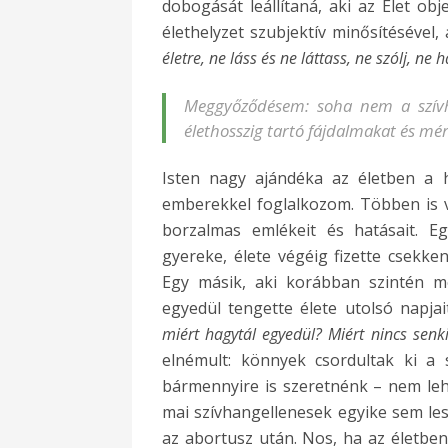
dobogását leállítaná, aki az Élet ob
élethelyzet szubjektív minősítésével,
életre, ne láss és ne láttass, ne szólj, ne 
Meggyőződésem: soha nem a szívh
élethosszig tartó fájdalmakat és mér
Isten nagy ajándéka az életben a h
emberekkel foglalkozom. Többen is 
borzalmas emlékeit és hatásait. E
gyereke, élete végéig fizette csekk
Egy másik, aki korábban szintén me
egyedül tengette élete utolsó napjait
miért hagytál egyedül? Miért nincs senk
elnémult: könnyek csordultak ki a 
bármennyire is szeretnénk – nem lehet
mai szívhangellenesek egyike sem le
az abortusz után. Nos, ha az életben