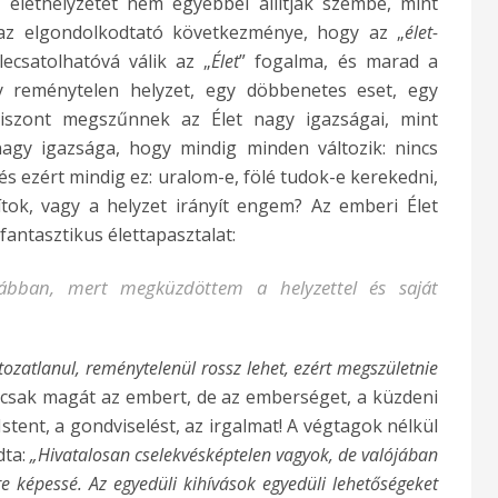
z élethelyzetet nem egyébbel állítják szembe, mint
 az elgondolkodtató következménye, hogy az „
élet-
ecsatolhatóvá válik az „
Élet
” fogalma, és marad a
Egy reménytelen helyzet, egy döbbenetes eset, egy
 viszont megszűnnek az Élet nagy igazságai, mint
nagy igazsága, hogy mindig minden változik: nincs
és ezért mindig ez: uralom-e, fölé tudok-e kerekedni,
tok, vagy a helyzet irányít engem? Az emberi Élet
fantasztikus élettapasztalat:
rábban, mert megküzdöttem a helyzettel és saját
tozatlanul, reménytelenül rossz lehet, ezért megszületnie
 csak magát az embert, de az emberséget, a küzdeni
 Istent, a gondviselést, az irgalmat! A végtagok nélkül
dta:
„Hivatalosan cselekvésképtelen vagyok, de valójában
e képessé. Az egyedüli kihívások egyedüli lehetőségeket