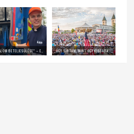
„EZ EGY ÁLOM BETELJESÜLÉSE” – EGY NAPIG KUKÁSNAK ÁLLT EGY LENGYEL PAP
„ÚGY SÍRTAM, MINT EGY KISBABA” – FIATALOK A MLADIFESTRŐL