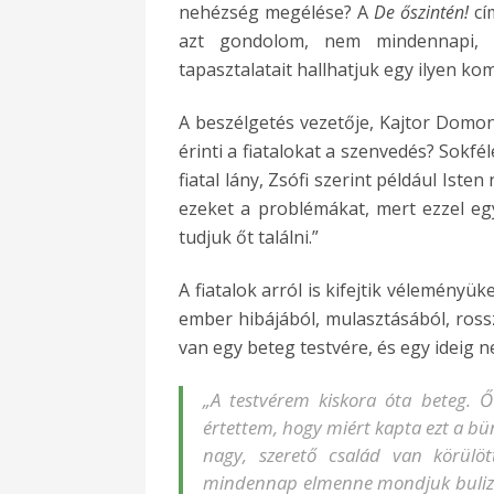
nehézség megélése? A
De őszintén!
cí
azt gondolom, nem mindennapi, h
tapasztalatait hallhatjuk egy ilyen ko
A beszélgetés vezetője, Kajtor Domonk
érinti a fiatalokat a szenvedés? Sokfé
fiatal lány, Zsófi szerint például Iste
ezeket a problémákat, mert ezzel egy
tudjuk őt találni.”
A fiatalok arról is kifejtik vélemény
ember hibájából, mulasztásából, ross
van egy beteg testvére, és egy ideig ne
„A testvérem kiskora óta beteg. 
értettem, hogy miért kapta ezt a b
nagy, szerető család van körülö
mindennap elmenne mondjuk bulizni