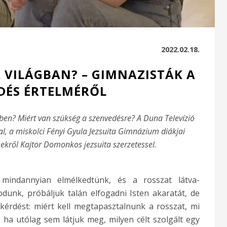
2022.02.18.
A VILÁGBAN? – GIMNAZISTÁK A
DÉS ÉRTELMÉRŐL
kben? Miért van szükség a szenvedésre? A Duna Televízió
l, a miskolci Fényi Gyula Jezsuita Gimnázium diákjai
sekről Kajtor Domonkos jezsuita szerzetessel.
 mindannyian elmélkedtünk, és a rosszat látva-
odunk, próbáljuk talán elfogadni Isten akaratát, de
 kérdést: miért kell megtapasztalnunk a rosszat, mi
ha utólag sem látjuk meg, milyen célt szolgált egy