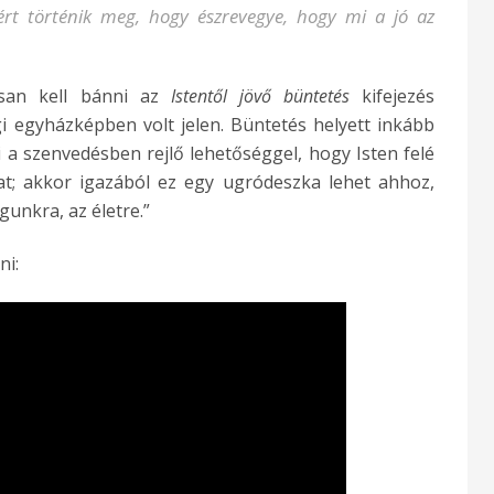
ért történik meg, hogy észrevegye, hogy mi a jó az
osan kell bánni az
Istentől jövő büntetés
kifejezés
gi egyházképben volt jelen. Büntetés helyett inkább
 a szenvedésben rejlő lehetőséggel, hogy Isten felé
at; akkor igazából ez egy ugródeszka lehet ahhoz,
unkra, az életre.”
ni: