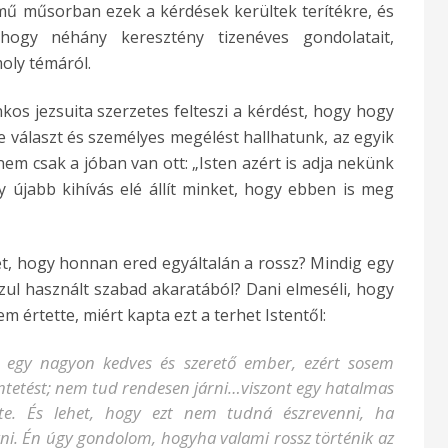
mű műsorban ezek a kérdések kerültek terítékre, és
ogy néhány keresztény tizenéves gondolatait,
moly témáról.
os jezsuita szerzetes felteszi a kérdést, hogy hogy
le választ és személyes megélést hallhatunk, az egyik
n nem csak a jóban van ott: „Isten azért is adja nekünk
 újabb kihívás elé állít minket, hogy ebben is meg
üket, hogy honnan ered egyáltalán a rossz? Mindig egy
zul használt szabad akaratából? Dani elmeséli, hogy
m értette, miért kapta ezt a terhet Istentől:
Ő egy nagyon kedves és szerető ember, ezért sosem
üntetést; nem tud rendesen járni…viszont egy hatalmas
tte. És lehet, hogy ezt nem tudná észrevenni, ha
. Én úgy gondolom, hogyha valami rossz történik az