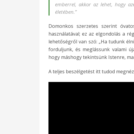
emberrel, akkor az lehet, hogy az
életében.”
Domonkos szerzetes szerint óvat
használatával; ez az elgondolás a ré
lehetőségről van szó: „Ha tudunk élni
forduljunk, és meglássunk valami új
hogy máshogy tekintsünk Istenre, mag
A teljes beszélgetést itt tudod megnéz