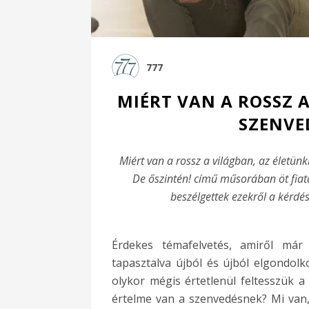
777
MIÉRT VAN A ROSSZ 
SZENVE
Miért van a rossz a világban, az életün
De őszintén! című műsorában öt fiata
beszélgettek ezekről a kérdé
Érdekes témafelvetés, amiről már
tapasztalva újból és újból elgondolk
olykor mégis értetlenül feltesszük a
értelme van a szenvedésnek? Mi van, 