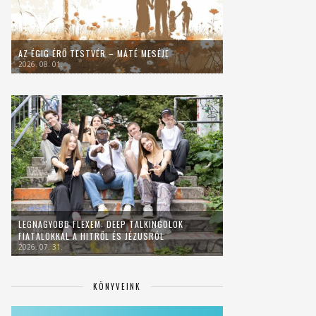
AZ ÉGIG ÉRŐ TESTVÉR – MÁTÉ MESÉJE
2026. 08. 01.
LEGNAGYOBB FLEXEM: DEEP TALKINGOLOK
FIATALOKKAL A HITRŐL ÉS JÉZUSRÓL
2026. 07. 31.
KÖNYVEINK