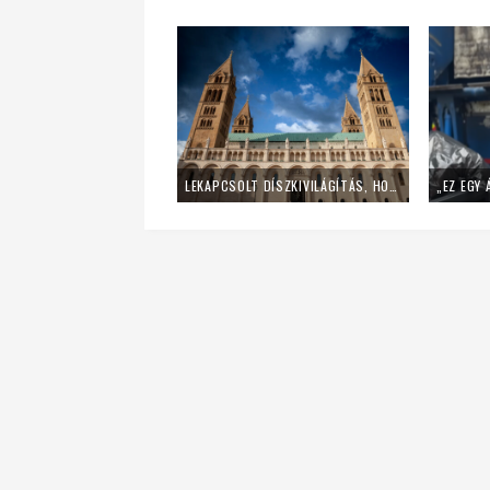
LEKAPCSOLT DÍSZKIVILÁGÍTÁS, HOME OFFICE – ÍGY SPÓROL AZ ENERGIÁVAL A PÉCSI EGYHÁZMEGYE