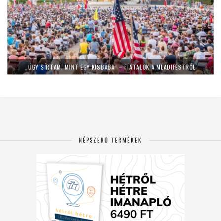
„ÚGY SÍRTAM, MINT EGY KISBABA” – FIATALOK A MLADIFESTRŐL
NÉPSZERŰ TERMÉKEK