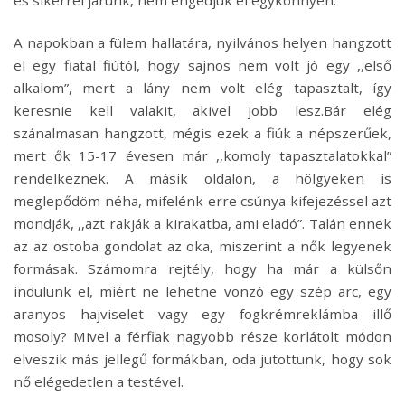
A napokban a fülem hallatára, nyilvános helyen hangzott
el egy fiatal fiútól, hogy sajnos nem volt jó egy ,,első
alkalom”, mert a lány nem volt elég tapasztalt, így
keresnie kell valakit, akivel jobb lesz.
Bár elég
szánalmasan hangzott, mégis ezek a fiúk a népszerűek,
mert ők 15-17 évesen már ,,komoly tapasztalatokkal”
rendelkeznek. A másik oldalon, a hölgyeken is
meglepődöm néha, mifelénk erre csúnya kifejezéssel azt
mondják, ,,azt rakják a kirakatba, ami eladó”. Talán ennek
az az ostoba gondolat az oka, miszerint a nők legyenek
formásak. Számomra rejtély, hogy ha már a külsőn
indulunk el, miért ne lehetne vonzó egy szép arc, egy
aranyos hajviselet vagy egy fogkrémreklámba illő
mosoly? Mivel a férfiak nagyobb része korlátolt módon
elveszik más jellegű formákban, oda jutottunk, hogy sok
nő elégedetlen a testével.