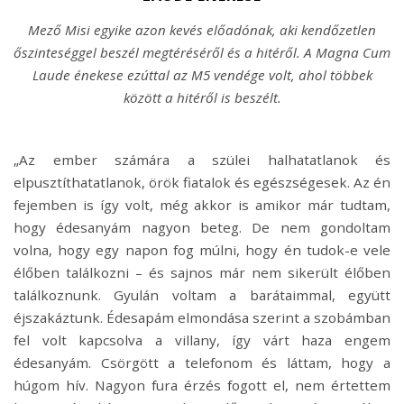
Mező Misi egyike azon kevés előadónak, aki kendőzetlen
őszinteséggel beszél megtéréséről és a hitéről. A Magna Cum
Laude énekese ezúttal az M5 vendége volt, ahol többek
között a hitéről is beszélt.
„Az ember számára a szülei halhatatlanok és
elpusztíthatatlanok, örök fiatalok és egészségesek. Az én
fejemben is így volt, még akkor is amikor már tudtam,
hogy édesanyám nagyon beteg. De nem gondoltam
volna, hogy egy napon fog múlni, hogy én tudok-e vele
élőben találkozni – és sajnos már nem sikerült élőben
találkoznunk. Gyulán voltam a barátaimmal, együtt
éjszakáztunk. Édesapám elmondása szerint a szobámban
fel volt kapcsolva a villany, így várt haza engem
édesanyám. Csörgött a telefonom és láttam, hogy a
húgom hív. Nagyon fura érzés fogott el, nem értettem