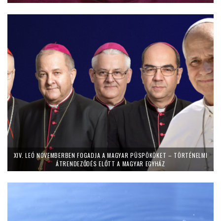
XIV. LEÓ NOVEMBERBEN FOGADJA A MAGYAR PÜSPÖKÖKET – TÖRTÉNELMI
ÁTRENDEZŐDÉS ELŐTT A MAGYAR EGYHÁZ