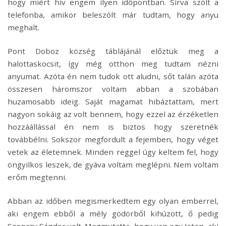
hogy miért hív engem ilyen időpontban. Sírva szólt a
telefonba, amikor beleszólt már tudtam, hogy anyu
meghalt.
Pont Doboz község táblájánál előztük meg a
halottaskocsit, így még otthon meg tudtam nézni
anyumat. Azóta én nem tudok ott aludni, sőt talán azóta
összesen háromszor voltam abban a szobában
huzamosabb ideig. Saját magamat hibáztattam, mert
nagyon sokáig az volt bennem, hogy ezzel az érzéketlen
hozzáállással én nem is biztos hogy szeretnék
továbbélni. Sokszor megfordult a fejemben, hogy véget
vetek az életemnek. Minden reggel úgy keltem fel, hogy
öngyilkos leszek, de gyáva voltam meglépni. Nem voltam
erőm megtenni.
Abban az időben megismerkedtem egy olyan emberrel,
aki engem ebből a mély gödörből kihúzott, ő pedig
Szenczy Sándor volt. Megmutatta, hogy van egy Isten, aki