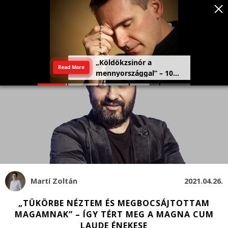
Szeretetország: a haza,
Read More
amely a szívben kezdődik
Martí Zoltán
2021.04.26.
„TÜKÖRBE NÉZTEM ÉS MEGBOCSÁJTOTTAM
MAGAMNAK” – ÍGY TÉRT MEG A MAGNA CUM
LAUDE ÉNEKESE