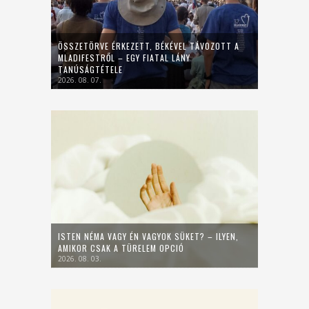
ÖSSZETÖRVE ÉRKEZETT, BÉKÉVEL TÁVOZOTT A
MLADIFESTRŐL – EGY FIATAL LÁNY
TANÚSÁGTÉTELE
2026. 08. 07.
ISTEN NÉMA VAGY ÉN VAGYOK SÜKET? – ILYEN,
AMIKOR CSAK A TÜRELEM OPCIÓ
2026. 08. 03.