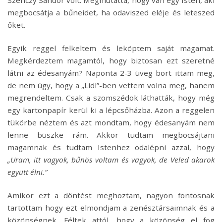
megbocsátja a bűneidet, ha odaviszed eléje és leteszed
őket.
Egyik reggel felkeltem és leköptem saját magamat.
Megkérdeztem magamtól, hogy biztosan ezt szeretné
látni az édesanyám? Naponta 2-3 üveg bort ittam meg,
de nem úgy, hogy a „Lidl”-ben vettem volna meg, hanem
megrendeltem. Csak a szomszédok láthatták, hogy még
egy kartonpapír kerül ki a lépcsőházba. Azon a reggelen
tükörbe néztem és azt mondtam, hogy édesanyám nem
lenne büszke rám. Akkor tudtam megbocsájtani
magamnak és tudtam Istenhez odalépni azzal, hogy
„Uram, itt vagyok, bűnös voltam és vagyok, de Veled akarok
együtt élni.”
Amikor ezt a döntést meghoztam, nagyon fontosnak
tartottam hogy ezt elmondjam a zenésztársaimnak és a
közönségnek. Féltek attól, hogy a közönség el fog