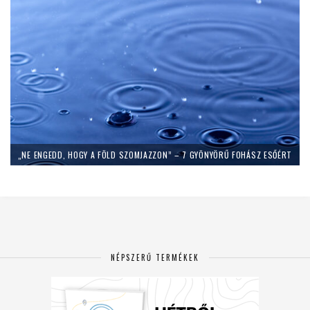
„NE ENGEDD, HOGY A FÖLD SZOMJAZZON” – 7 GYÖNYÖRŰ FOHÁSZ ESŐÉRT
NÉPSZERŰ TERMÉKEK