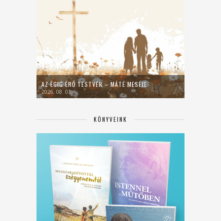
AZ ÉGIG ÉRŐ TESTVÉR – MÁTÉ MESÉJE
2026. 08. 01.
KÖNYVEINK