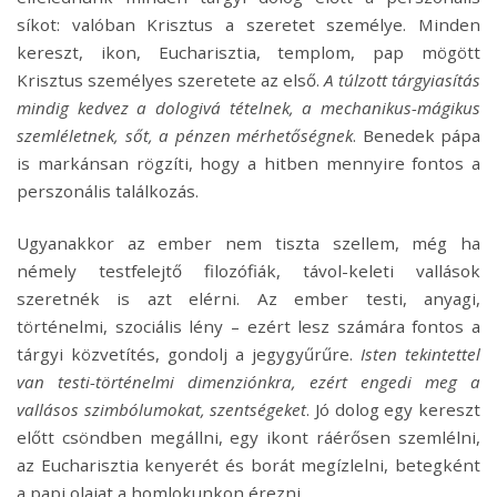
síkot: valóban Krisztus a szeretet személye. Minden
kereszt, ikon, Eucharisztia, templom, pap mögött
Krisztus személyes szeretete az első.
A túlzott tárgyiasítás
mindig kedvez a dologivá tételnek, a mechanikus-mágikus
szemléletnek, sőt, a pénzen mérhetőségnek
. Benedek pápa
is markánsan rögzíti, hogy a hitben mennyire fontos a
perszonális találkozás.
Ugyanakkor az ember nem tiszta szellem, még ha
némely testfelejtő filozófiák, távol-keleti vallások
szeretnék is azt elérni. Az ember testi, anyagi,
történelmi, szociális lény – ezért lesz számára fontos a
tárgyi közvetítés, gondolj a jegygyűrűre.
Isten tekintettel
van testi-történelmi dimenziónkra, ezért engedi meg a
vallásos szimbólumokat, szentségeket
. Jó dolog egy kereszt
előtt csöndben megállni, egy ikont ráérősen szemlélni,
az Eucharisztia kenyerét és borát megízlelni, betegként
a papi olajat a homlokunkon érezni.