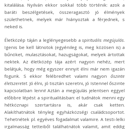
kitalálása. Nyilván ekkor sokkal több történik: azok a
baráti beszélgetések, összeragasztó jó élmények
születhetnek, melyek már hiányoztak a férjednek, s
neked is.
Életközép táján a leglényegesebb a
spirituális megújulás
.
Igenis be kell látnotok (egyénileg is, meg közösen is) a
bűnöket, mulasztásokat, hazugságokat, melyek ártottak
nektek. Az életközép tája azért nagyon nehéz, mert
belátjuk, hogy még egyszer ennyit élni már nem igazán
fogunk. S ekkor felébredhet valami nagyon
őszinte
életszeretet
. Jó élni, jó tisztán szeretni, jó Istennel őszinte
kapcsolatban lenni! Aztán a megújulás jelentsen eggyel
előbbre lépést a spiritualitásban: el tudnátok menni egy
hétköznapi szertartásra is, akár csak ketten.
Alakíthatnátok tényleg egyházközségi családcsoportot.
Tehetnétek pl. egyéves fogadalmat valamire. A testi-lelki
irgalmasság tetteiből találhatnátok valamit, amit eddig