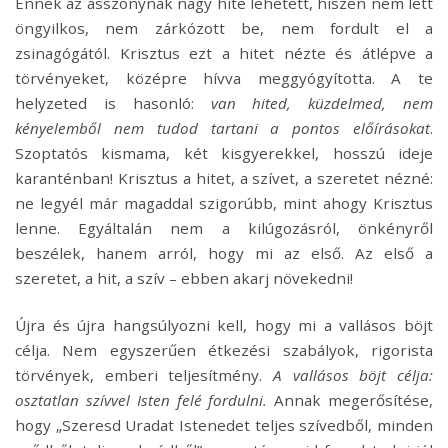
Ennek az asszonynak nagy hite lehetett, hiszen nem lett
öngyilkos, nem zárkózott be, nem fordult el a
zsinagógától. Krisztus ezt a hitet nézte és átlépve a
törvényeket, középre hívva meggyógyította. A te
helyzeted is hasonló:
van hited, küzdelmed,
nem
kényelemből nem tudod tartani a pontos előírásokat
.
Szoptatós kismama, két kisgyerekkel, hosszú ideje
karanténban! Krisztus a hitet, a szívet, a szeretet nézné:
ne legyél már magaddal szigorúbb, mint ahogy Krisztus
lenne. Egyáltalán nem a kilúgozásról, önkényről
beszélek, hanem arról, hogy mi az első. Az első a
szeretet, a hit, a szív – ebben akarj növekedni!
Újra és újra hangsúlyozni kell, hogy mi a vallásos böjt
célja. Nem egyszerűen étkezési szabályok, rigorista
törvények, emberi teljesítmény.
A vallásos böjt célja:
osztatlan szívvel Isten felé fordulni.
Annak megerősítése,
hogy „Szeresd Uradat Istenedet teljes szívedből, minden