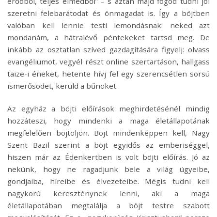
erődből, teljes elmédből” – s aztán majd fogod tudni jól
szeretni felebarátodat és önmagadat is. Így a böjtben
valóban kell lennie testi lemondásnak: neked azt
mondanám, a hátralévő péntekeket tartsd meg. De
inkább az osztatlan szíved gazdagítására figyelj: olvass
evangéliumot, vegyél részt online szertartáson, hallgass
taize-i éneket, hetente hívj fel egy szerencsétlen sorsú
ismerősödet, kerüld a bűnöket.
Az egyház a böjti előírások meghirdetésénél mindig
hozzáteszi, hogy mindenki a maga életállapotának
megfelelően böjtöljön. Böjt mindenképpen kell, Nagy
Szent Bazil szerint a böjt egyidős az emberiséggel,
hiszen már az Édenkertben is volt böjti előírás. Jó az
nekünk, hogy ne ragadjunk bele a világ ügyeibe,
gondjaiba, híreibe és élvezeteibe. Mégis tudni kell
nagykorú kereszténynek lenni, aki a maga
életállapotában megtalálja a böjt testre szabott