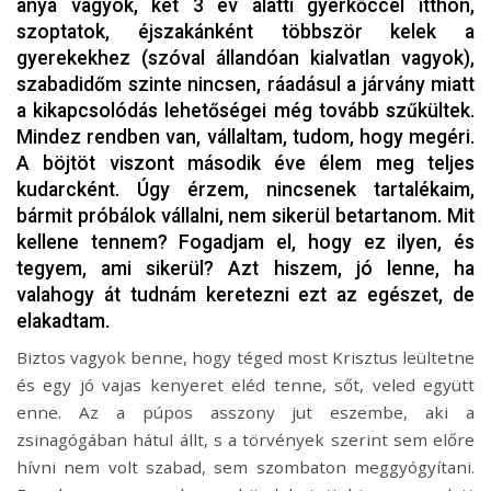
anya vagyok, két 3 év alatti gyerkőccel itthon,
szoptatok, éjszakánként többször kelek a
gyerekekhez (szóval állandóan kialvatlan vagyok),
szabadidőm szinte nincsen, ráadásul a járvány miatt
a kikapcsolódás lehetőségei még tovább szűkültek.
Mindez rendben van, vállaltam, tudom, hogy megéri.
A böjtöt viszont második éve élem meg teljes
kudarcként. Úgy érzem, nincsenek tartalékaim,
bármit próbálok vállalni, nem sikerül betartanom. Mit
kellene tennem? Fogadjam el, hogy ez ilyen, és
tegyem, ami sikerül? Azt hiszem, jó lenne, ha
valahogy át tudnám keretezni ezt az egészet, de
elakadtam.
Biztos vagyok benne, hogy téged most Krisztus leültetne
és egy jó vajas kenyeret eléd tenne, sőt, veled együtt
enne. Az a púpos asszony jut eszembe, aki a
zsinagógában hátul állt, s a törvények szerint sem előre
hívni nem volt szabad, sem szombaton meggyógyítani.