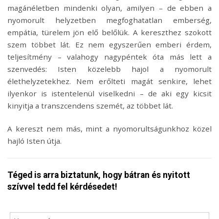
magánéletben mindenki olyan, amilyen – de ebben a
nyomorult helyzetben megfoghatatlan emberség,
empátia, türelem jön elő belőlük. A kereszthez szokott
szem többet lát. Ez nem egyszerűen emberi érdem,
teljesítmény – valahogy nagypéntek óta más lett a
szenvedés: Isten közelebb hajol a nyomorult
élethelyzetekhez. Nem erőlteti magát senkire, lehet
ilyenkor is istentelenül viselkedni – de aki egy kicsit
kinyitja a transzcendens szemét, az többet lát.
A kereszt nem más, mint a nyomorultságunkhoz közel
hajló Isten útja.
Téged is arra biztatunk, hogy bátran és nyitott
szívvel tedd fel kérdésedet!