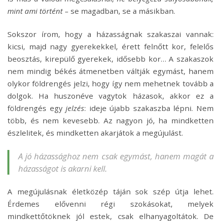
mint ami történt
– se magadban, se a másikban.
Sokszor írom, hogy a házasságnak szakaszai vannak:
kicsi, majd nagy gyerekekkel, érett felnőtt kor, felelős
beosztás, kirepülő gyerekek, idősebb kor… A szakaszok
nem mindig békés átmenetben váltják egymást, hanem
olykor földrengés jelzi, hogy így nem mehetnek tovább a
dolgok. Ha huszonéve vagytok házasok, akkor ez a
földrengés egy
jelzés
: ideje újabb szakaszba lépni. Nem
több, és nem kevesebb. Az nagyon jó, ha mindketten
észlelitek, és mindketten akarjátok a megújulást.
A jó házassághoz nem csak egymást, hanem magát a
házasságot is akarni kell.
A megújulásnak életközép táján sok szép útja lehet.
Érdemes elővenni régi szokásokat, melyek
mindkettőtöknek jól estek, csak elhanyagoltátok. De