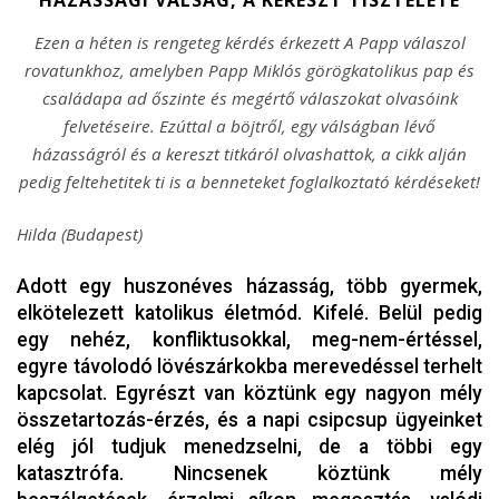
Ezen a héten is rengeteg kérdés érkezett A Papp válaszol
rovatunkhoz, amelyben Papp Miklós görögkatolikus pap és
családapa ad őszinte és megértő válaszokat olvasóink
felvetéseire. Ezúttal a böjtről, egy válságban lévő
házasságról és a kereszt titkáról olvashattok, a cikk alján
pedig feltehetitek ti is a benneteket foglalkoztató kérdéseket!
Hilda (Budapest)
Adott egy huszonéves házasság, több gyermek,
elkötelezett katolikus életmód. Kifelé. Belül pedig
egy nehéz, konfliktusokkal, meg-nem-értéssel,
egyre távolodó lövészárkokba merevedéssel terhelt
kapcsolat. Egyrészt van köztünk egy nagyon mély
összetartozás-érzés, és a napi csipcsup ügyeinket
elég jól tudjuk menedzselni, de a többi egy
katasztrófa. Nincsenek köztünk mély