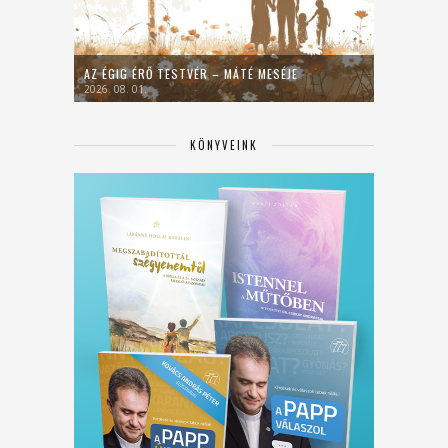
AZ ÉGIG ÉRŐ TESTVÉR – MÁTÉ MESÉJE
2026. 08. 01.
KÖNYVEINK