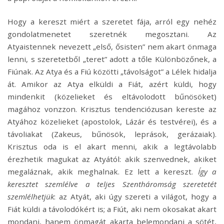
Hogy a kereszt miért a szeretet fája, arról egy nehéz
gondolatmenetet szeretnék megosztani. Az
Atyaistennek nevezett „első, ősisten” nem akart önmaga
lenni, s szeretetből „teret” adott a tőle Különbözőnek, a
Fiúnak. Az Atya és a Fiú közötti „távolságot” a Lélek hidalja
át. Amikor az Atya elküldi a Fiát, azért küldi, hogy
mindenkit (közelieket és eltávolodott bűnösöket)
magához vonzzon. Krisztus tendenciózusan kereste az
Atyához közelieket (apostolok, Lázár és testvérei), és a
távoliakat (Zakeus, bűnösök, leprások, gerázaiak).
Krisztus oda is el akart menni, akik a legtávolabb
érezhetik magukat az Atyától: akik szenvednek, akiket
megaláznak, akik meghalnak. Ez lett a kereszt.
Így a
keresztet szemlélve a teljes Szentháromság szeretetét
szemlélhetjük
: az Atyát, aki úgy szereti a világot, hogy a
Fiát küldi a távolodókért is; a Fiút, aki nem okosakat akart
mondani, hanem önmagát akarta belemondani a sötét,