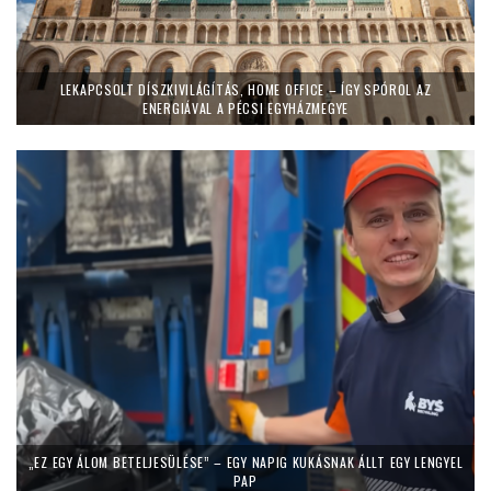
LEKAPCSOLT DÍSZKIVILÁGÍTÁS, HOME OFFICE – ÍGY SPÓROL AZ
ENERGIÁVAL A PÉCSI EGYHÁZMEGYE
„EZ EGY ÁLOM BETELJESÜLÉSE” – EGY NAPIG KUKÁSNAK ÁLLT EGY LENGYEL
PAP