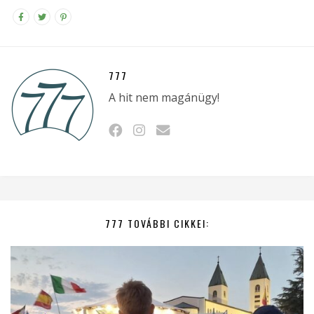
777
A hit nem magánügy!
777 TOVÁBBI CIKKEI: