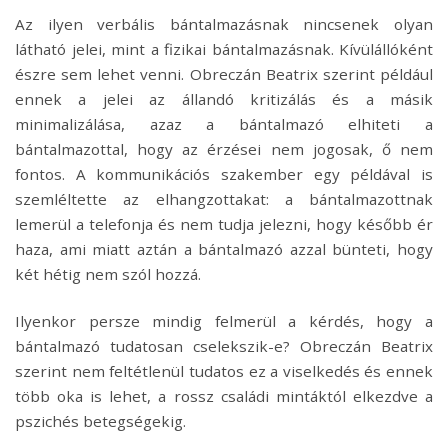
Az ilyen verbális bántalmazásnak nincsenek olyan
látható jelei, mint a fizikai bántalmazásnak. Kívülállóként
észre sem lehet venni. Obreczán Beatrix szerint például
ennek a jelei az állandó kritizálás és a másik
minimalizálása, azaz a bántalmazó elhiteti a
bántalmazottal, hogy az érzései nem jogosak, ő nem
fontos. A kommunikációs szakember egy példával is
szemléltette az elhangzottakat: a bántalmazottnak
lemerül a telefonja és nem tudja jelezni, hogy később ér
haza, ami miatt aztán a bántalmazó azzal bünteti, hogy
két hétig nem szól hozzá.
Ilyenkor persze mindig felmerül a kérdés, hogy a
bántalmazó tudatosan cselekszik-e? Obreczán Beatrix
szerint nem feltétlenül tudatos ez a viselkedés és ennek
több oka is lehet, a rossz családi mintáktól elkezdve a
pszichés betegségekig.