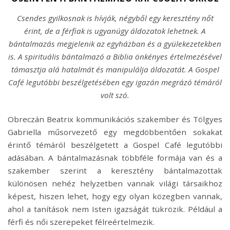
Csendes gyilkosnak is hívják, négyből egy keresztény nőt
érint, de a férfiak is ugyanúgy áldozatok lehetnek. A
bántalmazás megjelenik az egyházban és a gyülekez
etekben
is. A spirituális bántalmazó a Biblia önkényes értelmezésével
támasztja alá hatalmát és manipulálja áldozatát. A Gospel
Café legutóbbi beszélgetésében egy igazán megrázó témáról
volt szó.
Obreczán Beatrix kommunikációs szakember és Tölgyes
Gabriella műsorvezető egy megdöbbentően sokakat
érintő témáról beszélgetett a Gospel Café legutóbbi
adásában. A bántalmazásnak többféle formája van és a
szakember szerint a keresztény bántalmazottak
különösen nehéz helyzetben vannak világi társaikhoz
képest, hiszen lehet, hogy egy olyan közegben vannak,
ahol a tanítások nem Isten igazságát tükrözik. Például a
férfi és női szerepeket félreértelmezik.