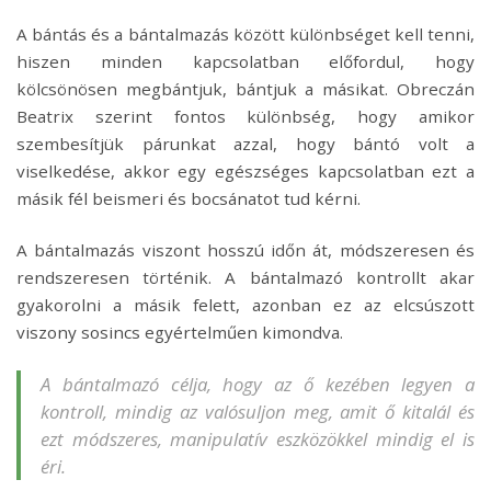
A bántás és a bántalmazás között különbséget kell tenni,
hiszen minden kapcsolatban előfordul, hogy
kölcsönösen megbántjuk, bántjuk a másikat. Obreczán
Beatrix szerint fontos különbség, hogy amikor
szembesítjük párunkat azzal, hogy bántó volt a
viselkedése, akkor egy egészséges kapcsolatban ezt a
másik fél beismeri és bocsánatot tud kérni.
A bántalmazás viszont hosszú időn át, módszeresen és
rendszeresen történik. A bántalmazó kontrollt akar
gyakorolni a másik felett, azonban ez az elcsúszott
viszony sosincs egyértelműen kimondva.
A bántalmazó célja, hogy az ő kezében legyen a
kontroll, mindig az valósuljon meg, amit ő kitalál és
ezt módszeres, manipulatív eszközökkel mindig el is
éri.