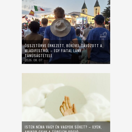
ÖSSZETÖRVE ÉRKEZETT, BÉKÉVEL TÁVOZOTT A
MLADIFESTRŐL – EGY FIATAL LÁNY
TANÚSÁGTÉTELE
2026. 08. 07.
ISTEN NÉMA VAGY ÉN VAGYOK SÜKET? – ILYEN,
AMIKOR CSAK A TÜRELEM OPCIÓ