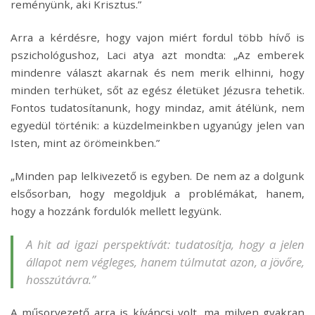
reményünk, aki Krisztus.”
Arra a kérdésre, hogy vajon miért fordul több hívő is
pszichológushoz, Laci atya azt mondta: „Az emberek
mindenre választ akarnak és nem merik elhinni, hogy
minden terhüket, sőt az egész életüket Jézusra tehetik.
Fontos tudatosítanunk, hogy mindaz, amit átélünk, nem
egyedül történik: a küzdelmeinkben ugyanúgy jelen van
Isten, mint az örömeinkben.”
„Minden pap lelkivezető is egyben. De nem az a dolgunk
elsősorban, hogy megoldjuk a problémákat, hanem,
hogy a hozzánk fordulók mellett legyünk.
A hit ad igazi perspektívát: tudatosítja, hogy a jelen
állapot nem végleges, hanem túlmutat azon, a jövőre,
hosszútávra.”
A műsorvezető arra is kíváncsi volt, ma milyen gyakran