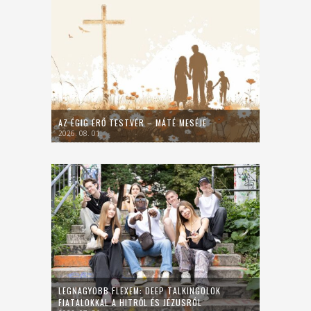
AZ ÉGIG ÉRŐ TESTVÉR – MÁTÉ MESÉJE
2026. 08. 01.
LEGNAGYOBB FLEXEM: DEEP TALKINGOLOK
FIATALOKKAL A HITRŐL ÉS JÉZUSRÓL