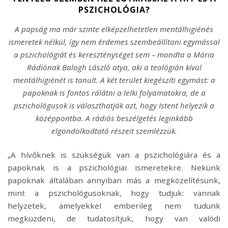
PSZICHOLÓGIA?
A papság ma már szinte elképzelhetetlen mentálhigiénés
ismeretek nélkül, így nem érdemes szembeállítani egymással
a pszichológiát és kereszténységet sem – mondta a Mária
Rádiónak Balogh László atya, aki a teológián kívül
mentálhigiénét is tanult. A két terület kiegészíti egymást: a
papoknak is fontos rálátni a lelki folyamatokra, de a
pszichológusok is választhatják azt, hogy Istent helyezik a
középpontba. A rádiós beszélgetés leginkább
elgondolkodtató részeit szemlézzük.
„A hívőknek is szükségük van a pszichológiára és a
papoknak is a pszichológiai ismeretekre. Nekünk
papoknak általában annyiban más a megközelítésünk,
mint a pszichológusoknak, hogy tudjuk: vannak
helyzetek, amelyekkel emberileg nem tudunk
megküzdeni, de tudatosítjuk, hogy van valódi