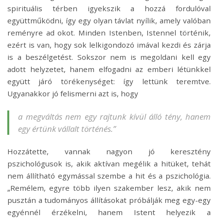
spirituális térben igyekszik a hozzá fordulóval
együttműködni, így egy olyan távlat nyílik, amely valóban
reményre ad okot. Minden Istenben, Istennel történik,
ezért is van, hogy sok lelkigondozó imával kezdi és zárja
is a beszélgetést. Sokszor nem is megoldani kell egy
adott helyzetet, hanem elfogadni az emberi létünkkel
együtt járó törékenységet: így lettünk teremtve.
Ugyanakkor jó felismerni azt is, hogy
a megváltás nem egy rajtunk kívül álló tény, hanem
egy értünk vállalt történés.”
Hozzátette, vannak nagyon jó keresztény
pszichológusok is, akik aktívan megélik a hitüket, tehát
nem állítható egymással szembe a hit és a pszichológia.
„Remélem, egyre több ilyen szakember lesz, akik nem
pusztán a tudományos állításokat próbálják meg egy-egy
egyénnél érzékelni, hanem Istent helyezik a