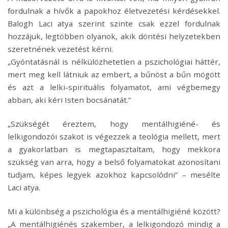
fordulnak a hívők a papokhoz életvezetési kérdésekkel.
Balogh Laci atya szerint szinte csak ezzel fordulnak
hozzájuk, legtöbben olyanok, akik döntési helyzetekben
szeretnének vezetést kérni.
„Gyóntatásnál is nélkülözhetetlen a pszichológiai háttér,
mert meg kell látniuk az embert, a bűnöst a bűn mögött
és azt a lelki-spirituális folyamatot, ami végbemegy
abban, aki kéri Isten bocsánatát.”
„Szükségét éreztem, hogy mentálhigiéné- és
lelkigondozói szakot is végezzek a teológia mellett, mert
a gyakorlatban is megtapasztaltam, hogy mekkora
szükség van arra, hogy a belső folyamatokat azonosítani
tudjam, képes legyek azokhoz kapcsolódni” – mesélte
Laci atya.
Mi a különbség a pszichológia és a mentálhigiéné között?
„A mentálhigiénés szakember, a lelkigondozó mindig a