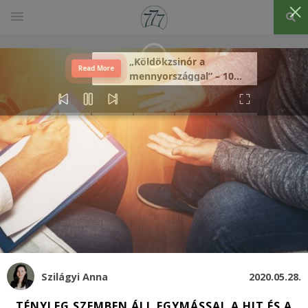
„Köldökzsinór a
Read More
mennyországgal” – 10
férfi vallomása a
rózsafüzérről
Szilágyi Anna
2020.05.28.
TÉNYLEG SZEMBEN ÁLL EGYMÁSSAL A HIT ÉS A