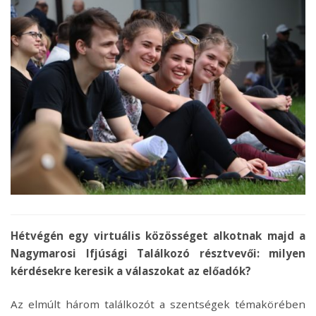
Hétvégén egy virtuális közösséget alkotnak majd a
Nagymarosi Ifjúsági Találkozó résztvevői: milyen
kérdésekre keresik a válaszokat az előadók?
Az elmúlt három találkozót a szentségek témakörében