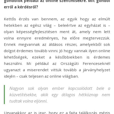
gondolok például az online szentmisékre. Mit gondol
erről a kérdésről?
Kettős érzés van bennem, az egyik hogy az elmúlt
hetekben az egész világ – beleértve az egyházat is –
olyan képességfejlesztésen ment át, amely nem lett
volna ennyire eredményes, ha előre megtervezzük.
Ennek megvannak az áldásos részei, amelyekből sok
dolgot érdemes tovább vinni. Jó hogy vannak ilyen online
lehetőségek, ezeket a későbbiekben is érdemes
használni. Mi például az Országúti Ferenceseknél
ugyanazt a miserendet vittük tovább a járványhelyzet
idején – csak teljesen az online világban.
Nagyon sok olyan ember kapcsolódott bele a
közvetítésekbe, akik egy átlagos hétköznap nem
tudtak volna eljönni.
Ugyanakkor az is igaz, hogy ez a fajta találkozás mégis