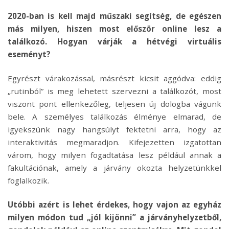
2020-ban is kell majd műszaki segítség, de egészen
más milyen, hiszen most először online lesz a
találkozó. Hogyan várják a hétvégi virtuális
eseményt?
Egyrészt várakozással, másrészt kicsit aggódva: eddig
„rutinból” is meg lehetett szervezni a találkozót, most
viszont pont ellenkezőleg, teljesen új dologba vágunk
bele. A személyes találkozás élménye elmarad, de
igyekszünk nagy hangsúlyt fektetni arra, hogy az
interaktivitás megmaradjon. Kifejezetten izgatottan
várom, hogy milyen fogadtatása lesz például annak a
fakultációnak, amely a járvány okozta helyzetünkkel
foglalkozik.
Utóbbi azért is lehet érdekes, hogy vajon az egyház
milyen módon tud „jól kijönni” a járványhelyzetből,