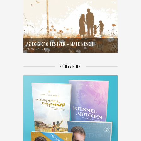
AZ ÉGIG ÉRŐ TESTVÉR – MÁTÉ MESÉJE
2026. 08. 01.
KÖNYVEINK