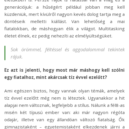
generációjuk: a hűségért például jobban meg kell
küzdeniük, mert kívülről nagyon kevés dolog tartja meg a
döntéseik melletti kiállást. Van lehetőség a mai
fiatalokban, de máshogyan élik a világot. Multitasking
életet élnek, ez pedig nehezíti az elmélyültségüket.
Sok örömmel, féltéssel és aggodalommal tekintek
rájuk.
Ez azt is jelenti, hogy most már máshogy kell szólni
egy fiatalhoz, mint akárcsak tíz évvel ezelőtt?
Ami egészen biztos, hogy vannak olyan témák, amelyek
tíz évvel ezelőtt még nem is léteztek. Ugyanakkor a hit
alapjai nem változnak, legfeljebb a stílus. Nálunk a fél8-as
misén két típusú ember van: aki már nagyon régóta
odajár, illetve van egy állandóan változó fiatalság. Ők
gimnazistaként – egyetemistaként elkezdenek járni a