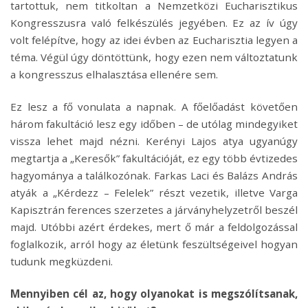
tartottuk, nem titkoltan a Nemzetközi Eucharisztikus
Kongresszusra való felkészülés jegyében. Ez az ív úgy
volt felépítve, hogy az idei évben az Eucharisztia legyen a
téma. Végül úgy döntöttünk, hogy ezen nem változtatunk
a kongresszus elhalasztása ellenére sem.
Ez lesz a fő vonulata a napnak. A főelőadást követően
három fakultáció lesz egy időben – de utólag mindegyiket
vissza lehet majd nézni. Kerényi Lajos atya ugyanúgy
megtartja a „Keresők” fakultációját, ez egy több évtizedes
hagyománya a találkozónak. Farkas Laci és Balázs András
atyák a „Kérdezz – Felelek” részt vezetik, illetve Varga
Kapisztrán ferences szerzetes a járványhelyzetről beszél
majd. Utóbbi azért érdekes, mert ő már a feldolgozással
foglalkozik, arról hogy az életünk feszültségeivel hogyan
tudunk megküzdeni.
Mennyiben cél az, hogy olyanokat is megszólítsanak,