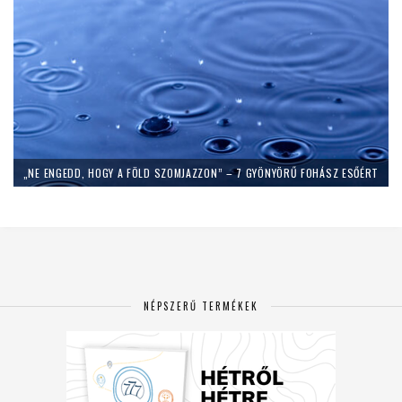
„NE ENGEDD, HOGY A FÖLD SZOMJAZZON” – 7 GYÖNYÖRŰ FOHÁSZ ESŐÉRT
NÉPSZERŰ TERMÉKEK