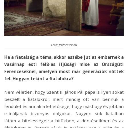
Fotó: ferencesek.hu
Ha a fiatalság a téma, akkor eszébe jut az embernek a
vasárnap esti fél8-as ifjúsági mise az Országúti
Ferenceseknél, amelyen most már generációk nőttek
fel. Hogyan tekint a fiatalokra?
Nem véletlen, hogy Szent II. János Pál pápa is ilyen sokat
beszélt a fiatalokról, mert mindig ott van bennük a
lendület és annak a lehetősége, hogy máshogy és jobban
csináljanak bizonyos dolgokat. Nagyon sok fiatalban
látom a hitelességet: a hitükben, a döntéseikben és az
életükben is. Persze rájuk is hatással van a világ és a