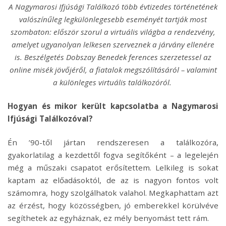
A Nagymarosi Ifjúsági Találkozó több évtizedes történetének
valószínűleg legkülönlegesebb eseményét tartják most
szombaton: először szorul a virtuális világba a rendezvény,
amelyet ugyanolyan lelkesen szerveznek a járvány ellenére
is. Beszélgetés Dobszay Benedek ferences szerzetessel az
online misék jövőjéről, a fiatalok megszólításáról – valamint
a különleges virtuális találkozóról.
Hogyan és mikor került kapcsolatba a Nagymarosi
Ifjúsági Találkozóval?
Én ’90-től jártan rendszeresen a találkozóra,
gyakorlatilag a kezdettől fogva segítőként – a legelején
még a műszaki csapatot erősítettem. Lelkileg is sokat
kaptam az előadásoktól, de az is nagyon fontos volt
számomra, hogy szolgálhatok valahol. Megkaphattam azt
az érzést, hogy közösségben, jó emberekkel körülvéve
segíthetek az egyháznak, ez mély benyomást tett rám.