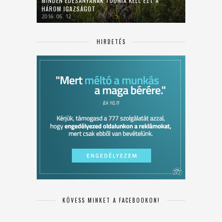
MINDEN ÉDESANYÁNAK TUDNIA KELL EZT A
HÁROM IGAZSÁGOT
2016. 06. 12.
HIRDETÉS
KÖVESS MINKET A FACEBOOKON!