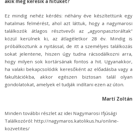
akik még keresik a hitüket?
Ez mindig nehéz kérdés: néhány éve készítettünk egy
hatalmas felmérést, ahol azt láttuk, hogy a nagymarosi
találkozók átlagos résztvevői az „agyonpasztoráltak”
közül kerülnek ki, az átlagéletkor 28 év. Mindig is
próbálkoztunk a nyitással, de itt a személyes találkozás
sokat jelentene, hiszen úgy tudna rácsodálkozni arra,
hogy milyen sok kortársának fontos a hit. Ugyanakkor,
ha valaki bekapcsolódik keresőként az előadásba vagy a
fakultációkba, akkor egészen biztosan talál olyan
gondolatokat, amelyek el tudják indítani ezen az úton.
Martí Zoltán
Minden további részlet az idei Nagymarosi Ifjúsági
Találkozóról: http://nagymaros.katolikus.hu/online-
kozvetites/