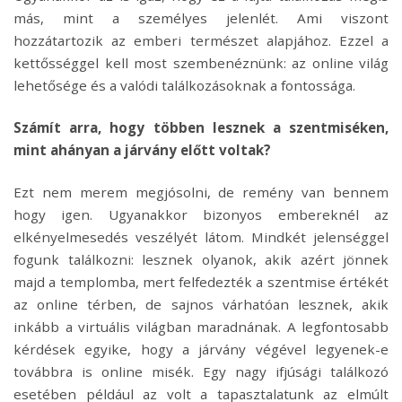
más, mint a személyes jelenlét. Ami viszont
hozzátartozik az emberi természet alapjához. Ezzel a
kettősséggel kell most szembenéznünk: az online világ
lehetősége és a valódi találkozásoknak a fontossága.
Számít arra, hogy többen lesznek a szentmiséken,
mint ahányan a járvány előtt voltak?
Ezt nem merem megjósolni, de remény van bennem
hogy igen. Ugyanakkor bizonyos embereknél az
elkényelmesedés veszélyét látom. Mindkét jelenséggel
fogunk találkozni: lesznek olyanok, akik azért jönnek
majd a templomba, mert felfedezték a szentmise értékét
az online térben, de sajnos várhatóan lesznek, akik
inkább a virtuális világban maradnának. A legfontosabb
kérdések egyike, hogy a járvány végével legyenek-e
továbbra is online misék. Egy nagy ifjúsági találkozó
esetében például az volt a tapasztalatunk az elmúlt