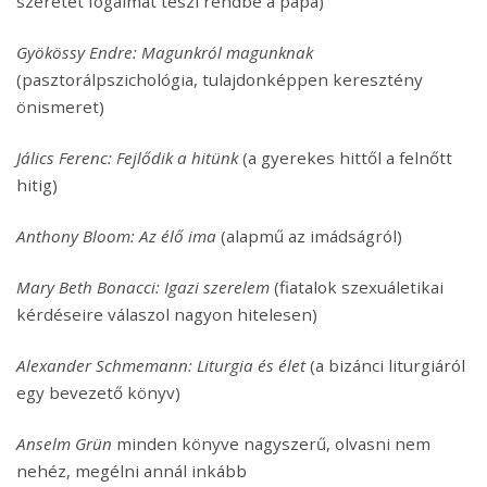
szeretet fogalmát teszi rendbe a pápa)
Gyökössy Endre: Magunkról magunknak
(pasztorálpszichológia, tulajdonképpen keresztény
önismeret)
Jálics Ferenc: Fejlődik a hitünk
(a gyerekes hittől a felnőtt
hitig)
Anthony Bloom: Az élő ima
(alapmű az imádságról)
Mary Beth Bonacci: Igazi szerelem
(fiatalok szexuáletikai
kérdéseire válaszol nagyon hitelesen)
Alexander Schmemann: Liturgia és élet
(a bizánci liturgiáról
egy bevezető könyv)
Anselm Grün
minden könyve nagyszerű, olvasni nem
nehéz, megélni annál inkább