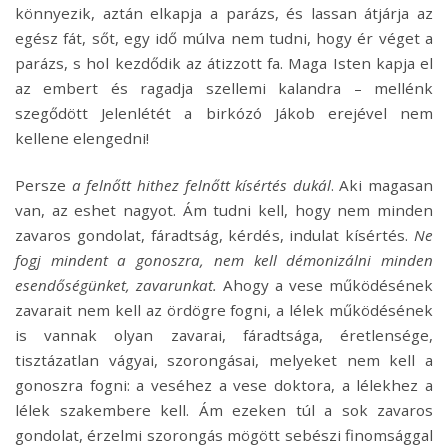
könnyezik, aztán elkapja a parázs, és lassan átjárja az
egész fát, sőt, egy idő múlva nem tudni, hogy ér véget a
parázs, s hol kezdődik az átizzott fa. Maga Isten kapja el
az embert és ragadja szellemi kalandra – mellénk
szegődött Jelenlétét a birkózó Jákob erejével nem
kellene elengedni!
Persze
a felnőtt hithez felnőtt kísértés dukál
. Aki magasan
van, az eshet nagyot. Ám tudni kell, hogy nem minden
zavaros gondolat, fáradtság, kérdés, indulat kísértés.
Ne
fogj mindent a gonoszra, nem kell démonizálni minden
esendőségünket, zavarunkat.
Ahogy a vese működésének
zavarait nem kell az ördögre fogni, a lélek működésének
is vannak olyan zavarai, fáradtsága, éretlensége,
tisztázatlan vágyai, szorongásai, melyeket nem kell a
gonoszra fogni: a veséhez a vese doktora, a lélekhez a
lélek szakembere kell. Ám ezeken túl a sok zavaros
gondolat, érzelmi szorongás mögött sebészi finomsággal