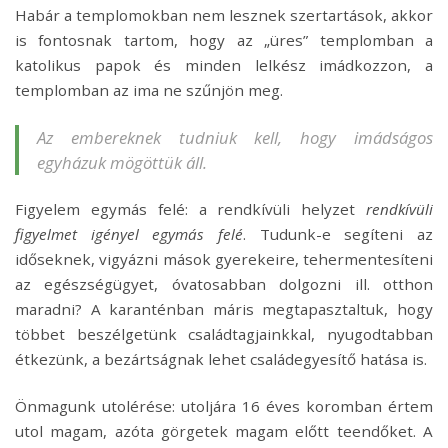
Habár a templomokban nem lesznek szertartások, akkor
is fontosnak tartom, hogy az „üres” templomban a
katolikus papok és minden lelkész imádkozzon, a
templomban az ima ne szűnjön meg.
Az embereknek tudniuk kell, hogy imádságos
egyházuk mögöttük áll.
Figyelem egymás felé: a rendkívüli helyzet
rendkívüli
figyelmet igényel egymás felé
. Tudunk-e segíteni az
időseknek, vigyázni mások gyerekeire, tehermentesíteni
az egészségügyet, óvatosabban dolgozni ill. otthon
maradni? A karanténban máris megtapasztaltuk, hogy
többet beszélgetünk családtagjainkkal, nyugodtabban
étkezünk, a bezártságnak lehet családegyesítő hatása is.
Önmagunk utolérése: utoljára 16 éves koromban értem
utol magam, azóta görgetek magam előtt teendőket. A