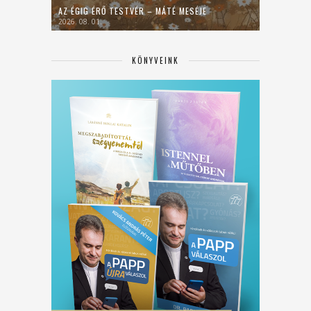
AZ ÉGIG ÉRŐ TESTVÉR – MÁTÉ MESÉJE
2026. 08. 01.
KÖNYVEINK