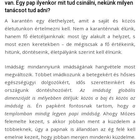
van. Egy pap ilyenkor mit tud csinálni, nekünk milyen
tanácsot tud adni?
A karantén egy élethelyzet, amit a saját és közös
életutunkon értelmezni kell. Nem a karanténnak élünk,
hanem fő életcéljainknak: most így alakult a helyzet, s
most ezen keretekben – de mégiscsak a fő értékeink,
hitünk, döntéseink, életpályánk szerint kell élnünk.
Imádság: mindannyiunk imádságának hangvétele most
megváltozik. Többet imádkozunk a betegekért és hősies
egészségügyi dolgozókért, idős szeretteinkért és
országunk döntéshozóiért.
Az imádság globális
dimenzióját is mélyebben átéljük: közös a baj és közös az
imádság is.
Én papként fontosnak tartom, hogy
a
templomban mindig legyen papi imádság
. Ahogy Mózes
felemelte kezeit, s akkor jobban ment a küzdelem a
többieknek, úgy a papnak is állandóan az ég felé kell
emelnie kezeit, hogy jobban menjen mindenki küzdelme.