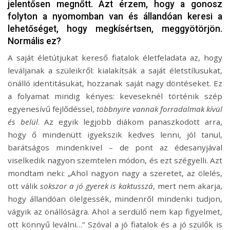
jelentősen megnőtt. Azt érzem, hogy a gonosz
folyton a nyomomban van és állandóan keresi a
lehetőséget, hogy megkísértsen, meggyötörjön.
Normális ez?
A saját életútjukat kereső fiatalok életfeladata az, hogy
leváljanak a szüleikről: kialakítsák a saját életstílusukat,
önálló identitásukat, hozzanak saját nagy döntéseket. Ez
a folyamat mindig kényes: keveseknél történik szép
egyenesívű fejlődéssel,
többnyire vannak forradalmak kívül
és belül
. Az egyik legjobb diákom panaszkodott arra,
hogy ő mindenütt igyekszik kedves lenni, jól tanul,
barátságos mindenkivel – de pont az édesanyjával
viselkedik nagyon szemtelen módon, és ezt szégyelli. Azt
mondtam neki: „Ahol nagyon nagy a szeretet, az ölelés,
ott válik
sokszor a jó gyerek is kaktusszá
, mert nem akarja,
hogy állandóan ölelgessék, mindenről mindenki tudjon,
vágyik az önállóságra. Ahol a serdülő nem kap figyelmet,
ott könnyű leválni…” Szóval a jó fiatalok és a jó szülők is