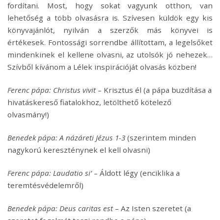
fordítani. Most, hogy sokat vagyunk otthon, van
lehetőség a több olvasásra is. Szívesen küldök egy kis
könyvajánlót, nyilván a szerzők más könyvei is
értékesek. Fontossági sorrendbe állítottam, a legelsőket
mindenkinek el kellene olvasni, az utolsók jó nehezek…
Szívből kívánom a Lélek inspirációját olvasás közben!
Ferenc pápa: Christus vivit
– Krisztus él (a pápa buzdítása a
hivatáskereső fiatalokhoz, letölthető kötelező
olvasmány!)
Benedek pápa: A názáreti Jézus 1-3
(szerintem minden
nagykorú kereszténynek el kell olvasni)
Ferenc pápa: Laudatio si’
– Áldott légy (enciklika a
teremtésvédelemről)
Benedek pápa: Deus caritas est
– Az Isten szeretet (a