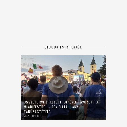
BLOGOK ÉS INTERJÚK
ÖSSZETÖRVE ÉRKEZETT, BÉKÉVEL TÁVOZOTT A
MLADIFESTRŐL – EGY FIATAL LÁNY
TANÚSÁGTÉTELE
2026. 08. 07.