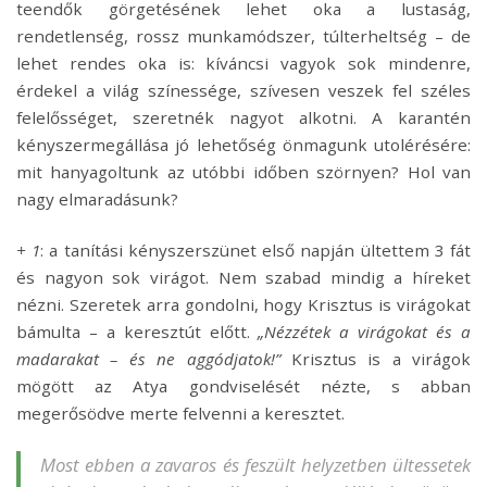
teendők görgetésének lehet oka a lustaság,
rendetlenség, rossz munkamódszer, túlterheltség – de
lehet rendes oka is: kíváncsi vagyok sok mindenre,
érdekel a világ színessége, szívesen veszek fel széles
felelősséget, szeretnék nagyot alkotni. A karantén
kényszermegállása jó lehetőség önmagunk utolérésére:
mit hanyagoltunk az utóbbi időben szörnyen? Hol van
nagy elmaradásunk?
+ 1
: a tanítási kényszerszünet első napján ültettem 3 fát
és nagyon sok virágot. Nem szabad mindig a híreket
nézni. Szeretek arra gondolni, hogy Krisztus is virágokat
bámulta – a keresztút előtt.
„Nézzétek a virágokat és a
madarakat – és ne aggódjatok!”
Krisztus is a virágok
mögött az Atya gondviselését nézte, s abban
megerősödve merte felvenni a keresztet.
Most ebben a zavaros és feszült helyzetben ültessetek