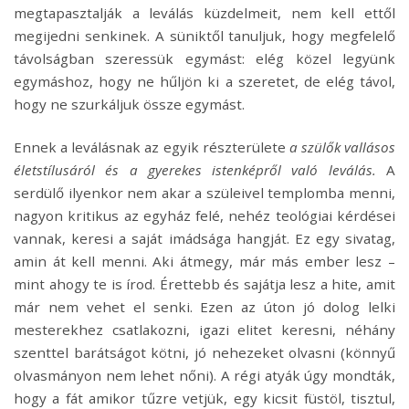
megtapasztalják a leválás küzdelmeit, nem kell ettől
megijedni senkinek. A süniktől tanuljuk, hogy megfelelő
távolságban szeressük egymást: elég közel legyünk
egymáshoz, hogy ne hűljön ki a szeretet, de elég távol,
hogy ne szurkáljuk össze egymást.
Ennek a leválásnak az egyik részterülete
a szülők vallásos
életstílusáról és a gyerekes istenképről való leválás.
A
serdülő ilyenkor nem akar a szüleivel templomba menni,
nagyon kritikus az egyház felé, nehéz teológiai kérdései
vannak, keresi a saját imádsága hangját. Ez egy sivatag,
amin át kell menni. Aki átmegy, már más ember lesz –
mint ahogy te is írod. Érettebb és sajátja lesz a hite, amit
már nem vehet el senki. Ezen az úton jó dolog lelki
mesterekhez csatlakozni, igazi elitet keresni, néhány
szenttel barátságot kötni, jó nehezeket olvasni (könnyű
olvasmányon nem lehet nőni). A régi atyák úgy mondták,
hogy a fát amikor tűzre vetjük, egy kicsit füstöl, tisztul,