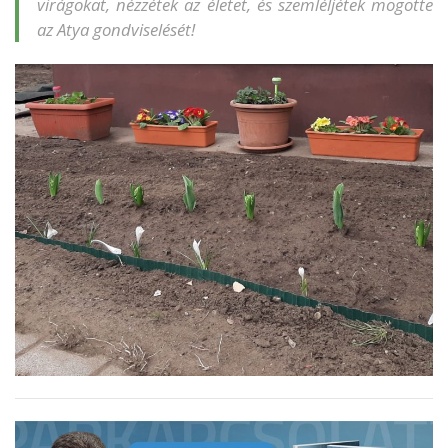
virágokat, nézzétek az életet, és szemléljétek mögötte
az Atya gondviselését!