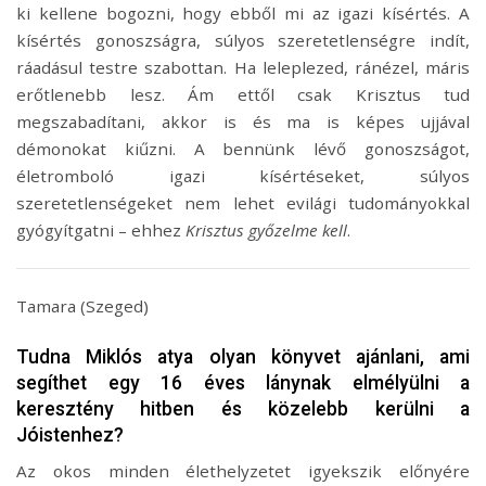
ki kellene bogozni, hogy ebből mi az igazi kísértés. A
kísértés gonoszságra, súlyos szeretetlenségre indít,
ráadásul testre szabottan. Ha leleplezed, ránézel, máris
erőtlenebb lesz. Ám ettől csak Krisztus tud
megszabadítani, akkor is és ma is képes ujjával
démonokat kiűzni. A bennünk lévő gonoszságot,
életromboló igazi kísértéseket, súlyos
szeretetlenségeket nem lehet evilági tudományokkal
gyógyítgatni – ehhez
Krisztus győzelme kell
.
Tamara (Szeged)
Tudna Miklós atya olyan könyvet ajánlani, ami
segíthet egy 16 éves lánynak elmélyülni a
keresztény hitben és közelebb kerülni a
Jóistenhez?
Az okos minden élethelyzetet igyekszik előnyére