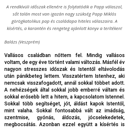
A rendkívüli időszak ellenére is folytatódik a Papp válaszol,
sőt talán most van igazán nagy szükség Papp Miklós
görögkatolikus pap és családapa hiteles válaszaira. A
kísértés, a karantén és rengeteg ajánlott könyv a terítéken!
Balázs (Veszprém)
Vallásos családban nőttem fel. Mindig vallásos
voltam, de egy éve történt valami változás. Másfél év
nagyon stresszes időszak és Istentől eltávolodás
után pánikbeteg lettem. Visszatértem Istenhez, aki
nemcsak visszafogadott, annál sokkal többet adott.
A nehézségek által sokkal jobb emberré váltam és
sokkal erősebb lett a hitem, a kapcsolatom Istennel.
Sokkal több segítséget, jót, áldást kapok Istentől,
mint valaha. Sokkal fontosabbá vált az imádság,
szentmise, gyónás, áldozás, jócselekedetek,
megbocsátás. Azonban ezzel együtt a kísértés is