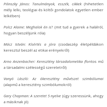
Pilinszky János: Tanulmányok, esszék, cikkek
(hihetetlen
mély lelki, teológiai és költői gondolatok egyetlen ember
lelkében)
Polcz Alaine: Meghalok én is
? (mit tud a gyerek a halálról,
hogyan beszéljünk róla)
Mácz István: Kísértés a jóra
(csodaszép életpéldákon
keresztül beszél az etikai erényekről)
Arno Anzenbacher: Keresztény társadalometika (
fontos mű
a társadalmi szélességű szeretetről)
Vanyó László: Az ókeresztény művészet szimbólumai
(alapmű a keresztény szimbólumokról)
Gary Chapman: A szeretet 5 nyelve
(úgy szeressünk, ahogy
a másiknak jó)