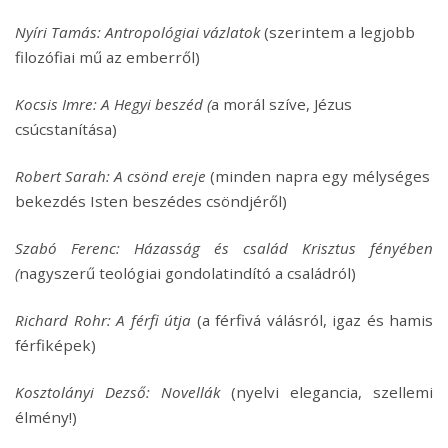
Nyíri Tamás: Antropológiai vázlatok
(szerintem a legjobb
filozófiai mű az emberről)
Kocsis Imre: A Hegyi beszéd (
a morál szíve, Jézus
csúcstanítása)
Robert Sarah: A csönd ereje
(minden napra egy mélységes
bekezdés Isten beszédes csöndjéről)
Szabó Ferenc: Házasság és család Krisztus fényében
(
nagyszerű teológiai gondolatindító a családról)
Richard Rohr: A férfi útja
(a férfivá válásról, igaz és hamis
férfiképek)
Kosztolányi Dezső: Novellák
(nyelvi elegancia, szellemi
élmény!)