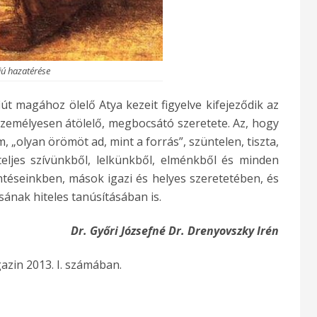
iú hazatérése
t magához ölelő Atya kezeit figyelve kifejeződik az
 személyesen átölelő, megbocsátó szeretete. Az, hogy
, „olyan örömöt ad, mint a forrás”, szüntelen, tiszta,
teljes szívünkből, lelkünkből, elménkből és minden
ntéseinkben, mások igazi és helyes szeretetében, és
ának hiteles tanúsításában is.
Dr. Győri Józsefné Dr. Drenyovszky Irén
gazin 2013. I. számában.