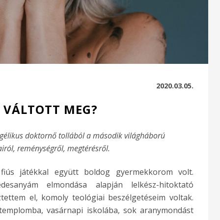
2020.03.05.
 VÁLTOTT MEG?
ngélikus doktornő tollából a második világháború
ról, reménységről, megtérésről.
fiús játékkal együtt boldog gyermekkorom volt.
desanyám elmondása alapján lelkész-hitoktató
tettem el, komoly teológiai beszélgetéseim voltak.
 templomba, vasárnapi iskolába, sok aranymondást