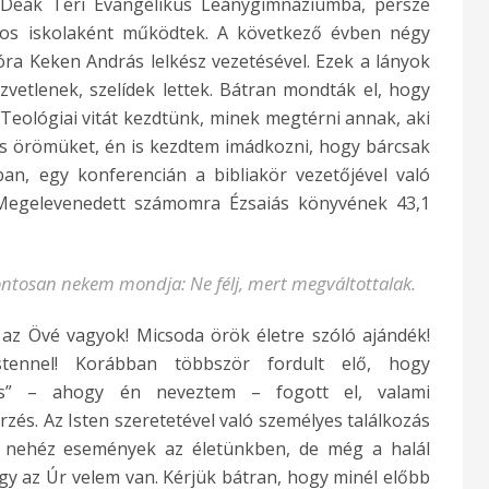
 Deák Téri Evangélikus Leánygimnáziumba, persze
nos iskolaként működtek. A következő évben négy
óra Keken András lelkész vezetésével. Ezek a lányok
zvetlenek, szelídek lettek. Bátran mondták el, hogy
Teológiai vitát kezdtünk, minek megtérni annak, aki
tós örömüket, én is kezdtem imádkozni, hogy bárcsak
an, egy konferencián a bibliakör vezetőjével való
 Megelevenedett számomra Ézsaiás könyvének 43,1
ontosan nekem mondja: Ne félj, mert megváltottalak.
 az Övé vagyok! Micsoda örök életre szóló ajándék!
tennel! Korábban többször fordult elő, hogy
zés” – ahogy én neveztem – fogott el, valami
és. Az Isten szeretetével való személyes találkozás
 nehéz események az életünkben, de még a halál
y az Úr velem van. Kérjük bátran, hogy minél előbb