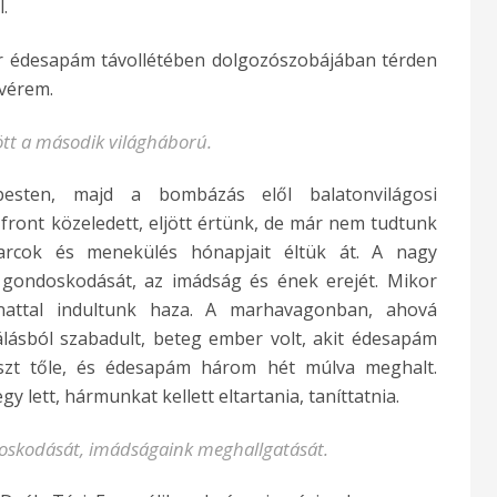
l.
r édesapám távollétében dolgozószobájában térden
tvérem.
ött a második világháború.
esten, majd a bombázás elől balatonvilágosi
front közeledett, eljött értünk, de már nem tudtunk
harcok és menekülés hónapjait éltük át. A nagy
gondoskodását, az imádság és ének erejét. Mikor
onattal indultunk haza. A marhavagonban, ahová
álásból szabadult, beteg ember volt, akit édesapám
uszt tőle, és édesapám három hét múlva meghalt.
lett, hármunkat kellett eltartania, taníttatnia.
doskodását, imádságaink meghallgatását.