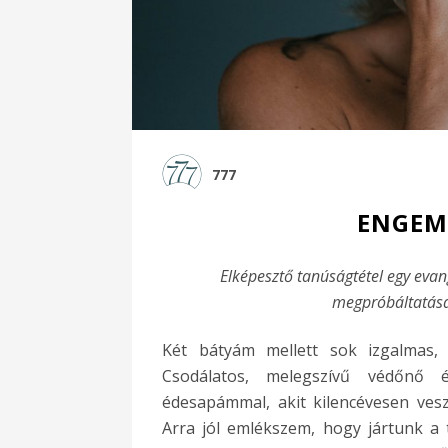
777
ENGEM
Elképesztő tanúságtétel egy eva
megpróbáltatásai
Két bátyám mellett sok izgalmas, 
Csodálatos, melegszívű védőnő é
édesapámmal, akit kilencévesen vesz
Arra jól emlékszem, hogy jártunk a