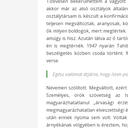
Tízévesen bekerülhettem a vágyott
akkor már az alsó osztályok általá
osztálytársam is készült a konfirmáci
teljesen megváltoztak, aranyosak, kö
ők milyen boldogok, mert megtértek. 
amúgy is hisz. Azután látva az ő tar
én is megtérnék. 1947 nyarán Tahib
beszélgetés közben csoda történt.
verse.
Egész valómat átjárta, hogy Isten p
Nevemen szólított. Megváltott, ezért
Személyes, örök szövetség az Is
magyarázhatatlanul „árvasági ér
megmagyarázhatatlan elveszettségi érz
után ennek nyoma sem volt. Voltak
árnyékának völgyében is éreztem, hog