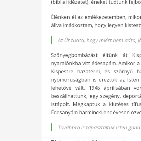
(bibliai idézetet), éneket tudtunk fejbő
Élénken él az emlékezetemben, miko
állva imádkoztam, hogy legyen kistes
Az Úr tudta, hogy miért nem adta, j
Szőnyegbombázást éltünk át Kisp
nyaralónkba vitt édesapám. Amikor a 
Kispestre hazatérni, és szörnyű 
nyomorúságban is éreztük az Isten 
lehetővé vált, 1945 áprilisában v
beszállhattunk, egy szegény, deport
istápolt. Megkaptuk a kiütéses tíf
Édesanyám harminckilenc évesen özvegy 
Továbbra is tapasztaltuk Isten gon