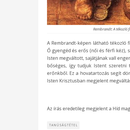
Rembrandt: A tékozló f
A Rembrandt-képen látható tékozló fiú
Ő gyengéd és erős (női és férfi kéz),
Isten megváltott, sajátjának vall engem
bőséges, így tudjuk Istent szeretni 
erőnkből. Ez a hovatartozás segít dö
Isten Krisztusban megjelent megváltás
Az írás eredetileg megjelent a Híd ma
TANÚSÁGTÉTEL