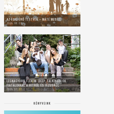
AZ ÉGIG ÉRŐ TESTVÉR – MÁTÉ MESÉJE
2026. 08. 01.
LEGNAGYOBB FLEXEM: DEEP TALKINGOLOK
FIATALOKKAL A HITRŐL ÉS JÉZUSRÓL
2026. 07. 31.
KÖNYVEINK