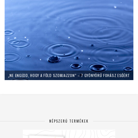
„NE ENGEDD, HOGY A FÖLD SZOMJAZZON” – 7 GYÖNYÖRŰ FOHÁSZ ESŐÉRT
NÉPSZERŰ TERMÉKEK