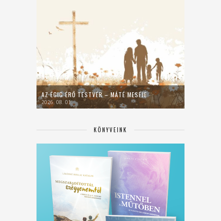
AZ ÉGIG ÉRŐ TESTVÉR – MÁTÉ MESÉJE
2026. 08. 01.
KÖNYVEINK