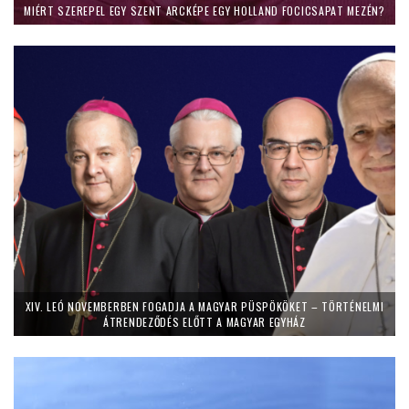
MIÉRT SZEREPEL EGY SZENT ARCKÉPE EGY HOLLAND FOCICSAPAT MEZÉN?
XIV. LEÓ NOVEMBERBEN FOGADJA A MAGYAR PÜSPÖKÖKET – TÖRTÉNELMI
ÁTRENDEZŐDÉS ELŐTT A MAGYAR EGYHÁZ