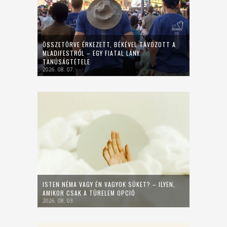
ÖSSZETÖRVE ÉRKEZETT, BÉKÉVEL TÁVOZOTT A
MLADIFESTRŐL – EGY FIATAL LÁNY
TANÚSÁGTÉTELE
2026. 08. 07.
ISTEN NÉMA VAGY ÉN VAGYOK SÜKET? – ILYEN,
AMIKOR CSAK A TÜRELEM OPCIÓ
2026. 08. 03.