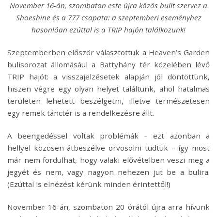
November 16-án, szombaton este újra közös bulit szervez a
Shoeshine és a 777 csapata: a szeptemberi eseményhez
hasonlóan ezúttal is a TRIP hajón találkozunk!
Szeptemberben először választottuk a Heaven’s Garden
bulisorozat állomásául a Battyhány tér közelében lévő
TRIP hajót: a visszajelzésetek alapján jól döntöttünk,
hiszen végre egy olyan helyet találtunk, ahol hatalmas
területen lehetett beszélgetni, illetve természetesen
egy remek tánctér is a rendelkezésre állt.
A beengedéssel voltak problémák – ezt azonban a
hellyel közösen átbeszélve orvosolni tudtuk – így most
már nem fordulhat, hogy valaki elővételben veszi meg a
jegyét és nem, vagy nagyon nehezen jut be a bulira.
(Ezúttal is elnézést kérünk minden érintettől!)
November 16-án, szombaton 20 órától újra arra hívunk