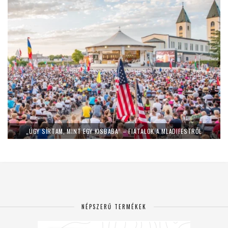
„ÚGY SÍRTAM, MINT EGY KISBABA” – FIATALOK A MLADIFESTRŐL
NÉPSZERŰ TERMÉKEK