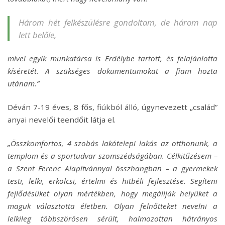
Három hét felkészülésre gondoltam, de három nap
lett belőle,
mivel egyik munkatársa is Erdélybe tartott, és felajánlotta
kíséretét. A szükséges dokumentumokat a fiam hozta
utánam.”
Déván 7-19 éves, 8 fős, fiúkból álló, úgynevezett „család”
anyai nevelői teendőit látja el.
„Összkomfortos, 4 szobás lakótelepi lakás az otthonunk, a
templom és a sport­udvar szomszédságában. Célkitűzésem –
a Szent Ferenc Alapítvánnyal összhangban – a gyermekek
testi, lelki, erkölcsi, értelmi és hitbéli fejlesztése. Segíteni
fejlődésüket olyan mértékben, hogy megállják helyüket a
maguk választotta életben. Olyan felnőtteket nevelni a
lelkileg többszörösen sérült, halmozottan hátrányos