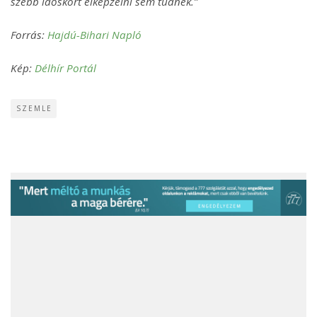
szebb időskort elképzelni sem tudnék.”
Forrás:
Hajdú-Bihari Napló
Kép:
Délhír Portál
SZEMLE