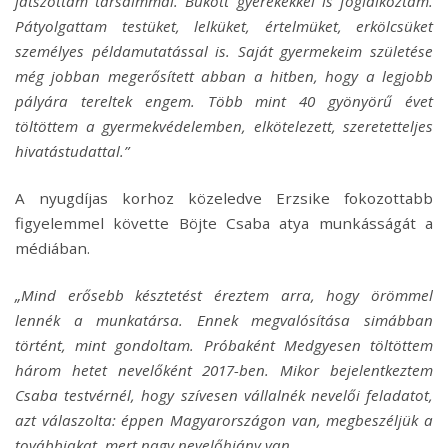
játszottam társaimmal. Bukott gyerekekkel is foglalkoztam.
Pá­tyolgattam testüket, lelküket, értelmüket, erkölcsüket
személyes példamutatással is. Saját gyermekeim születése
még jobban megerősített abban a hitben, hogy a legjobb
pályára tereltek engem. Több mint 40 gyönyörű évet
töltöttem a gyermekvédelemben, elkötelezett, szeretetteljes
hivatástudattal.”
A nyugdíjas korhoz közeledve Erzsike fokozottabb
figyelemmel követte Böjte Csaba atya munkásságát a
médiában.
„Mind erősebb késztetést éreztem arra, hogy örömmel
lennék a munkatársa. Ennek megvalósítása simábban
történt, mint gondoltam. Próbaként Medgyesen töltöttem
három hetet nevelőként 2017-ben. Mikor bejelentkeztem
Csaba testvérnél, hogy szívesen vállalnék nevelői feladatot,
azt válaszolta: éppen Magyarországon van, megbeszéljük a
továbbiakat, mert nagy nevelőhiány van.