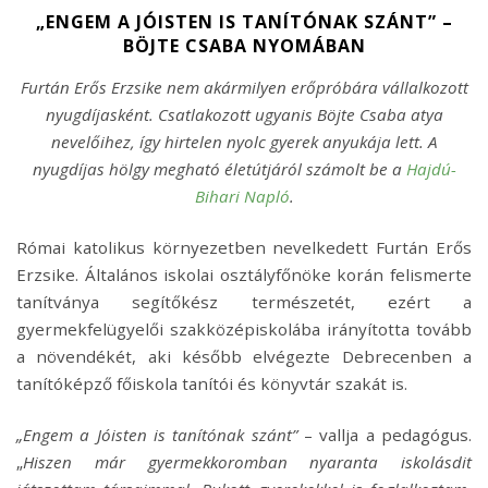
„ENGEM A JÓISTEN IS TANÍTÓNAK SZÁNT” –
BÖJTE CSABA NYOMÁBAN
Furtán Erős Erzsike nem akármilyen erőpróbára vállalkozott
nyugdíjasként. Csatlakozott ugyanis Böjte Csaba atya
nevelőihez, így hirtelen nyolc gyerek anyukája lett. A
nyugdíjas hölgy megható életútjáról számolt be a
Hajdú-
Bihari Napló
.
Római katolikus környezetben nevelkedett Furtán Erős
Erzsike. Általános iskolai osztályfőnöke korán felismerte
tanítványa segítőkész természetét, ezért a
gyermekfelügyelői szakközépiskolába irányította tovább
a növendékét, aki később elvégezte Debrecenben a
tanítóképző főiskola tanítói és könyvtár szakát is.
„Engem a Jóisten is tanítónak szánt”
– vallja a pedagógus.
„
Hiszen már gyermekkoromban nyaranta iskolásdit