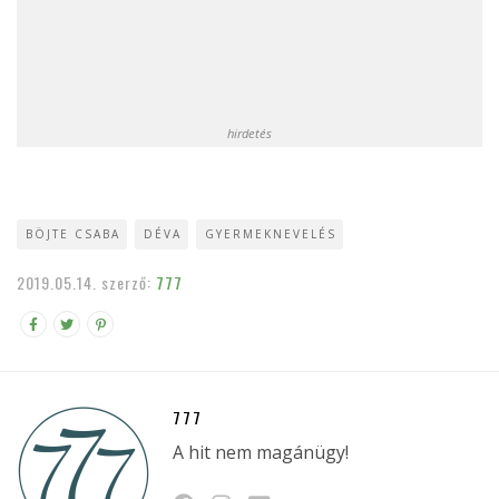
hirdetés
BÖJTE CSABA
DÉVA
GYERMEKNEVELÉS
2019.05.14.
szerző:
777
777
A hit nem magánügy!