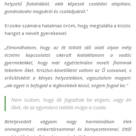
helyzetű fiatalokból, akik képesek családot alapítani,
gondoskodni magukról és családjukról.”
Erzsike számára hatalmas öröm, hogy megtalálta a közös
hangot a nevelt gyerekeivel.
„Elmondhatom, hogy az itt töltött idő alatt olyan mély
érzelmi kapcsolatot sikerült kialakítanom a vadóc
gyermekekkel, hogy már egyértelműen nevelt fiaimnak
tekintem őket. Krisztus-követőként vallom az Ő szavaival, s
erősítésként a kényes helyzetekben, vigasztalom magam:
„aki egyet is befogad a legkisebbek közül, engem fogad be.”
Nem tudom, hogy ők fogadtak be engem, vagy én
őket, de az egymásra találás maga a csoda.
Beteljesedett vágyam: nagy harmóniában élek
önmagammal, embertársaimmal és környezetemmel. Ettől