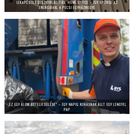
LEKAPCSOLT DÍSZKIVILÁGÍTÁS, HOME OFFICE – ÍGY SPÓROL AZ
ENERGIÁVAL A PÉCSI EGYHÁZMEGYE
„EZ EGY ÁLOM BETELJESÜLÉSE” – EGY NAPIG KUKÁSNAK ÁLLT EGY LENGYEL
PAP