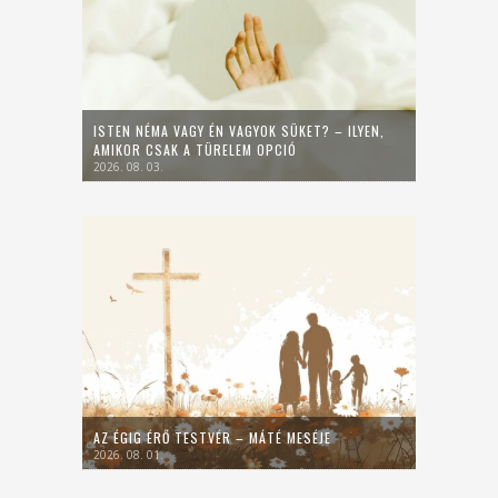
ISTEN NÉMA VAGY ÉN VAGYOK SÜKET? – ILYEN,
AMIKOR CSAK A TÜRELEM OPCIÓ
2026. 08. 03.
AZ ÉGIG ÉRŐ TESTVÉR – MÁTÉ MESÉJE
2026. 08. 01.