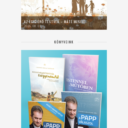
AZ ÉGIG ÉRŐ TESTVÉR – MÁTÉ MESÉJE
2026. 08. 01.
KÖNYVEINK