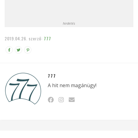
hirdetés
2019.04.26.
szerző:
777
777
A hit nem magánügy!