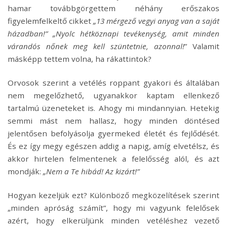
hamar továbbgörgettem néhány erőszakos
figyelemfelkeltő cikket
„13 mérgező vegyi anyag van a saját
házadban!” „Nyolc hétköznapi tevékenység, amit minden
várandós nőnek meg kell szüntetnie, azonnal!
” Valamit
másképp tettem volna, ha rákattintok?
Orvosok szerint a vetélés roppant gyakori és általában
nem megelőzhető, ugyanakkor kaptam ellenkező
tartalmú üzeneteket is. Ahogy mi mindannyian. Hetekig
semmi mást nem hallasz, hogy minden döntésed
jelentősen befolyásolja gyermeked életét és fejlődését.
És ez így megy egészen addig a napig, amíg elvetélsz, és
akkor hirtelen felmentenek a felelősség alól, és azt
mondják:
„Nem a Te hibád! Az kizárt!”
Hogyan kezeljük ezt? Különböző megközelítések szerint
„minden apróság számít”, hogy mi vagyunk felelősek
azért, hogy elkerüljünk minden vetéléshez vezető