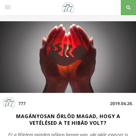
777
2019.04.26.
MAGÁNYOSAN ŐRLÖD MAGAD, HOGY A
VETÉLÉSED A TE HIBÁD VOLT?
Ez a félelem minden nőben benne van, aki akár egyszer is