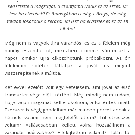
elvesztette a magzatját, a csontjaiba ivódik ez az érzés. Mi
lesz ha elvetélek? Ez önmagában is elég szörnyű, de még
tovább fokozódik a kérdés: Mi lesz ha elvetélek és ez az én
hibám?
Még nem is vagyok újra várandós, és ez a félelem még
mindig eszembe jut, miközben örömmel várom azt a
napot, amikor újra elkezdhetünk próbálkozni. Az én
félelmeim sötéten láttatják a jövőt és megint
visszarepítenek a múltba.
Két évvel ezelőtt volt egy vetélésem, ami jóval az első
trimeszter vége előtt történt. Még mindig nem tudom,
hogy vajon magamat kell-e okolnom, a történtek miatt.
Ezerszer is végiggondoltam már minden percét annak a
hétnek: valami nem megfelelőt ettem? Túl stresszes
voltam? Vallásosabban kellett volna hozzáállnom a
várandós időszakhoz? Elfelejtettem valamit? Talán túl