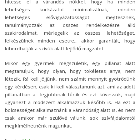
hitesse el a várandós nőkkel, hogy ha minden
lehetséges kockázatot minimalizálnak, minden
lehetséges elővigyázatosságot megtesznek,
tanulmányozzák az összes rendelkezésre álló
szakirodalmat, mérlegelik az összes lehetőséget,
felkészülnek minden esetre… akkor garantált, hogy
kihordhatják a szívük alatt fejlődő magzatot.
Mikor egy gyermek megszületik, egy pillanat alatt
megtanuljuk, hogy olyan, hogy tökéletes anya, nem
létezik. Rá kell jöjjünk, nem számít mennyit gyötrődünk
egy kérdésen, csak ki kell választanunk azt, ami az adott
pillanatban a legjobbnak tűnik és ezt kövessük, majd
ugyanezt a módszert alkalmazzuk később is. Ha ezt a
bölcsességet alkalmaznánk a várandóság alatt is, és nem
csak amikor már szülővé válunk, sok szívfájdalomtól
megkímélhetnénk magunkat.