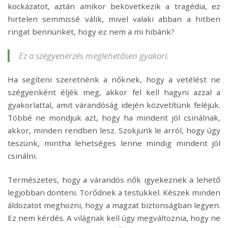
kockázatot, aztán amikor bekövetkezik a tragédia, ez
hirtelen semmissé válik, mivel valaki abban a hitben
ringat bennünket, hogy ez nem a mi hibánk?
Ez a szégyenérzés meglehetősen gyakori.
Ha segíteni szeretnénk a nőknek, hogy a vetélést ne
szégyenként éljék meg, akkor fel kell hagyni azzal a
gyakorlattal, amit várandóság idején közvetítünk feléjük.
Többé ne mondjuk azt, hogy ha mindent jól csinálnak,
akkor, minden rendben lesz. Szokjunk le arról, hogy úgy
teszünk, mintha lehetséges lenne mindig mindent jól
csinálni.
Természetes, hogy a várandós nők igyekeznek a lehető
legjobban dönteni. Törődnek a testükkel. Készek minden
áldozatot meghozni, hogy a magzat biztonságban legyen.
Ez nem kérdés. A világnak kell úgy megváltoznia, hogy ne