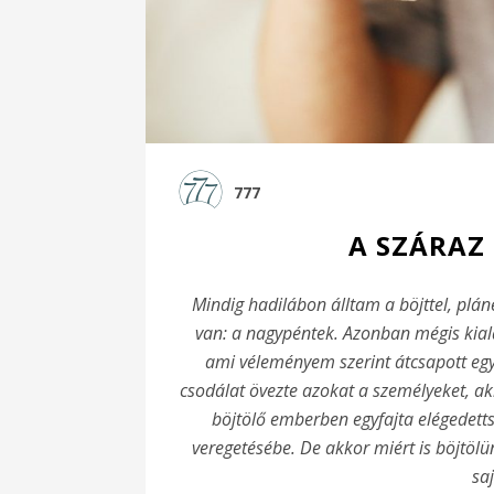
777
A SZÁRAZ
Mindig hadilábon álltam a böjttel, plán
van: a nagypéntek. Azonban mégis kial
ami véleményem szerint átcsapott egy
csodálat övezte azokat a személyeket, ak
böjtölő emberben egyfajta elégedett
veregetésébe. De akkor miért is böjtölü
sa