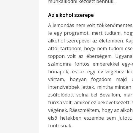
munkálkodni kezdett bennük…
Az alkohol szerepe
A lemondás nem volt zökkenőmentes.
le egy programot, mert tudtam, hog
alkohol szerepével az életemben. Kap
attól tartanom, hogy nem tudom ese
toppon volt az éberségem. Ugyanak
számomra fontos emberekkel egy-e
hónapok, és az egy év végéhez köz
vártam, hogyan fogadom majd új
intenzívebbek lettek, mintha minden
zsúfolódott volna be! Bevallom, má
furcsa volt, amikor ez bekövetkezett.
végének. Ráeszméltem, hogy az alkohol
első hetekben eszembe sem jutott
fontosnak.