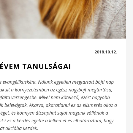
2018.10.12.
 ÉVEM TANULSÁGAI
e evangélikusként. Nálunk egyetlen megtartott böjti nap
akult a környezetemben az egész nagyböjt megtartása,
fajta versengésbe. Mivel nem kötelező, ezért nagyobb
ik belevágtak. Akarva, akaratlanul ez az elismerés okoz a
séget, és könnyen átcsaphat saját magunk vállának a
nk? Ez a kérdés égette a lelkemet és elhatároztam, hogy
ját akcióba kezdek.