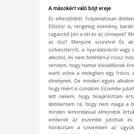
A másokért való böjt ereje
És elkezdődött. Folyamatosan döbbe
Először is, rengeteg esemény, baráti 
ragasztó! Jön a tél és az ünnepek? Me
az ősz? Menjünk szüretre! És ak
szilveszterről, a nyaralásokról vagy
alkohol, és nem feltétlenül rossz módo
vennem, hogy hamar kívülállónak ére
esett volna a melegben egy fröccs a
élménynek.
De minden egyes alkalomm
hogy miért is csinálom. Eszembe juto
lett nekem, hogy felajánlottam ért
döbbentem rá, hogy nem maga a böj
minden lemondással elmondok értük.
emberek az eszembe jutottak és 
hordoztam a szívemben az ügyüke