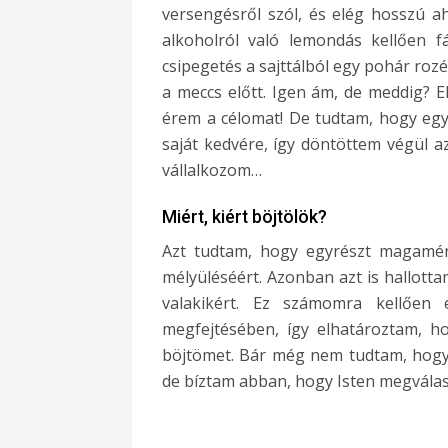
versengésről szól, és elég hosszú ah
alkoholról való lemondás kellően f
csipegetés a sajttálból egy pohár rozé
a meccs előtt. Igen ám, de meddig?
érem a célomat! De tudtam, hogy egy
saját kedvére, így döntöttem végül 
vállalkozom…
Miért, kiért böjtölök?
Azt tudtam, hogy egyrészt magamért
mélyüléséért. Azonban azt is hallottam
valakikért. Ez számomra kellően 
megfejtésében, így elhatároztam, h
böjtömet. Bár még nem tudtam, hogy
de bíztam abban, hogy Isten megválas