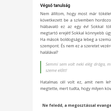
Végső tanulság
Nem állítom, hogy most már tökélet
következett be a szívemben hordozo
hiábavaló ez az egy év! Sokkal tö
megtartó erejét! Sokkal könnyebb úg
Ha mások boldogsága lebeg a szemün
szempont. És nem ez a szeretet vezére
halálával?
Semmi sem volt neki elég drága, m
szeme előtt!
Hatalmas cél volt ez, amit nem lehe
megtette, mert tudta, hogy milyen k
Ne feledd, a megosztással evange