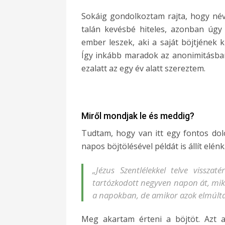
Sokáig gondolkoztam rajta, hogy névv
talán kevésbé hiteles, azonban úgy
ember leszek, aki a saját böjtjének k
Így inkább maradok az anonimitásban,
ezalatt az egy év alatt szereztem.
Miről mondjak le és meddig?
Tudtam, hogy van itt egy fontos dolo
napos böjtölésével példát is állít elénk
„Jézus Szentlélekkel telve vissza
tartózkodott negyven napon át, mik
a napokban, de amikor azok elmúltak
Meg akartam érteni a böjtöt. Azt 