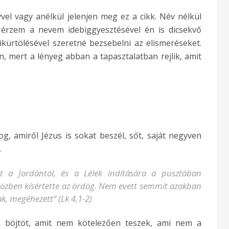
el vagy anélkül jelenjen meg ez a cikk. Név nélkül
 érzem a nevem idebiggyesztésével én is dicsekvő
ikürtölésével szeretné bezsebelni az elismeréseket.
 mert a lényeg abban a tapasztalatban rejlik, amit
g, amiről Jézus is sokat beszél, sőt, saját negyven
.
tért a Jordántól, és a Lélek indítására a pusztában
özben kísértette az ördög. Nem evett semmit azokban
, megéhezett” (Lk 4,1-2)
a böjtöt, amit nem kötelezően teszek, ami nem a