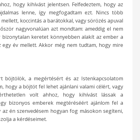
hoz, hogy kihívást jelentsen. Felfedeztem, hogy az
ájdalmas lenne, így megfogadtam ezt. Nincs több
 mellett, koccintás a barátokkal, vagy sörözés apuval
 Először nagyvonalúan azt mondtam: ameddig el nem
 bizonytalan keretet könnyebben alakít az ember a
az egy év mellett. Akkor még nem tudtam, hogy mire
 böjtölök, a megértésért és az Istenkapcsolatom
, hogy a böjtöt fel lehet ajánlani valami célért, vagy
érthetetlen volt ahhoz, hogy kihívást lássak a
ogy bizonyos emberek megtéréséért ajánlom fel a
 az én szenvedésem hogyan fog másokon segíteni,
zolja a kérdéseimet.