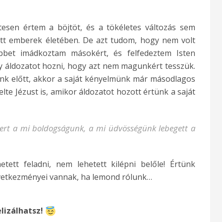
esen értem a böjtöt, és a tökéletes változás sem
tt emberek életében. De azt tudom, hogy nem volt
bbet imádkoztam másokért, és felfedeztem Isten
y áldozatot hozni, hogy azt nem magunkért tesszük.
k előtt, akkor a saját kényelmünk már másodlagos
lte Jézust is, amikor áldozatot hozott értünk a saját
ert a mi boldogságunk, a mi üdvösségünk lebegett a
tett feladni, nem lehetett kilépni belőle! Értünk
övetkezményei vannak, ha lemond rólunk…
lizálhatsz!