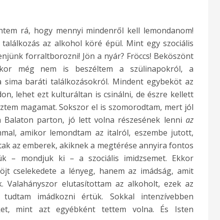
ntem rá, hogy mennyi mindenről kell lemondanom!
találkozás az alkohol köré épül. Mint egy szociális
njünk forraltborozni! Jön a nyár? Fröccs! Beköszönt
kor még nem is beszéltem a szülinapokról, a
 a sima baráti találkozásokról. Mindent egybeköt az
n, lehet ezt kulturáltan is csinálni, de észre kellett
ztem magamat. Sokszor el is szomorodtam, mert jól
 Balaton parton, jó lett volna részesének lenni
az
al, amikor lemondtam az italról, eszembe jutott,
ttak az emberek, akiknek a megtérése annyira fontos
ük – mondjuk ki – a szociális imidzsemet. Ekkor
t cselekedete a lényeg, hanem az imádság, amit
 Valahányszor elutasítottam az alkoholt, ezek az
tudtam imádkozni értük. Sokkal intenzívebben
t, mint azt egyébként tettem volna. És Isten