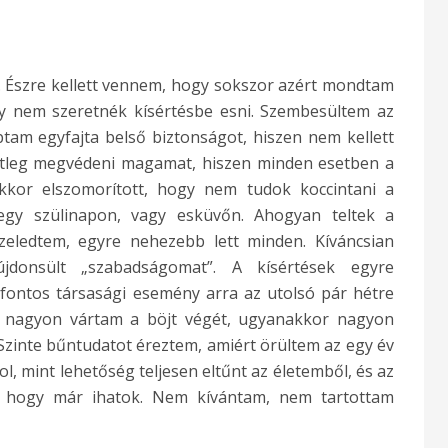
 Észre kellett vennem, hogy sokszor azért mondtam
y nem szeretnék kísértésbe esni. Szembesültem az
tam egyfajta belső biztonságot, hiszen nem kellett
tleg megvédeni magamat, hiszen minden esetben a
kor elszomorított, hogy nem tudok koccintani a
gy szülinapon, vagy esküvőn. Ahogyan teltek a
eledtem, egyre nehezebb lett minden. Kíváncsian
donsült „szabadságomat”. A kísértések egyre
 fontos társasági esemény arra az utolsó pár hétre
r nagyon vártam a böjt végét, ugyanakkor nagyon
 Szinte bűntudatot éreztem, amiért örültem az egy év
, mint lehetőség teljesen eltűnt az életemből, és az
, hogy már ihatok. Nem kívántam, nem tartottam