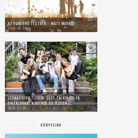
AZ ÉGIG ÉRŐ TESTVÉR – MÁTÉ MESÉJE
2026. 08. 01.
LEGNAGYOBB FLEXEM: DEEP TALKINGOLOK
FIATALOKKAL A HITRŐL ÉS JÉZUSRÓL
2026. 07. 31.
KÖNYVEINK