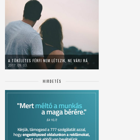
A TÖKÉLETES FÉRFI NEM LÉTEZIK, NE VÁRJ RÁ
2017. 09. 03.
HIRDETÉS