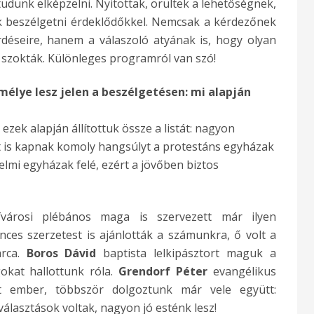
tudunk elképzelni. Nyitottak, örültek a lehetőségnek,
k beszélgetni érdeklődőkkel. Nemcsak a kérdezőnek
déseire, hanem a válaszoló atyának is, hogy olyan
 szokták. Különleges programról van szó!
élye lesz jelen a beszélgetésen: mi alapján
 ezek alapján állítottuk össze a listát: nagyon
rt is kapnak komoly hangsúlyt a protestáns egyházak
elmi egyházak felé, ezért a jövőben biztos
városi plébános maga is szervezett már ilyen
nces szerzetest is ajánlották a számunkra, ő volt a
arca.
Boros Dávid
baptista lelkipásztort maguk a
gokat hallottunk róla.
Grendorf Péter
evangélikus
tt ember, többször dolgoztunk már vele együtt:
választások voltak, nagyon jó esténk lesz!