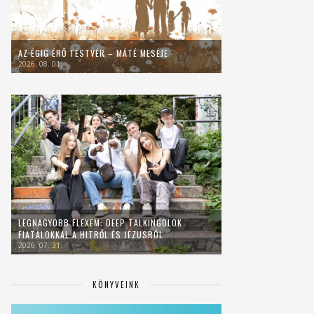
AZ ÉGIG ÉRŐ TESTVÉR – MÁTÉ MESÉJE
2026. 08. 01.
LEGNAGYOBB FLEXEM: DEEP TALKINGOLOK
FIATALOKKAL A HITRŐL ÉS JÉZUSRÓL
2026. 07. 31.
KÖNYVEINK