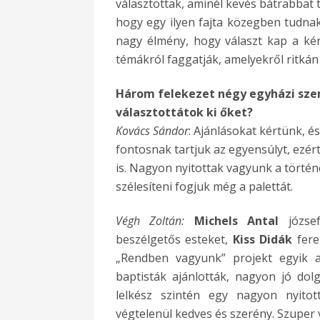
választottak, aminél kevés bátrabbat 
hogy egy ilyen fajta közegben tudna
nagy élmény, hogy választ kap a kér
témákról faggatják, amelyekről ritkán
Három felekezet négy egyházi szem
választottátok ki őket?
Kovács Sándor
: Ajánlásokat kértünk, és
fontosnak tartjuk az egyensúlyt, ezé
is. Nagyon nyitottak vagyunk a történ
szélesíteni fogjuk még a palettát.
Végh Zoltán:
Michels Antal
józsef
beszélgetős esteket,
Kiss Didák
fere
„Rendben vagyunk” projekt egyik 
baptisták ajánlották, nagyon jó dol
lelkész szintén egy nagyon nyito
végtelenül kedves és szerény. Szuper 