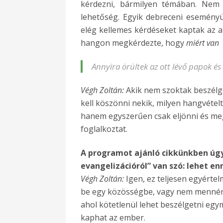
kérdezni, bármilyen témában. Nem 
lehetőség. Egyik debreceni esemény
elég kellemes kérdéseket kaptak az at
hangon megkérdezte, hogy
miért van 
Annyira örültek az ott lévő papok és
Végh Zoltán:
Akik nem szoktak beszélg
kell köszönni nekik, milyen hangvétel
hanem egyszerűen csak eljönni és meg
foglalkoztat.
A programot ajánló cikkünkben úg
evangelizációról” van szó: lehet e
Végh Zoltán:
Igen, ez teljesen egyérte
be egy közösségbe, vagy nem mennéne
ahol kötetlenül lehet beszélgetni egy
kaphat az ember.