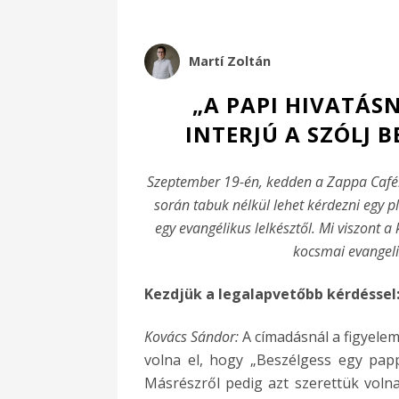
Martí Zoltán
„A PAPI HIVATÁS
INTERJÚ A SZÓLJ 
Szeptember 19-én, kedden a Zappa Caféb
során tabuk nélkül lehet kérdezni egy pl
egy evangélikus lelkésztől. Mi viszont a
kocsmai evangeliz
Kezdjük a legalapvetőbb kérdéssel
Kovács Sándor:
A címadásnál a figyelem
volna el, hogy „Beszélgess egy pap
Másrészről pedig azt szerettük volna 