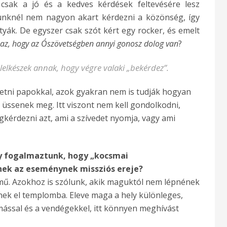
csak a jó és a kedves kérdések feltevésére lesz
ünknél nem nagyon akart kérdezni a közönség, így
yák. De egyszer csak szót kért egy rocker, és emelt
az, hogy az Ószövetségben annyi gonosz dolog van
?
 lelkészek annak, hogy végre valaki „bekérdez”.
etni papokkal, azok gyakran nem is tudják hogyan
t üssenek meg. Itt viszont nem kell gondolkodni,
kérdezni azt, ami a szívedet nyomja, vagy ami
y fogalmaztunk, hogy „kocsmai
nnek az eseménynek missziós ereje?
lmű. Azokhoz is szólunk, akik maguktól nem lépnének
k el templomba. Eleve maga a hely különleges,
mással és a vendégekkel, itt könnyen meghívást