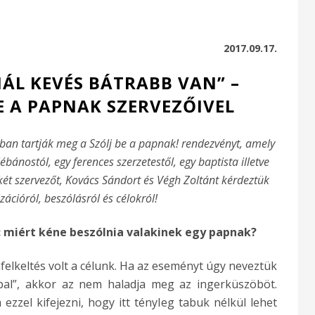
2017.09.17.
NÁL KEVÉS BÁTRABB VAN” –
BE A PAPNAK SZERVEZŐIVEL
an tartják meg a Szólj be a papnak! rendezvényt, amely
ébánostól, egy ferences szerzetestől, egy baptista illetve
 két szervezőt, Kovács Sándort és Végh Zoltánt kérdeztük
ációról, beszólásról és célokról!
: miért kéne beszólnia valakinek egy papnak?
felkeltés volt a célunk. Ha az eseményt úgy neveztük
pal”, akkor az nem haladja meg az ingerküszöböt.
ezzel kifejezni, hogy itt tényleg tabuk nélkül lehet