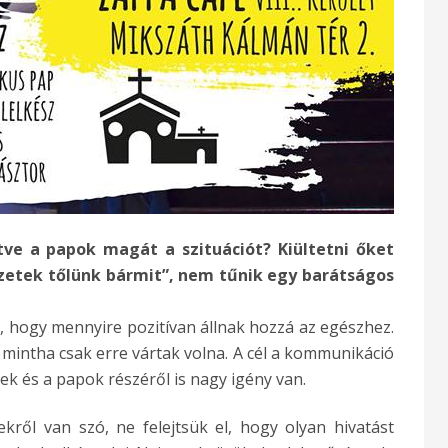
tve a papok magát a szituációt? Kiültetni őket
zetek tőlünk bármit”, nem tűnik egy barátságos
hogy mennyire pozitívan állnak hozzá az egészhez.
, mintha csak erre vártak volna. A cél a kommunikáció
zek és a papok részéről is nagy igény van.
ől van szó, ne felejtsük el, hogy olyan hivatást