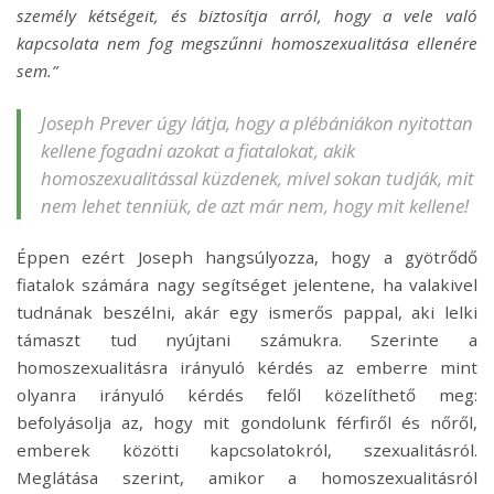
személy kétségeit, és biztosítja arról, hogy a vele való
kapcsolata nem fog megszűnni homoszexualitása ellenére
sem.”
Joseph Prever úgy látja, hogy a plébániákon nyitottan
kellene fogadni azokat a fiatalokat, akik
homoszexualitással küzdenek, mivel sokan tudják, mit
nem lehet tenniük, de azt már nem, hogy mit kellene!
Éppen ezért Joseph hangsúlyozza, hogy a gyötrődő
fiatalok számára nagy segítséget jelentene, ha valakivel
tudnának beszélni, akár egy ismerős pappal, aki lelki
támaszt tud nyújtani számukra. Szerinte a
homoszexualitásra irányuló kérdés az emberre mint
olyanra irányuló kérdés felől közelíthető meg:
befolyásolja az, hogy mit gondolunk férfiről és nőről,
emberek közötti kapcsolatokról, szexualitásról.
Meglátása szerint, amikor a homoszexualitásról