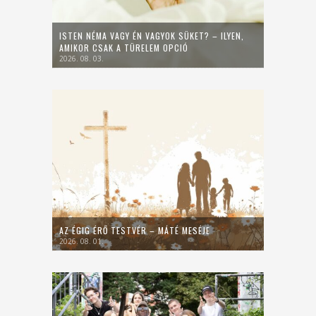
ISTEN NÉMA VAGY ÉN VAGYOK SÜKET? – ILYEN,
AMIKOR CSAK A TÜRELEM OPCIÓ
2026. 08. 03.
AZ ÉGIG ÉRŐ TESTVÉR – MÁTÉ MESÉJE
2026. 08. 01.