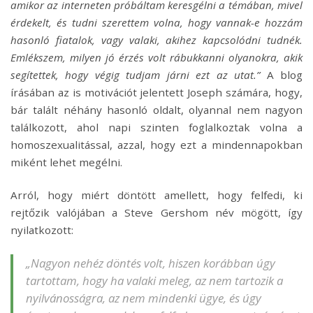
amikor az interneten próbáltam keresgélni a témában, mivel
érdekelt, és tudni szerettem volna, hogy vannak-e hozzám
hasonló fiatalok, vagy valaki, akihez kapcsolódni tudnék.
Emlékszem, milyen jó érzés volt rábukkanni olyanokra, akik
segítettek, hogy végig tudjam járni ezt az utat.”
A blog
írásában az is motivációt jelentett Joseph számára, hogy,
bár talált néhány hasonló oldalt, olyannal nem nagyon
találkozott, ahol napi szinten foglalkoztak volna a
homoszexualitással, azzal, hogy ezt a mindennapokban
miként lehet megélni.
Arról, hogy miért döntött amellett, hogy felfedi, ki
rejtőzik valójában a Steve Gershom név mögött, így
nyilatkozott:
„Nagyon nehéz döntés volt, hiszen korábban úgy
tartottam, hogy ha valaki meleg, az nem tartozik a
nyilvánosságra, az nem mindenki ügye, és úgy