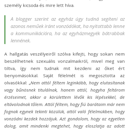
személy kicsoda és mire lett híva.
A blogger szerint az egyház úgy tudná segíteni az
azonos neműek iránt vonzódókat, ha nyitottabb lenne
a kommunikációra, ha az egyházmegyék bátrabbak
lennének.
A hallgatás veszélyeiről szólva kifejti, hogy sokan nem
beszélhetnek szexuális vonzalmaikról, mivel meg van
tiltva, így nem tudnak mit kezdeni az őket ért
benyomásokkal. Saját félelmét is megosztotta az
olvasókkal: „
Nem attól féltem leginkább, hogy elutasítanak
vagy bűnösnek titulálnak, hanem attól, hogyha feltárom
érzéseimet, akkor a körülettem lévők kis lépésekkel, de
eltávolodnak tőlem. Attól féltem, hogy fiú barátaim már nem
fognak egynek tekinti közülük, attól való félelmükben, hogy
vonzódni kezdek hozzájuk. Azt gondolom, hogy az egyetlen
dolog, amit mindenki megtehet, hogy eloszlatja az adott