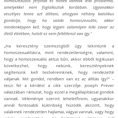
homoszexuális férfinak és nőnek vannak lelki problémái,
amelyekkel nem foglalkoztak korábban. Ugyanakkor
veszélyes lenne azt állítani, ahogyan néhány katolikus
gondolja, hogy ha valaki homoszexuális, akkor
mindenképpen kell, hogy legyen valamilyen lelki zavar az
illető életében, holott ez nem feltétlenül van így.”
„Ha keresztény szemszögből úgy tekintünk a
homoszexualitásra, mint rendezetlenségre, valamint,
hogy a homoszexuális aktus bűn, akkor ebből logikusan
következhet, hogy nekünk, keresztényeknek
segítenünk kell testvéreinknek, hogy rendezetté
váljanak. Mit gondol, rendben van ez az állítás így?” –
teszi fel a kérdést a cikk szerzője. Joseph Prever
válaszában rámutat, hogy ezzel a megállapítással gondok
vannak. Véleménye szerint leheletfinom, ugyanakkor
annál fontosabb különbség húzódik aközött, hogy
valakinek rendezetlen hajlamai, vágyai vannak, vagy hogy