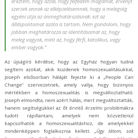
éreztem, hogy azzal, hogy felfedem magamat, érvényt
szerzek annak az elképzelésemnek, hogy a melegség
egyéni útja az önmeghatározásnak: ezt az
álláspontomat azóta is tartom. Nem gondolom, hogy
jobban meghatározza az identitásomat az, hogy
meleg vagyok, mint az, hogy férfi, katolikus, vagy
ember vagyok.”
Az újságíró kérdése, hogy az Egyház hogyan tudná
segíteni azokat, akik küzdenek homoszexualitásukkal,
Joseph elsősorban háláját fejezte ki a „People Can
Change” szervezetnek, amely vallja, hogy bizonyos
mértékben a homoszexualitás is megváltoztatható.
Joseph elmondta, nem azért hálás, mert megváltoztatták,
hanem segítségükkel az őt érintő érzelmi problémákra
tudott rápillantani, amelyek nem közvetlenül
kapcsolhatók a homoszexualitáshoz, de amelyekkel
mindenképpen foglalkoznia kellett.
„Úgy látom, sok