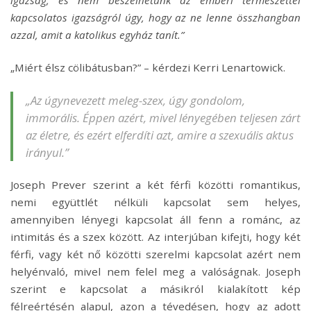
igazság, és nem beszélhetünk az emberi természettel
kapcsolatos igazságról úgy, hogy az ne lenne összhangban
azzal, amit a katolikus egyház tanít.”
„Miért élsz cölibátusban?” – kérdezi Kerri Lenartowick.
„Az úgynevezett meleg-szex, úgy gondolom,
immorális. Éppen azért, mivel lényegében teljesen zárt
az életre, és ezért elferdíti azt, amire a szexuális aktus
irányul.”
Joseph Prever szerint a két férfi közötti romantikus,
nemi együttlét nélküli kapcsolat sem helyes,
amennyiben lényegi kapcsolat áll fenn a románc, az
intimitás és a szex között. Az interjúban kifejti, hogy két
férfi, vagy két nő közötti szerelmi kapcsolat azért nem
helyénvaló, mivel nem felel meg a valóságnak. Joseph
szerint e kapcsolat a másikról kialakított kép
félreértésén alapul, azon a tévedésen, hogy az adott