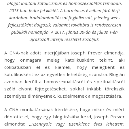
blogot indítani katolicizmus és homoszexualitás témában.
2013-ban fedte fel kilétét. A harmincas éveiben járó férfi
korábban irodalomtanítással foglalkozott, jelenleg web-
fejlesztőként dolgozik, valamint továbbra is rendszeresen
publikál honlapján. A 2017. június 30-án és július 1-én
újraközölt interjú részletét közöljük.
A CNA-nak adott interjújában Joseph Prever elmondja,
hogy önmagára meleg katolikusként tekint, aki
cölibátusban él és kiemeli, hogy melegként és
katolikusként ez az egyetlen lehetőség számára. Blogján
azonban kerüli a homoszexualitásról és spiritualitásról
szóló elvont fejtegetéseket, sokkal inkább törekszik
személyes élményeinek, küzdelmeinek a megosztására.
A CNA munkatársának kérdésére, hogy mikor és miért
döntötte el, hogy egy blog írásába kezd, Joseph Prever
elmondta: „
Tizennyolc vagy tizenkilenc éves lehettem,