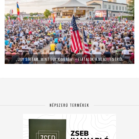
„ÚGY SÍRTAM, MINT EGY KISBABA” – FIATALOK A MLADIFESTRŐL
NÉPSZERŰ TERMÉKEK