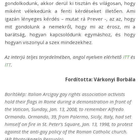
gondolkodunk, akkor derül ki tisztán és világosan, hogy
miként vélekedünk a fenti kérdéseket illetően. Ami
igazán lényeges kérdés – mutat rá Prever -, az az, hogy
mit gondolunk a nemekről, hogy mi az érosz, mi a
barátság, hogyan kapcsolódunk egymáshoz, és hogy
hogyan viszonyul a szex mindezekhez.
Az interjú teljes terjedelmében, angol nyelven elérhető
ITT
és
ITT
.
Fordította: Várkonyi Borbála
Borítókép: Italian Arcigay gay rights association activists
hold their flags in Rome during a demonstration in front of
the Vatican, Sunday, Jan. 13, 2008, to remember Alfredo
Ormando. Ormando, 39, from Palermo, Sicily, Italy, had set
himself on fire in St. Peter's Square, Jan. 13, 1998, to protest
against the anti-gay policy of the Roman Catholic church.
(AP Photo/Angelo Perruolo)