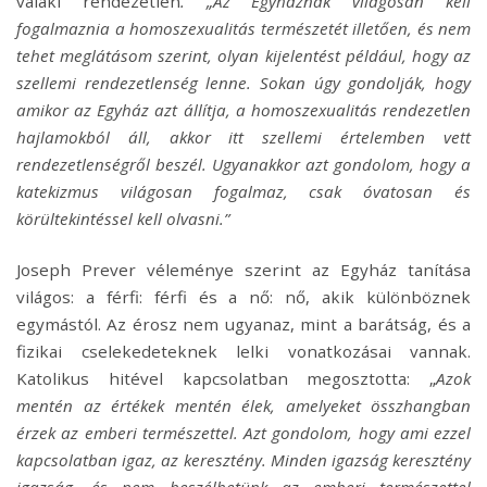
valaki rendezetlen
. „Az Egyháznak világosan kell
fogalmaznia a homoszexualitás természetét illetően, és nem
tehet meglátásom szerint, olyan kijelentést például, hogy az
szellemi rendezetlenség lenne. Sokan úgy gondolják, hogy
amikor az Egyház azt állítja, a homoszexualitás rendezetlen
hajlamokból áll, akkor itt szellemi értelemben vett
rendezetlenségről beszél. Ugyanakkor azt gondolom, hogy a
katekizmus világosan fogalmaz, csak óvatosan és
körültekintéssel kell olvasni.”
Joseph Prever véleménye szerint az Egyház tanítása
világos: a férfi: férfi és a nő: nő, akik különböznek
egymástól. Az érosz nem ugyanaz, mint a barátság, és a
fizikai cselekedeteknek lelki vonatkozásai vannak.
Katolikus hitével kapcsolatban megosztotta: „
Azok
mentén az értékek mentén élek, amelyeket összhangban
érzek az emberi természettel. Azt gondolom, hogy ami ezzel
kapcsolatban igaz, az keresztény. Minden igazság keresztény