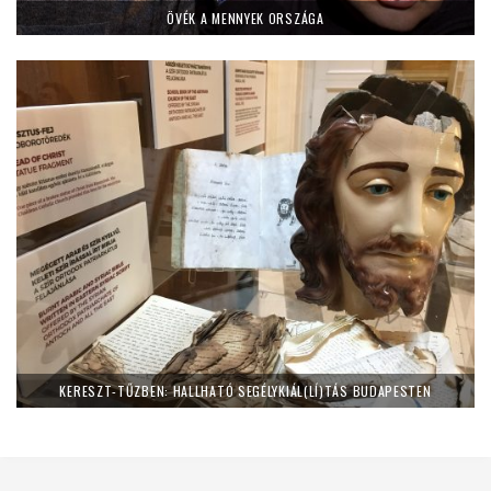
ÖVÉK A MENNYEK ORSZÁGA
KERESZT-TŰZBEN: HALLHATÓ SEGÉLYKIÁL(LÍ)TÁS BUDAPESTEN