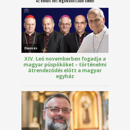
Az elmúlt hét legolvasottabb cikkei