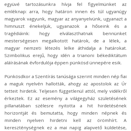
együvé tartozásunkra hívja fel figyelmünket az
emléknap: arra, hogy határon innen és túl ugyanúgy
magyarok vagyunk, magyar az anyanyelvünk, ugyanazt a
himnuszt énekeljük, ugyanazok a hőseink és a
tragédiáink: hogy elválaszthatnak bennünket
mesterségesen megalkotott határok, de a lélek, a
magyar nemzeti létezés lelke áthidalja a határokat.
Szimbolikus erejű, hogy idén a trianoni békediktátum
aláírásának évfordulója éppen pünkösd ünnepére esik.
Pünkösdkor a Szentírás tanúsága szerint minden nép fiai
a maguk nyelvén hallották, ahogy az apostolok az Úr
tetteit hirdetik. Teljesen függetlenül attól, mely vidékről
érkeztek. Ez az esemény a világegyház születésének
pillanatában szélesre nyitotta a hit hirdetésének
horizontját és bemutatta, hogy minden népnek és
minden nyelven hirdetni kell az örömhírt. A
kereszténységnek ez a mai napig alapvető küldetése,