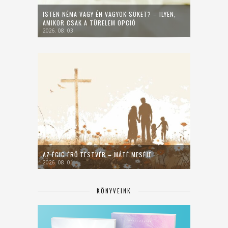
ISTEN NÉMA VAGY ÉN VAGYOK SÜKET? – ILYEN,
AMIKOR CSAK A TÜRELEM OPCIÓ
2026. 08. 03.
AZ ÉGIG ÉRŐ TESTVÉR – MÁTÉ MESÉJE
2026. 08. 01.
KÖNYVEINK