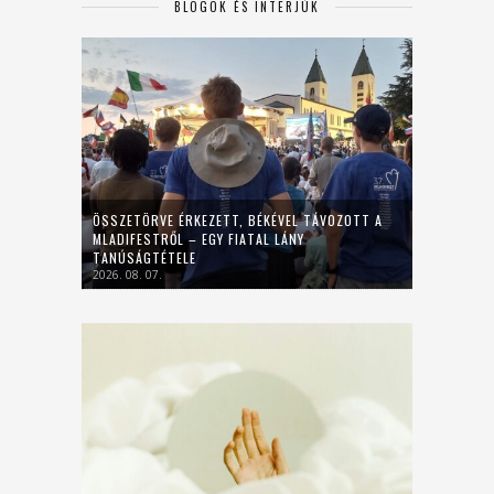
BLOGOK ÉS INTERJÚK
ÖSSZETÖRVE ÉRKEZETT, BÉKÉVEL TÁVOZOTT A
MLADIFESTRŐL – EGY FIATAL LÁNY
TANÚSÁGTÉTELE
2026. 08. 07.