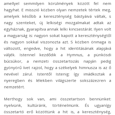
amellyel semmilyen körülmények között fel nem
hagyhat. E misszió közben olyan nemzetek tértek meg,
amelyek később a kereszténység bástyáivá váltak, s
nagy szenteket, új lelkiségi mozgalmakat adtak az
egyháznak, gyarapítva annak lelki kincsestárát. Ilyen volt
a magyarság is: nagyon sokat kapott a kereszténységtől
és nagyon sokkal viszonozta azt. S közben önmaga is
változott, engedve, hogy a hit identitásának alapjává
váljék. Istennel kezdődik a Hymnus, a pünkösdi
búcsúkor, a nemzeti összetartozás napján pedig
gyönyörű ívet rajzol, hogy a székelyek himnusza is az ő
nevével zárul. Istentől Istenig: így imádkoztak a
nyeregben és lélekben világszerte sokszázezren a
nemzetért.
Merthogy sok van, ami összetartson bennünket:
nyelvünk, kultúránk, történelmünk. És ugyanígy
összetartó erő közöttünk a hit is, a kereszténység,